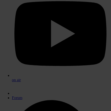
on air
Forum