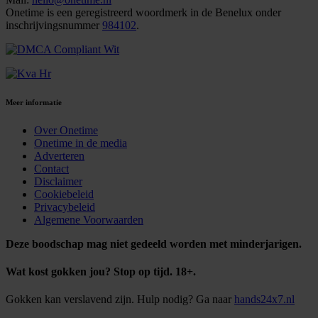
Onetime is een geregistreerd woordmerk in de Benelux onder
inschrijvingsnummer
984102
.
Meer informatie
Over Onetime
Onetime in de media
Adverteren
Contact
Disclaimer
Cookiebeleid
Privacybeleid
Algemene Voorwaarden
Deze boodschap mag niet gedeeld worden met minderjarigen.
Wat kost gokken jou? Stop op tijd. 18+.
Gokken kan verslavend zijn. Hulp nodig? Ga naar
hands24x7.nl