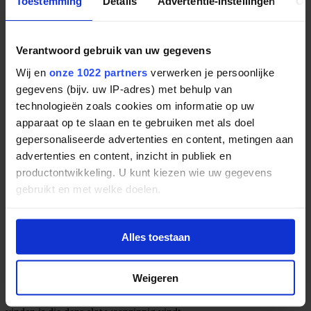
Toestemming
Details
Advertentie-instellingen
Ov
iets spannender.
Maar goed… dit was het dan ook wel, meer heeft dit slot niet te
bieden.
Verantwoord gebruik van uw gegevens
Spelen maar...
Wij en
onze 1022 partners
verwerken je persoonlijke
gegevens (bijv. uw IP-adres) met behulp van
Nog voordat ik het spel begon te spelen, had ik het idee dat dit
technologieën zoals cookies om informatie op uw
zomaar een kopie kon zijn van Twin Spin, een toppertje uit de koker
apparaat op te slaan en te gebruiken met als doel
van
NetEnt
. Dit kwam door het hele idee van de clusters etc. Mijn
gepersonaliseerde advertenties en content, metingen aan
gevoel klopte, dit spel is een kopie van het bewezen Twin Spin.
Maar dan de Megaways versie en met een kleine twist.
advertenties en content, inzicht in publiek en
productontwikkeling. U kunt kiezen wie uw gegevens
Zelf ben ik nooit echt fan geweest van Twin Spin, voornamelijk
gebruikt en met welke doelen.
omdat ik er nooit een stuiver aan over heb gehouden. Niet anders is
het voor dit spel. Blueprint heeft er goed aan gedaan het
Megaways
systeem
te gebruiken, maar om nou ook nog andere speelautomaten
Als u het toestaat, willen we ook graag:
schaamteloos te kopiëren… Dat gaat iets te ver. Kopieer dan op zijn
Alles toestaan
minst een betere topper of steek dit concept in een eigentijds,
Informatie verzamelen over uw geografische
vernieuwend jasje.
locatie, die tot een paar meter nauwkeurig kan zijn
Uw apparaat identificeren door het actief te
Dit spel zou je eerder in een speelhal verwachten. Daar zou het
Weigeren
prima tot zijn recht komen. Online is er veel meer moois te
scannen op specifieke eigenschappen (fingerprinting)
ontdekken. Neemt overigens niet weg dat er vast een doelgroep te
Lees meer over hoe uw persoonlijke gegevens worden