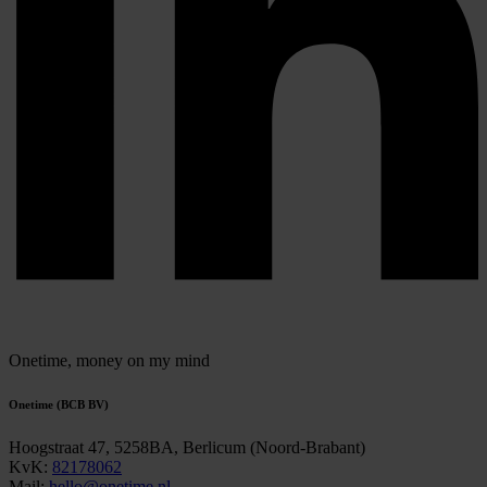
Onetime,
money on my mind
Onetime (BCB BV)
Hoogstraat 47, 5258BA, Berlicum (Noord-Brabant)
KvK:
82178062
Mail:
hello@onetime.nl