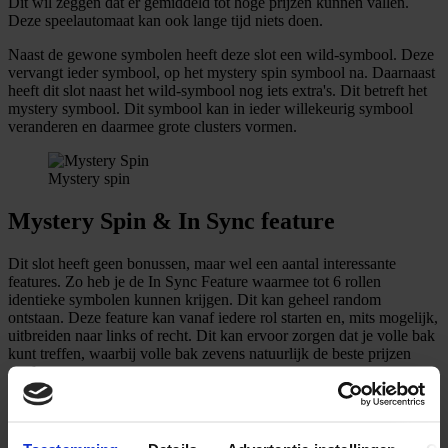
Dit wil zeggen dat er gemiddeld tot hoge prijzen kunnen vallen.
Deze speelautomaat kan ook lange tijd niets doen.
Naast de gewone symbolen heeft deze slot een wild-symbool. Deze
vervangt ieder symbool, op het mystery spin symbool na. Daarnaast
heeft dit slot naast het wild-symbool nog iets extra's. Dit betreft het
mystery symbool. Dit symbool kan in ieder willekeurig symbool
veranderen en daarmee grote clusters vormen.
Mystery spin
Mystery Spin & In Sync feature
Dit slot heeft geen bonussen, maar wel een aantal interessante
features. Zo heb je de In Sync Feature waarmee tot 6 rollen
identieke symbolen kunnen krijgen. Dit kan geheel random
ontstaan. Deze feature kan vanaf iedere rol starten en, mits mogelijk,
uitbreiden naar links of recht. Dit kan ervoor zorgen dat je volle bak
kunt treffen, waarbij volle bak zevens natuurlijk de beste prijzen
geeft.
Een twist op deze In Sync Feature is de toevoeging van mystery
symbolen op de rollen. Dit kan ervoor zorgen dat je tot wel 6 rollen
met mystery symbolen krijgt. Deze feature maakt het allemaal net