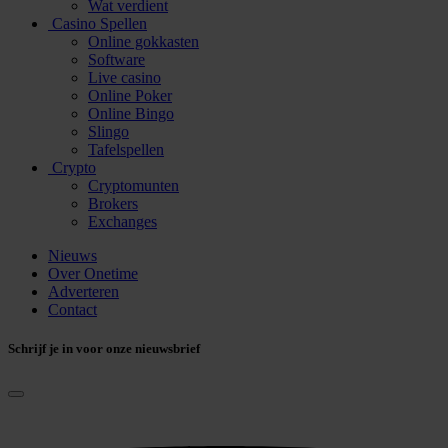
Wat verdient
Casino Spellen
Online gokkasten
Software
Live casino
Online Poker
Online Bingo
Slingo
Tafelspellen
Crypto
Cryptomunten
Brokers
Exchanges
Nieuws
Over Onetime
Adverteren
Contact
Schrijf je in voor onze nieuwsbrief