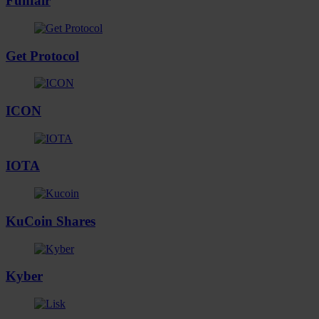
Funfair
informatie over uw gebruik van onze site met onze
partners voor social media, adverteren en analyse. Deze
partners kunnen deze gegevens combineren met andere
Get Protocol
informatie die u aan ze heeft verstrekt of die ze hebben
verzameld op basis van uw gebruik van hun services.
ICON
IOTA
KuCoin Shares
Kyber