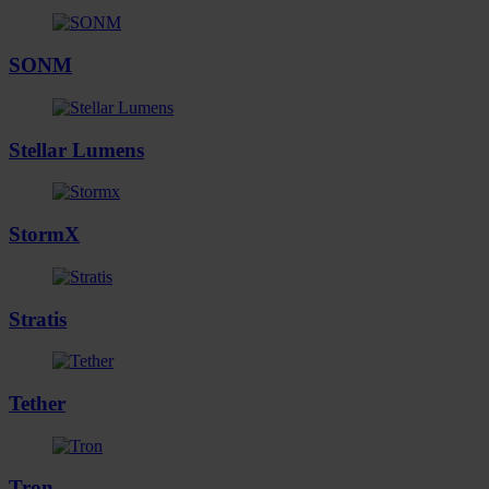
SONM
Stellar Lumens
StormX
Stratis
Tether
Tron