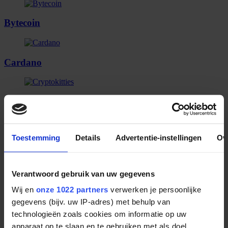
Bytecoin
Cardano
CryptoKitties
Toestemming
Details
Advertentie-instellingen
Ov
Dash
Verantwoord gebruik van uw gegevens
Decentraland
Wij en
onze 1022 partners
verwerken je persoonlijke
gegevens (bijv. uw IP-adres) met behulp van
technologieën zoals cookies om informatie op uw
Decred
apparaat op te slaan en te gebruiken met als doel