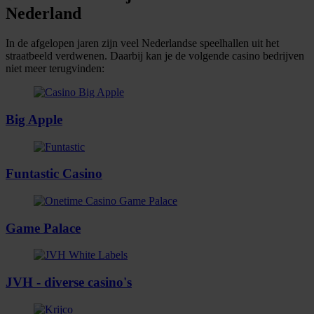
Nederland
In de afgelopen jaren zijn veel Nederlandse speelhallen uit het
straatbeeld verdwenen. Daarbij kan je de volgende casino bedrijven
niet meer terugvinden:
Big Apple
Funtastic Casino
Game Palace
JVH - diverse casino's