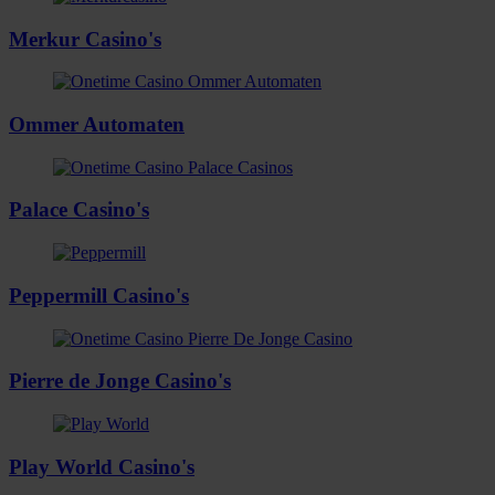
informatie over uw gebruik van onze site met onze
Merkur Casino's
partners voor social media, adverteren en analyse. Deze
partners kunnen deze gegevens combineren met andere
informatie die u aan ze heeft verstrekt of die ze hebben
verzameld op basis van uw gebruik van hun services.
Ommer Automaten
Palace Casino's
Peppermill Casino's
Pierre de Jonge Casino's
Play World Casino's