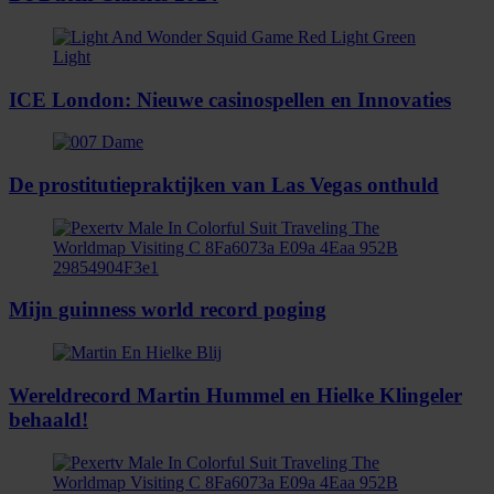
ICE London: Nieuwe casinospellen en Innovaties
De prostitutiepraktijken van Las Vegas onthuld
Mijn guinness world record poging
Wereldrecord Martin Hummel en Hielke Klingeler
behaald!