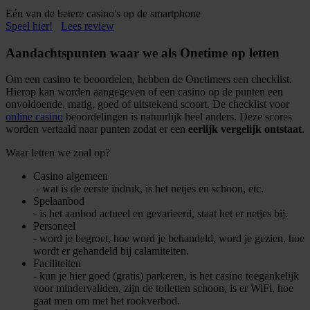
Eén van de betere casino's op de smartphone
Speel hier!
Lees review
Aandachtspunten waar we als Onetime op letten
Om een casino te beoordelen, hebben de Onetimers een checklist.
Hierop kan worden aangegeven of een casino op de punten een
onvoldoende, matig, goed of uitstekend scoort. De checklist voor
online casino
beoordelingen is natuurlijk heel anders. Deze scores
worden vertaald naar punten zodat er een
eerlijk vergelijk ontstaat
.
Waar letten we zoal op?
Casino algemeen
- wat is de eerste indruk, is het netjes en schoon, etc.
Spelaanbod
- is het aanbod actueel en gevarieerd, staat het er netjes bij.
Personeel
- word je begroet, hoe word je behandeld, word je gezien, hoe
wordt er gehandeld bij calamiteiten.
Faciliteiten
- kun je hier goed (gratis) parkeren, is het casino toegankelijk
voor mindervaliden, zijn de toiletten schoon, is er WiFi, hoe
gaat men om met het rookverbod.