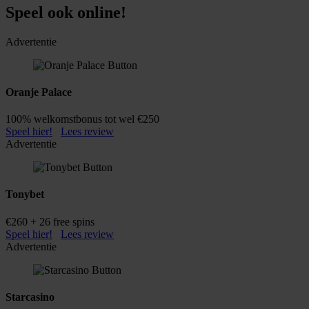
Speel ook online!
Advertentie
Oranje Palace
100% welkomstbonus tot wel €250
Speel hier!
Lees review
Advertentie
Tonybet
€260 + 26 free spins
Speel hier!
Lees review
Advertentie
Starcasino