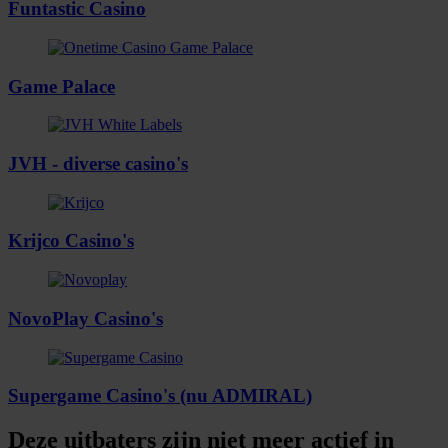
Funtastic Casino
Game Palace
JVH - diverse casino's
Krijco Casino's
NovoPlay Casino's
Supergame Casino's (nu ADMIRAL)
Deze uitbaters zijn niet meer actief in