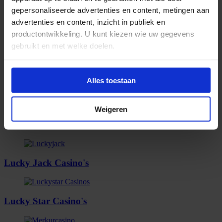
Circus Gran Casino
gepersonaliseerde advertenties en content, metingen aan
advertenties en content, inzicht in publiek en
productontwikkeling. U kunt kiezen wie uw gegevens
gebruikt en met welke doelen.
Holland Casino
Als u het toestaat, willen we ook graag:
Alles toestaan
Informatie verzamelen over uw geografische
Hommerson Casino's
locatie, die tot een paar meter nauwkeurig kan zijn
Uw apparaat identificeren door het actief te
Weigeren
scannen op specifieke eigenschappen (fingerprinting)
Jack's Casino's
Lees meer over hoe uw persoonlijke gegevens worden
verwerkt en stel uw voorkeuren in het
detailgedeelte
in.
U kunt uw toestemming op elk moment wijzigen of
Lucky Jack Casino's
intrekken in de Cookieverklaring.
We gebruiken cookies om content en advertenties te
Lucky Star Casino's
personaliseren, om functies voor social media te bieden
en om ons websiteverkeer te analyseren. Ook delen we