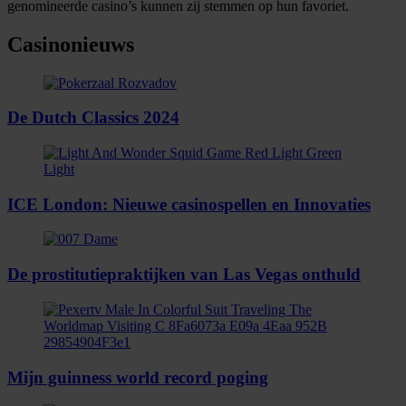
genomineerde casino’s kunnen zij stemmen op hun favoriet.
Casinonieuws
De Dutch Classics 2024
ICE London: Nieuwe casinospellen en Innovaties
De prostitutiepraktijken van Las Vegas onthuld
Mijn guinness world record poging