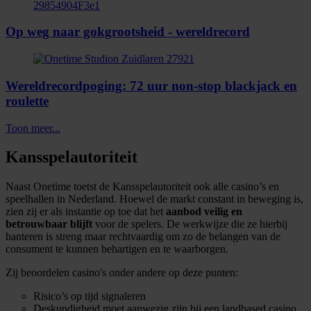
Op weg naar gokgrootsheid - wereldrecord
Wereldrecordpoging: 72 uur non-stop blackjack en
roulette
Toon meer...
Kansspelautoriteit
Naast Onetime toetst de Kansspelautoriteit ook alle casino’s en
speelhallen in Nederland. Hoewel de markt constant in beweging is,
zien zij er als instantie op toe dat het
aanbod veilig en
betrouwbaar blijft
voor de spelers. De werkwijze die ze hierbij
hanteren is streng maar rechtvaardig om zo de belangen van de
consument te kunnen behartigen en te waarborgen.
Zij beoordelen casino's onder andere op deze punten:
Risico’s op tijd signaleren
Deskundigheid moet aanwezig zijn bij een landbased casino