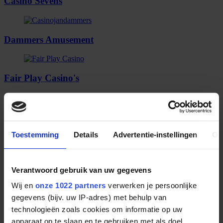
Casino Sevens
Dammers Amusement
Fair Play Casino's
Flamingo Casino
Toestemming
Details
Advertentie-instellingen
Ov
Flash Casino's
Verantwoord gebruik van uw gegevens
Wij en
onze 1022 partners
verwerken je persoonlijke
Five Stars Casino's
gegevens (bijv. uw IP-adres) met behulp van
technologieën zoals cookies om informatie op uw
apparaat op te slaan en te gebruiken met als doel