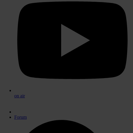
on air
Forum