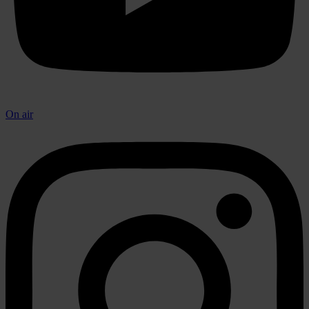
On air