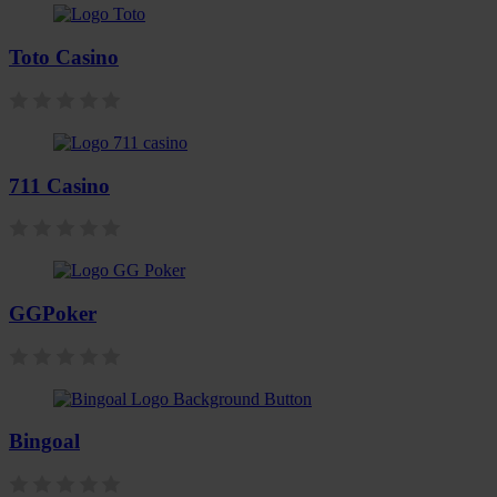
Toto Casino
711 Casino
GGPoker
Bingoal