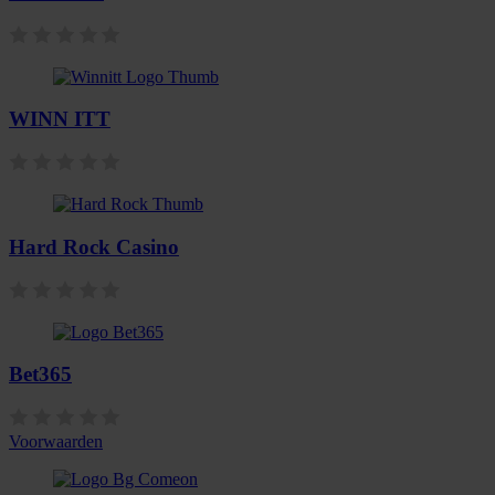
WINN ITT
Hard Rock Casino
Bet365
Voorwaarden