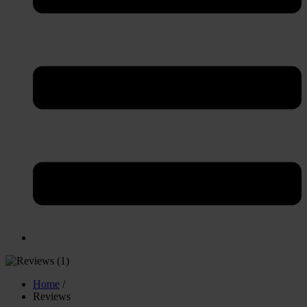
Home
/
Reviews