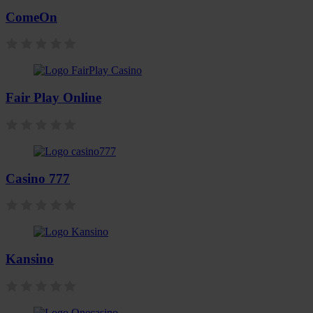
ComeOn
Fair Play Online
Casino 777
Kansino