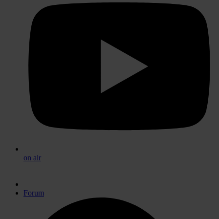
on air
Forum