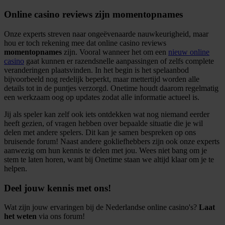
Online casino reviews zijn momentopnames
Onze experts streven naar ongeëvenaarde nauwkeurigheid, maar
hou er toch rekening mee dat online casino reviews
momentopnames
zijn. Vooral wanneer het om een
nieuw online
casino
gaat kunnen er razendsnelle aanpassingen of zelfs complete
veranderingen plaatsvinden. In het begin is het spelaanbod
bijvoorbeeld nog redelijk beperkt, maar mettertijd worden alle
details tot in de puntjes verzorgd. Onetime houdt daarom regelmatig
een werkzaam oog op updates zodat alle informatie actueel is.
Jij als speler kan zelf ook iets ontdekken wat nog niemand eerder
heeft gezien, of vragen hebben over bepaalde situatie die je wil
delen met andere spelers. Dit kan je samen bespreken op ons
bruisende forum! Naast andere gokliefhebbers zijn ook onze experts
aanwezig om hun kennis te delen met jou. Wees niet bang om je
stem te laten horen, want bij Onetime staan we altijd klaar om je te
helpen.
Deel jouw kennis met ons!
Wat zijn jouw ervaringen bij de Nederlandse online casino's?
Laat
het weten
via ons forum!