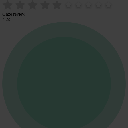
Onze review
4,2
/
5