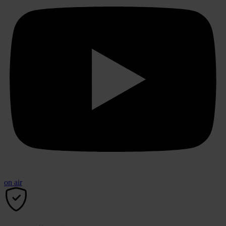
on air