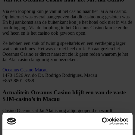
Via een loopbrug kun je vanuit het casino naar het Jai Alai casino.
Op internet was overal aangegeven dat dit casino nog gesloten was.
En bij aankomst aan de buitenkant kon je het hotel ook niet in via de
hoofdingang. Via de loopbrug in het Oceanus Casino kun je er dus
wel heen en is het casino ook gewoon open.
Ze hebben een stuk of twintig speeltafels en een verdieping lager
wat slotmachines. Het was er niet heel druk. En aangezien het
Oceanus Casino er direct naast zit zie ik geen reden waarom je het
Jai Alai casino langdurig zou bezoeken.
Oceanus Casino Macau
1470-1526 Av. do Dr. Rodrigo Rodrigues, Macau
+853 8801 3388
Actualiteit: Oceanus Casino blijft een van de vaste
SJM-casino’s in Macau
Casino Oceanus at Jai Alai is nog altijd geopend en wordt
rechtstreeks geëxploiteerd door SJM Resorts. Daarmee heeft
Oceanus de grote sanering van de kleinere satellietcasino’s in Macau
overleefd. De locatie staat zowel bij de Macause kansspelautoriteit
als in de huidige casinoconcessie van SJM vermeld als officieel