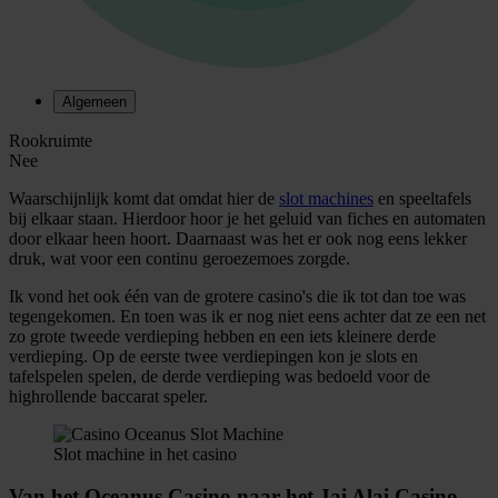
Algemeen
Rookruimte
Nee
Waarschijnlijk komt dat omdat hier de
slot machines
en speeltafels
bij elkaar staan. Hierdoor hoor je het geluid van fiches en automaten
door elkaar heen hoort. Daarnaast was het er ook nog eens lekker
druk, wat voor een continu geroezemoes zorgde.
Ik vond het ook één van de grotere casino's die ik tot dan toe was
tegengekomen. En toen was ik er nog niet eens achter dat ze een net
zo grote tweede verdieping hebben en een iets kleinere derde
verdieping. Op de eerste twee verdiepingen kon je slots en
tafelspelen spelen, de derde verdieping was bedoeld voor de
highrollende baccarat speler.
Slot machine in het casino
Van het Oceanus Casino naar het Jai Alai Casino