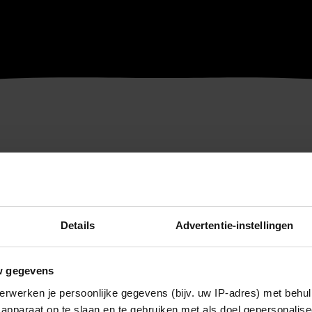
Details
Advertentie-instellingen
w gegevens
erwerken je persoonlijke gegevens (bijv. uw IP-adres) met behul
apparaat op te slaan en te gebruiken met als doel gepersonalise