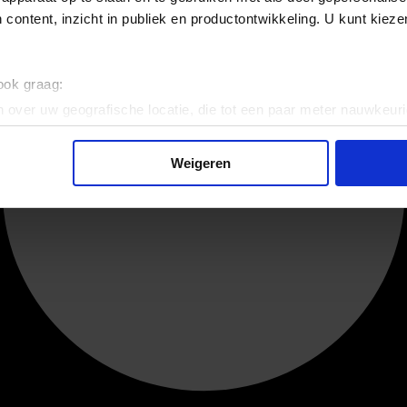
 content, inzicht in publiek en productontwikkeling. U kunt kiez
 ook graag:
 over uw geografische locatie, die tot een paar meter nauwkeuri
eren door het actief te scannen op specifieke eigenschappen (fing
onlijke gegevens worden verwerkt en stel uw voorkeuren in he
Weigeren
jzigen of intrekken in de Cookieverklaring.
ent en advertenties te personaliseren, om functies voor social
. Ook delen we informatie over uw gebruik van onze site met on
e. Deze partners kunnen deze gegevens combineren met andere i
erzameld op basis van uw gebruik van hun services.