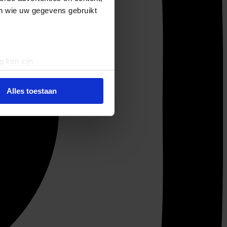
en wie uw gegevens gebruikt
g kan zijn
erprinting)
t
detailgedeelte
in. U kunt uw
Alles toestaan
 media te bieden en om ons
ze partners voor social
nformatie die u aan ze heeft