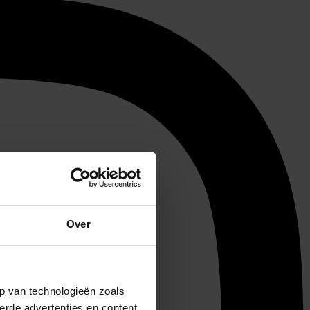
Over
p van technologieën zoals
erde advertenties en content,