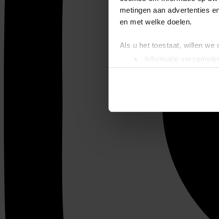
metingen aan advertenties en
en met welke doelen.
Als u het toestaat, willen we
Informatie verzamelen
Uw apparaat identific
Lees meer over hoe uw perso
toestemming op elk moment wi
We gebruiken cookies om cont
websiteverkeer te analyseren
media, adverteren en analys
verstrekt of die ze hebben v