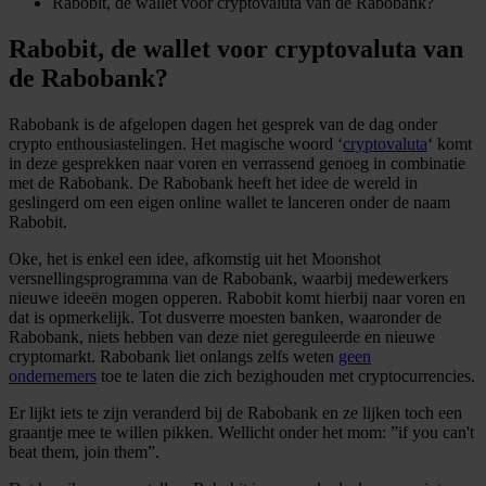
Rabobit, de wallet voor cryptovaluta van de Rabobank?
Rabobit, de wallet voor cryptovaluta van
de Rabobank?
Rabobank is de afgelopen dagen het gesprek van de dag onder
crypto enthousiastelingen. Het magische woord ‘
cryptovaluta
‘ komt
in deze gesprekken naar voren en verrassend genoeg in combinatie
met de Rabobank. De Rabobank heeft het idee de wereld in
geslingerd om een eigen online wallet te lanceren onder de naam
Rabobit.
Oke, het is enkel een idee, afkomstig uit het Moonshot
versnellingsprogramma van de Rabobank, waarbij medewerkers
nieuwe ideeën mogen opperen. Rabobit komt hierbij naar voren en
dat is opmerkelijk. Tot dusverre moesten banken, waaronder de
Rabobank, niets hebben van deze niet gereguleerde en nieuwe
cryptomarkt. Rabobank liet onlangs zelfs weten
geen
ondernemers
toe te laten die zich bezighouden met cryptocurrencies.
Er lijkt iets te zijn veranderd bij de Rabobank en ze lijken toch een
graantje mee te willen pikken. Wellicht onder het mom: ”if you can't
beat them, join them”.