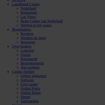
Landbased Casino
Nederland
Buitenland
Las Vegas
Beste Casino van Nederland
Werken in het casino
Bookmakers
Reviews
Wedden op sport
Bonussen
Over knaken
Loterijen
Oscars
Prijzengeld
Beursgenoteerd
Wat verdient
Casino Spellen
Online gokkasten
Software
Live casino
Online Poker
Online Bingo
Slingo
Tafelspellen