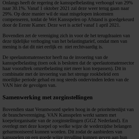
Onlangs heeft de regering de kansspelbelasting verhoogd van 29%
naar 30.1%. Vanaf 1 oktober 2021 zal deze weer terug gaan naar
29%. Op deze manier wil de staat misgelopen inkomsten
compenseren, totdat de Wet Kansspelen op Afstand is goedgekeurd
door de Eerste Kamer. Deze wet is actief vanaf 1 april 2021.
Bovendien zet de vereniging zich in voor de het terugdraaien van
deze tijdelijke verhoging van het belastingtarief, omdat men van
mening is dat dit niet eerlijk en niet rechtvaardig is.
De speelautomatensector heeft na de invoering van de
kansspelbelasting (toen ook is besloten dat de speelautomatensector
haar vooraftrek omzetbelasting niet meer kon toepassen). Dit in
combinatie met de invoering van het strenge rookbeleid een
moeilijke periode gehad en nog steeds ondervinden leden van de
VAN hier de gevolgen van.
Samenwerking met zorginstellingen
Bovendien staat Verantwoord spelen hoog in de prioriteitenlijst van
de branchevereniging. VAN Kansspelen werkt samen met
koepelorganisatie van de zorginstellingen (GGZ Nederland). En
overlegt met deze koepel op welke wijze de wederzijdse belangen
geharmoniseerd kunnen worden. Dit zodat de aanbieders van
kansspelen op een goede wijze invulling kunnen geven aan hun