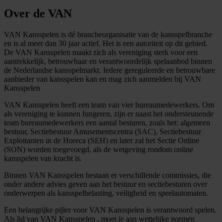
Over de VAN
VAN Kansspelen is dé brancheorganisatie van de kansspelbranche
en is al meer dan 30 jaar actief. Het is een autoriteit op dit gebied.
De VAN Kansspelen maakt zich als vereniging sterk voor een
aantrekkelijk, betrouwbaar en verantwoordelijk spelaanbod binnen
de Nederlandse kansspelmarkt. Iedere gereguleerde en betrouwbare
aanbieder van kansspelen kan en mag zich aanmelden bij VAN
Kansspelen
VAN Kansspelen heeft een team van vier bureaumedewerkers. Om
als vereniging te kunnen fungeren, zijn er naast het ondersteunende
team bureaumedewerkers een aantal besturen, zoals het: algemeen
bestuur, Sectiebestuur Amusementscentra (SAC), Sectiebestuur
Exploitanten in de Horeca (SEH) en later zal het Sectie Online
(SON) worden toegevoegd, als de wetgeving rondom online
kansspelen van kracht is.
Binnen VAN Kansspelen bestaan er verschillende commissies, die
onder andere advies geven aan het bestuur en sectiebesturen over
onderwerpen als kansspelbelasting, veiligheid en speelautomaten.
Een belangrijke pijler voor VAN Kansspelen is verantwoord spelen.
Als lid van VAN Kansspelen , moet je aan wettelijke normen