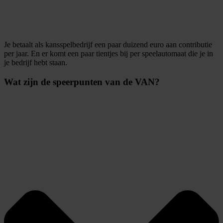
Je betaalt als kansspelbedrijf een paar duizend euro aan contributie
per jaar. En er komt een paar tientjes bij per speelautomaat die je in
je bedrijf hebt staan.
Wat zijn de speerpunten van de VAN?