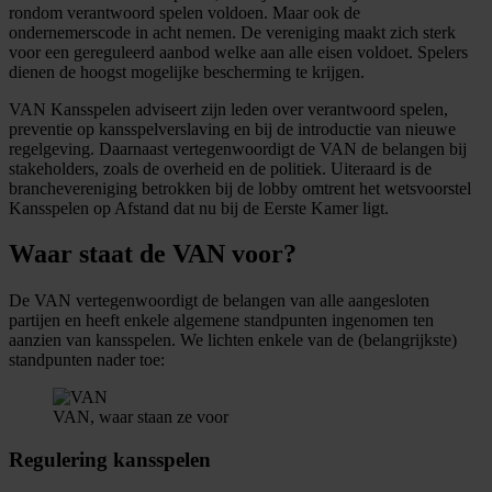
rondom verantwoord spelen voldoen. Maar ook de
ondernemerscode in acht nemen. De vereniging maakt zich sterk
voor een gereguleerd aanbod welke aan alle eisen voldoet. Spelers
dienen de hoogst mogelijke bescherming te krijgen.
VAN Kansspelen adviseert zijn leden over verantwoord spelen,
preventie op kansspelverslaving en bij de introductie van nieuwe
regelgeving. Daarnaast vertegenwoordigt de VAN de belangen bij
stakeholders, zoals de overheid en de politiek. Uiteraard is de
branchevereniging betrokken bij de lobby omtrent het wetsvoorstel
Kansspelen op Afstand dat nu bij de Eerste Kamer ligt.
Waar staat de VAN voor?
De VAN vertegenwoordigt de belangen van alle aangesloten
partijen en heeft enkele algemene standpunten ingenomen ten
aanzien van kansspelen. We lichten enkele van de (belangrijkste)
standpunten nader toe:
VAN, waar staan ze voor
Regulering kansspelen