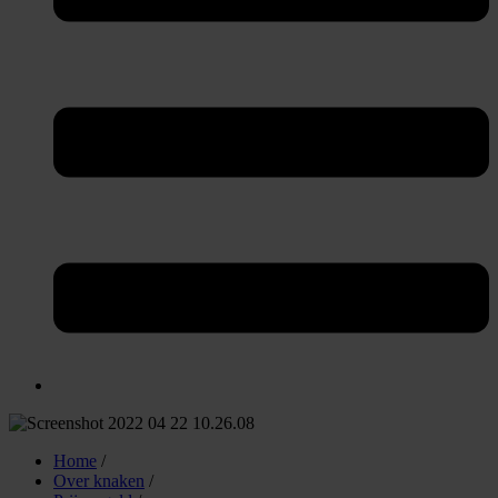
Home
/
Over knaken
/