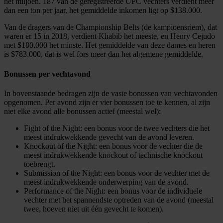
het miljoen. 187 van de geregistreerde UFC vechters verdient meer
informatie over uw gebruik van onze site met onze
dan een ton per jaar, het gemiddelde inkomen ligt op $138.000.
partners voor social media, adverteren en analyse. Deze
Van de dragers van de Championship Belts (de kampioensriem), dat
partners kunnen deze gegevens combineren met andere
waren er 15 in 2018, verdient Khabib het meeste, en Henry Cejudo
informatie die u aan ze heeft verstrekt of die ze hebben
met $180.000 het minste. Het gemiddelde van deze dames en heren
verzameld op basis van uw gebruik van hun services.
is $783.000, dat is wel fors meer dan het algemene gemiddelde.
Bonussen per vechtavond
In bovenstaande bedragen zijn de vaste bonussen van vechtavonden
opgenomen. Per avond zijn er vier bonussen toe te kennen, al zijn
niet elke avond alle bonussen actief (meestal wel):
Fight of the Night: een bonus voor de twee vechters die het
meest indrukwekkende gevecht van de avond leveren.
Knockout of the Night: een bonus voor de vechter die de
meest indrukwekkende knockout of technische knockout
toebrengt.
Submission of the Night: een bonus voor de vechter met de
meest indrukwekkende onderwerping van de avond.
Performance of the Night: een bonus voor de individuele
vechter met het spannendste optreden van de avond (meestal
twee, hoeven niet uit één gevecht te komen).