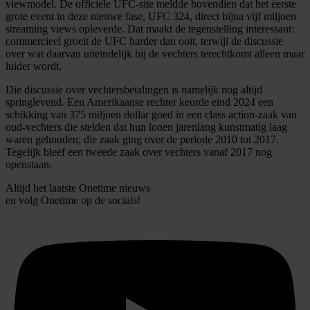
viewmodel. De officiële UFC-site meldde bovendien dat het eerste
grote event in deze nieuwe fase, UFC 324, direct bijna vijf miljoen
streaming views opleverde. Dat maakt de tegenstelling interessant:
commercieel groeit de UFC harder dan ooit, terwijl de discussie
over wat daarvan uiteindelijk bij de vechters terechtkomt alleen maar
luider wordt.
Die discussie over vechtersbetalingen is namelijk nog altijd
springlevend. Een Amerikaanse rechter keurde eind 2024 een
schikking van 375 miljoen dollar goed in een class action-zaak van
oud-vechters die stelden dat hun lonen jarenlang kunstmatig laag
waren gehouden; die zaak ging over de periode 2010 tot 2017.
Tegelijk bleef een tweede zaak over vechters vanaf 2017 nog
openstaan.
Altijd het laatste Onetime nieuws
en volg
Onetime
op de socials!