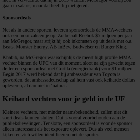
gaan in salaris, maar dat heeft hij niet gered.
Sponsordeals
Net als in andere sporten, leveren sponsordeals de MMA-vechters
ook een mooi zakcentje op. Zo betaalt Reebok $5 miljoen per jaar
aan McGregor, maar strijkt hij ook inkomsten op uit deals met o.a.
Beats, Monster Energy, AB InBev, Budweiser en Burger King.
Khabib, na McGregor waarschijnlijk de meest high profile MMA-
vechter binnen de UFC van dit moment, sloot na zijn gevecht tegen
de Ier een sponsordeal met Gorilla (energiedrank) voor $1 miljoen.
Begin 2017 werd bekend dat hij ambassadeur van Toyota is
geworden, dat ambassadeurschap zal hem vast ook keiharde dollars
opleveren, al dan niet in ‘natura'.
Keihard vechten voor je geld in de UF
Kleinere vechters, met minder naamsbekendheid, zullen niet dit
soort deals kunnen sluiten. Dat is vooral voorbehouden aan de
publiekslievelingen. Tenslotte, een sponsordeal is voor de sponsor
alleen interessant als het exposure oplevert. Dus als veel mensen
kijken en zich willen identificeren met de sporter.