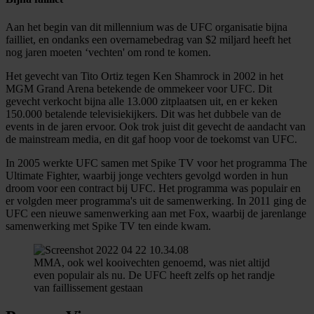
Aan het begin van dit millennium was de UFC organisatie bijna
failliet, en ondanks een overnamebedrag van $2 miljard heeft het
nog jaren moeten ‘vechten' om rond te komen.
Het gevecht van Tito Ortiz tegen Ken Shamrock in 2002 in het
MGM Grand Arena betekende de ommekeer voor UFC. Dit
gevecht verkocht bijna alle 13.000 zitplaatsen uit, en er keken
150.000 betalende televisiekijkers. Dit was het dubbele van de
events in de jaren ervoor. Ook trok juist dit gevecht de aandacht van
de mainstream media, en dit gaf hoop voor de toekomst van UFC.
In 2005 werkte UFC samen met Spike TV voor het programma The
Ultimate Fighter, waarbij jonge vechters gevolgd worden in hun
droom voor een contract bij UFC. Het programma was populair en
er volgden meer programma's uit de samenwerking. In 2011 ging de
UFC een nieuwe samenwerking aan met Fox, waarbij de jarenlange
samenwerking met Spike TV ten einde kwam.
MMA, ook wel kooivechten genoemd, was niet altijd
even populair als nu. De UFC heeft zelfs op het randje
van faillissement gestaan