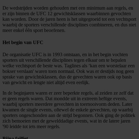
De wedstrijden worden gehouden met een minimum aan regels, en
er zijn binnen de UFC 12 gewichtsklassen waarbinnen gevochten
kan worden. Door de jaren heen is het uitgegroeid tot een vechtsport
waarbij de sporters verschillende disciplines combineren, en dus niet
meer enkel één sport beoefenen.
Het begin van UFC
De organisatie UFC is in 1993 ontstaan, en in het begin vochten
sporters uit verschillende disciplines tegen elkaar om te bepalen
welke vechtsport de beste was. Taglines als ‘kan een worstelaar een
bokser verslaan' waren toen normaal. Ook was er destijds nog geen
sprake van gewichtsklassen, dus de gevechten waren ook op basis
van gewicht en lengte niet altijd even eerlijk.
In de beginjaren waren er zeer beperkte regels, al zeiden ze zelf dat
er geen regels waren. Dat mondde uit in extreem heftige events,
waarbij sporters meerdere gevechten in toernooivorm deden. Later
kwamen de single events, oftewel de enkele gevechten, op waarbij
sporters ongeschonden aan de strijd begonnen. Ook ging de politiek
zich bemoeien met de gewelddadige events, wat in de latere jaren
'90 leidde tot iets meer regels.
Bijna failliet