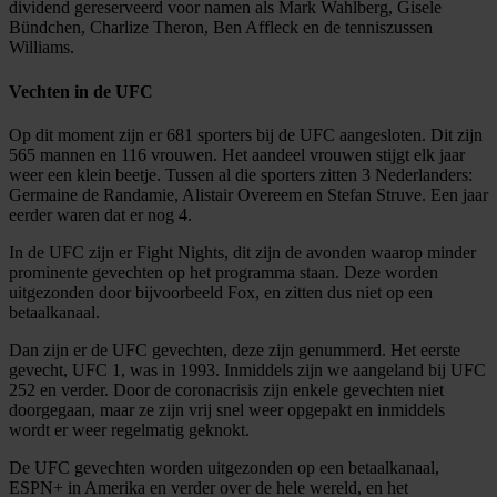
dividend gereserveerd voor namen als Mark Wahlberg, Gisele
Bündchen, Charlize Theron, Ben Affleck en de tenniszussen
Williams.
Vechten in de UFC
Op dit moment zijn er 681 sporters bij de UFC aangesloten. Dit zijn
565 mannen en 116 vrouwen. Het aandeel vrouwen stijgt elk jaar
weer een klein beetje. Tussen al die sporters zitten 3 Nederlanders:
Germaine de Randamie, Alistair Overeem en Stefan Struve. Een jaar
eerder waren dat er nog 4.
In de UFC zijn er Fight Nights, dit zijn de avonden waarop minder
prominente gevechten op het programma staan. Deze worden
uitgezonden door bijvoorbeeld Fox, en zitten dus niet op een
betaalkanaal.
Dan zijn er de UFC gevechten, deze zijn genummerd. Het eerste
gevecht, UFC 1, was in 1993. Inmiddels zijn we aangeland bij UFC
252 en verder. Door de coronacrisis zijn enkele gevechten niet
doorgegaan, maar ze zijn vrij snel weer opgepakt en inmiddels
wordt er weer regelmatig geknokt.
De UFC gevechten worden uitgezonden op een betaalkanaal,
ESPN+ in Amerika en verder over de hele wereld, en het