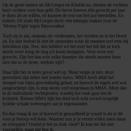
Op de grote namen als McGregor en Khabib na, moeten de vechters
hard vechten voor hun geld. De heren hoeven één gevecht per jaar
te doen als ze willen, en kunnen de rest van het jaar herstellen. En
trainen. Of zoals McGregor deed: een uitstapje maken voor de
‘Money Fight' tegen Mayweather.
Toch zie je dat, ondanks de verdiensten, het vechten ze in het bloed
zit. En dan bedoel ik niet de opstootjes waar de mannen wel eens bij
betrokken zijn. Nee, dan hebben we het over het feit dat ze toch
steeds weer terug de ring (of kooi) instappen. Voor weer een
gevecht. Zijn het dan echt zulke haantjes die steeds moeten laten
zien dat ze de beste, sterkste zijn?
Daar lijkt het in ieder geval wel op. Maar vergis je niet, deze
gevechten zijn zeker niet zonder risico. MMA heeft altijd het
stempel van bijna gewelddadig gehad, en hoewel de regels wel wat
aangescherpt zijn, is nog steeds veel toegestaan in MMA. Meer dan
in de individuele vechtsporten, waarbij het vaak gaat om de
techniek. Binnen MMA lijkt het doel toch echt zoveel mogelijk
fysieke schade toebrengen aan je tegenstander.
En dus vraag ik me af hoeveel je gezondheid je waard is als je dit
voor je beroep wil doen. Waarom zou je je verrot willen laten slaan
en schoppen? Omdat je het zo leuk vindt? Ik kan me dat niet
voorstellen, maar dat ben ik.