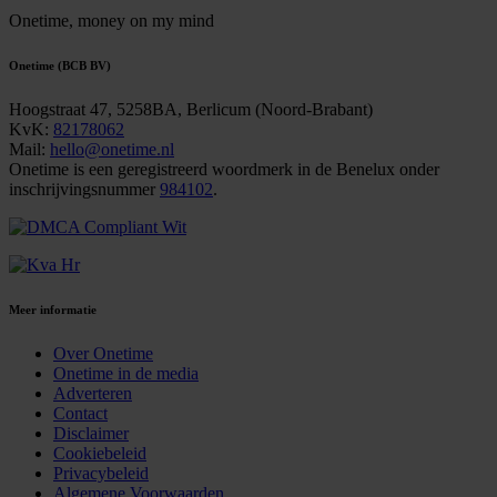
Onetime,
money on my mind
Onetime (BCB BV)
Hoogstraat 47, 5258BA, Berlicum (Noord-Brabant)
KvK:
82178062
Mail:
hello@onetime.nl
Onetime is een geregistreerd woordmerk in de Benelux onder
inschrijvingsnummer
984102
.
Meer informatie
Over Onetime
Onetime in de media
Adverteren
Contact
Disclaimer
Cookiebeleid
Privacybeleid
Algemene Voorwaarden