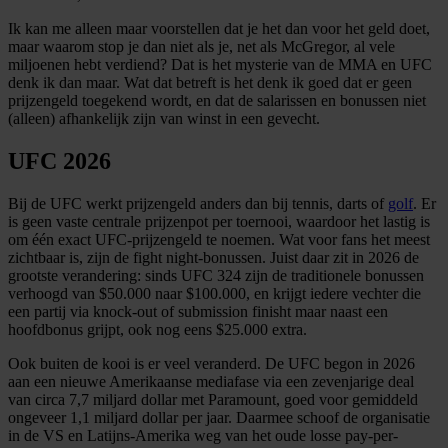
Ik kan me alleen maar voorstellen dat je het dan voor het geld doet,
maar waarom stop je dan niet als je, net als McGregor, al vele
miljoenen hebt verdiend? Dat is het mysterie van de MMA en UFC
denk ik dan maar. Wat dat betreft is het denk ik goed dat er geen
prijzengeld toegekend wordt, en dat de salarissen en bonussen niet
(alleen) afhankelijk zijn van winst in een gevecht.
UFC 2026
Bij de UFC werkt prijzengeld anders dan bij tennis, darts of
golf
. Er
is geen vaste centrale prijzenpot per toernooi, waardoor het lastig is
om één exact UFC-prijzengeld te noemen. Wat voor fans het meest
zichtbaar is, zijn de fight night-bonussen. Juist daar zit in 2026 de
grootste verandering: sinds UFC 324 zijn de traditionele bonussen
verhoogd van $50.000 naar $100.000, en krijgt iedere vechter die
een partij via knock-out of submission finisht maar naast een
hoofdbonus grijpt, ook nog eens $25.000 extra.
Ook buiten de kooi is er veel veranderd. De UFC begon in 2026
aan een nieuwe Amerikaanse mediafase via een zevenjarige deal
van circa 7,7 miljard dollar met Paramount, goed voor gemiddeld
ongeveer 1,1 miljard dollar per jaar. Daarmee schoof de organisatie
in de VS en Latijns-Amerika weg van het oude losse pay-per-