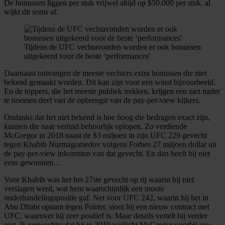
De bonussen liggen per stuk vrijwel altijd op $50.000 per stuk, al
wijkt dit soms af.
Tijdens de UFC vechtavonden worden er ook bonussen
uitgekeerd voor de beste ‘performances'
Daarnaast ontvangen de meeste vechters extra bonussen die niet
bekend gemaakt worden. Dit kan zijn voor een winst bijvoorbeeld.
En de toppers, die het meeste publiek trekken, krijgen een niet nader
te noemen deel van de opbrengst van de pay-per-view kijkers.
Ondanks dat het niet bekend is hoe hoog die bedragen exact zijn,
kunnen die naar verluid behoorlijk oplopen. Zo verdiende
McGregor in 2018 naast de $3 miljoen in zijn UFC 229 gevecht
tegen Khabib Nurmagomedov volgens Forbes 27 miljoen dollar uit
de pay-per-view inkomsten van dat gevecht. En dan heeft hij niet
eens gewonnen…
Voor Khabib was het het 27ste gevecht op rij waarin hij niet
verslagen werd, wat hem waarschijnlijk een mooie
onderhandelingspositie gaf. Net voor UFC 242, waarin hij het in
Abu Dhabi opnam tegen Poirier, sloot hij een nieuw contract met
UFC, waarover hij zeer positief is. Maar details vertelt hij verder
niet. Ik verwachtte dat hij in 2019 wellicht McGregor voorbij zou