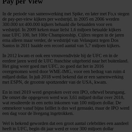
Pay per View
In de periode van samenwerking met Spike, en later met Fo,x stegen
de pay-per-view kijkers per wedstrijd, in 2005 en 2006 werden
300.000 tot 400.000 kijkers behaald die betaalden voor een
wedstrijd. In 2009 keken maar liefst 1,6 miljoen betaalde kijkers
naar UFC 100, het 100e Championship. Cijfers stegen in de jaren
erna alleen maar verder, de wedstrijd van Velasquez tegen Dos
Santos in 2011 haalde een record aantal van 5,7 miljoen kijkers.
In 2012 kwam er ook een vrouwendivisie bij de UFC en in de
eerdere jaren werd de UFC franchise uitgebreid naar het buitenland.
Het ging weer goed met UFC, zo goed dat het in 2016
overgenomen werd door WME-IMG, voor een bedrag van ruim 4
miljard dollar. In juli 2018 werd bekend dat er een samenwerking
met ESPN, de grootste sportzender van de USA, kwam.
En in mei 2019 werd gesproken over een IPO, oftewel beursgang.
De omzet die opgegeven werd was 3,61 miljard dollar over 2018,
wat resulteerde in een netto inkomen van 100 miljoen dollar. De
ommekeer vanaf bijna failliet is dus wel gemaakt, maar de IPO werd
een dag voor de livegang ingetrokken.
Wel is bekend geworden dat een groot aantal celebrities een aandeel
heeft in UFC, begin dit jaar werd er voor 300 miljoen dollar