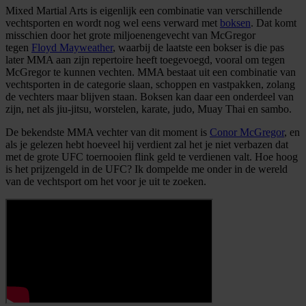
Mixed Martial Arts is eigenlijk een combinatie van verschillende
vechtsporten en wordt nog wel eens verward met
boksen
. Dat komt
misschien door het grote miljoenengevecht van McGregor
tegen
Floyd Mayweather
, waarbij de laatste een bokser is die pas
later MMA aan zijn repertoire heeft toegevoegd, vooral om tegen
McGregor te kunnen vechten. MMA bestaat uit een combinatie van
vechtsporten in de categorie slaan, schoppen en vastpakken, zolang
de vechters maar blijven staan. Boksen kan daar een onderdeel van
zijn, net als jiu-jitsu, worstelen, karate, judo, Muay Thai en sambo.
De bekendste MMA vechter van dit moment is
Conor McGregor
, en
als je gelezen hebt hoeveel hij verdient zal het je niet verbazen dat
met de grote UFC toernooien flink geld te verdienen valt. Hoe hoog
is het prijzengeld in de UFC? Ik dompelde me onder in de wereld
van de vechtsport om het voor je uit te zoeken.