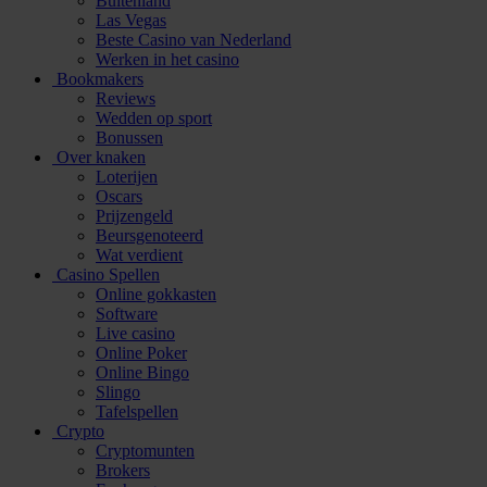
Buitenland
Las Vegas
Beste Casino van Nederland
Werken in het casino
Bookmakers
Reviews
Wedden op sport
Bonussen
Over knaken
Loterijen
Oscars
Prijzengeld
Beursgenoteerd
Wat verdient
Casino Spellen
Online gokkasten
Software
Live casino
Online Poker
Online Bingo
Slingo
Tafelspellen
Crypto
Cryptomunten
Brokers