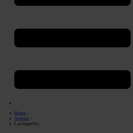
Home
/
Auteurs
/
LasVegasNic