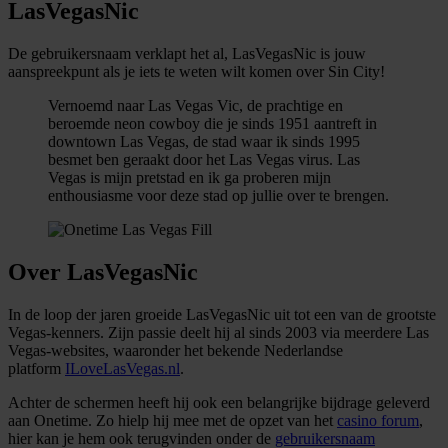
LasVegasNic
De gebruikersnaam verklapt het al, LasVegasNic is jouw
aanspreekpunt als je iets te weten wilt komen over Sin City!
Vernoemd naar Las Vegas Vic, de prachtige en
beroemde neon cowboy die je sinds 1951 aantreft in
downtown Las Vegas, de stad waar ik sinds 1995
besmet ben geraakt door het Las Vegas virus. Las
Vegas is mijn pretstad en ik ga proberen mijn
enthousiasme voor deze stad op jullie over te brengen.
Over LasVegasNic
In de loop der jaren groeide LasVegasNic uit tot een van de grootste
Vegas-kenners. Zijn passie deelt hij al sinds 2003 via meerdere Las
Vegas-websites, waaronder het bekende Nederlandse
platform
ILoveLasVegas.nl
.
Achter de schermen heeft hij ook een belangrijke bijdrage geleverd
aan Onetime. Zo hielp hij mee met de opzet van het
casino forum
,
hier kan je hem ook terugvinden onder de
gebruikersnaam