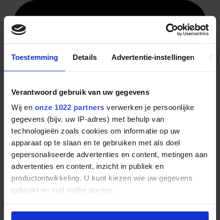
Toestemming
Details
Advertentie-instellingen
Ov
Verantwoord gebruik van uw gegevens
Wij en
onze 1022 partners
verwerken je persoonlijke
gegevens (bijv. uw IP-adres) met behulp van
technologieën zoals cookies om informatie op uw
apparaat op te slaan en te gebruiken met als doel
gepersonaliseerde advertenties en content, metingen aan
advertenties en content, inzicht in publiek en
productontwikkeling. U kunt kiezen wie uw gegevens
gebruikt en met welke doelen.
Als u het toestaat, willen we ook graag: