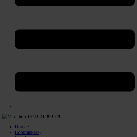
Home
/
Bookmakers
/