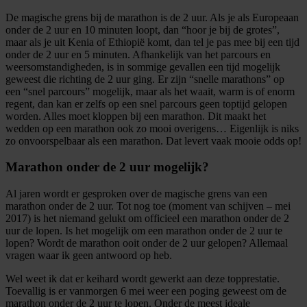
De magische grens bij de marathon is de 2 uur. Als je als Europeaan
onder de 2 uur en 10 minuten loopt, dan “hoor je bij de grotes”,
maar als je uit Kenia of Ethiopië komt, dan tel je pas mee bij een tijd
onder de 2 uur en 5 minuten. Afhankelijk van het parcours en
weersomstandigheden, is in sommige gevallen een tijd mogelijk
geweest die richting de 2 uur ging. Er zijn “snelle marathons” op
een “snel parcours” mogelijk, maar als het waait, warm is of enorm
regent, dan kan er zelfs op een snel parcours geen toptijd gelopen
worden. Alles moet kloppen bij een marathon. Dit maakt het
wedden op een marathon ook zo mooi overigens… Eigenlijk is niks
zo onvoorspelbaar als een marathon. Dat levert vaak mooie odds op!
Marathon onder de 2 uur mogelijk?
Al jaren wordt er gesproken over de magische grens van een
marathon onder de 2 uur. Tot nog toe (moment van schijven – mei
2017) is het niemand gelukt om officieel een marathon onder de 2
uur de lopen. Is het mogelijk om een marathon onder de 2 uur te
lopen? Wordt de marathon ooit onder de 2 uur gelopen? Allemaal
vragen waar ik geen antwoord op heb.
Wel weet ik dat er keihard wordt gewerkt aan deze topprestatie.
Toevallig is er vanmorgen 6 mei weer een poging geweest om de
marathon onder de 2 uur te lopen. Onder de meest ideale