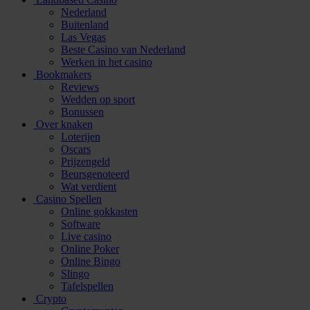
Nederland
Buitenland
Las Vegas
Beste Casino van Nederland
Werken in het casino
Bookmakers
Reviews
Wedden op sport
Bonussen
Over knaken
Loterijen
Oscars
Prijzengeld
Beursgenoteerd
Wat verdient
Casino Spellen
Online gokkasten
Software
Live casino
Online Poker
Online Bingo
Slingo
Tafelspellen
Crypto