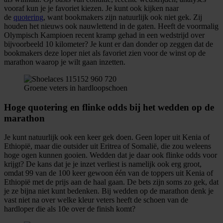
informatie over uw gebruik van onze site met onze
vooraf kun je je favoriet kiezen. Je kunt ook kijken naar
de
quotering
, want bookmakers zijn natuurlijk ook niet gek. Zij
partners voor social media, adverteren en analyse. Deze
houden het nieuws ook nauwlettend in de gaten. Heeft de voormalig
partners kunnen deze gegevens combineren met andere
Olympisch Kampioen recent kramp gehad in een wedstrijd over
informatie die u aan ze heeft verstrekt of die ze hebben
bijvoorbeeld 10 kilometer? Je kunt er dan donder op zeggen dat de
bookmakers deze loper niet als favoriet zien voor de winst op de
verzameld op basis van uw gebruik van hun services.
marathon waarop je wilt gaan inzetten.
Groene veters in hardloopschoen
Hoge quotering en flinke odds bij het wedden op de
marathon
Je kunt natuurlijk ook een keer gek doen. Geen loper uit Kenia of
Ethiopië, maar die outsider uit Eritrea of Somalië, die zou weleens
hoge ogen kunnen gooien. Wedden dat je daar ook flinke odds voor
krijgt? De kans dat je je inzet verliest is namelijk ook erg groot,
omdat 99 van de 100 keer gewoon één van de toppers uit Kenia of
Ethiopië met de prijs aan de haal gaan. De bets zijn soms zo gek, dat
je ze bijna niet kunt bedenken. Bij wedden op de marathon denk je
vast niet na over welke kleur veters heeft de schoen van de
hardloper die als 10e over de finish komt?