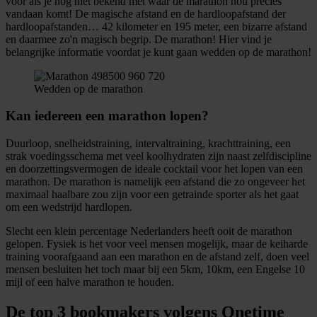
voor als je nog niet bekend met waar de marathon nou precies
vandaan komt! De magische afstand en de hardloopafstand der
hardloopafstanden… 42 kilometer en 195 meter, een bizarre afstand
en daarmee zo'n magisch begrip. De marathon! Hier vind je
belangrijke informatie voordat je kunt gaan wedden op de marathon!
Wedden op de marathon
Kan iedereen een marathon lopen?
Duurloop, snelheidstraining, intervaltraining, krachttraining, een
strak voedingsschema met veel koolhydraten zijn naast zelfdiscipline
en doorzettingsvermogen de ideale cocktail voor het lopen van een
marathon. De marathon is namelijk een afstand die zo ongeveer het
maximaal haalbare zou zijn voor een getrainde sporter als het gaat
om een wedstrijd hardlopen.
Slecht een klein percentage Nederlanders heeft ooit de marathon
gelopen. Fysiek is het voor veel mensen mogelijk, maar de keiharde
training voorafgaand aan een marathon en de afstand zelf, doen veel
mensen besluiten het toch maar bij een 5km, 10km, een Engelse 10
mijl of een halve marathon te houden.
De top 3 bookmakers volgens Onetime