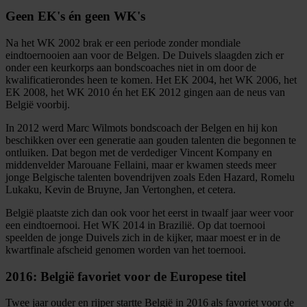
Geen EK's én geen WK's
Na het WK 2002 brak er een periode zonder mondiale
eindtoernooien aan voor de Belgen. De Duivels slaagden zich er
onder een keurkorps aan bondscoaches niet in om door de
kwalificatierondes heen te komen. Het EK 2004, het WK 2006, het
EK 2008, het WK 2010 én het EK 2012 gingen aan de neus van
België voorbij.
In 2012 werd Marc Wilmots bondscoach der Belgen en hij kon
beschikken over een generatie aan gouden talenten die begonnen te
ontluiken. Dat begon met de verdediger Vincent Kompany en
middenvelder Marouane Fellaini, maar er kwamen steeds meer
jonge Belgische talenten bovendrijven zoals Eden Hazard, Romelu
Lukaku, Kevin de Bruyne, Jan Vertonghen, et cetera.
België plaatste zich dan ook voor het eerst in twaalf jaar weer voor
een eindtoernooi. Het WK 2014 in Brazilië. Op dat toernooi
speelden de jonge Duivels zich in de kijker, maar moest er in de
kwartfinale afscheid genomen worden van het toernooi.
2016: België favoriet voor de Europese titel
Twee jaar ouder en rijper startte België in 2016 als favoriet voor de