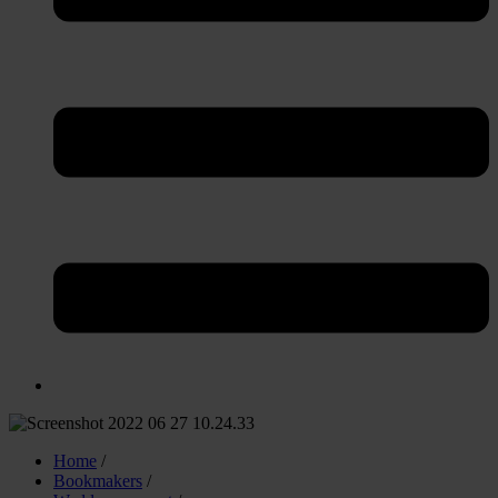
Home
/
Bookmakers
/