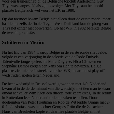
voor een trainerschap bij de Belgische topclub Anderlecht. Guy
informatie over uw gebruik van onze site met onze
Thys was aangesteld als zijn opvolger. Met Thys aan het hoofd
partners voor social media, adverteren en analyse. Deze
plaatste België zich wel voor het EK in 1980.
partners kunnen deze gegevens combineren met andere
Op dat toernooi kwam België niet alleen door de eerste ronde, maar
informatie die u aan ze heeft verstrekt of die ze hebben
haalde het zelfs de finale. Tegen West-Duitsland kon de ploeg van
verzameld op basis van uw gebruik van hun services.
Thys het echter niet bolwerken. Op het WK in 1982 bereikte België
de tweede groepsfase.
Schitteren in Mexico
Na het EK van 1984 waarop België in de eerste ronde sneuvelde,
volgde er een verjonging in de selectie van de Rode Duivels.
Talentvolle jonge spelers als Marc Degryse, Nico Claessen en
Stepháne Demol kregen een kans om zich te bewijzen. België
plaatste zich niet rechtstreeks voor het WK, maar moest play-off
wedstrijden spelen tegen Nederland.
De heenwedstrijd in Brussel werd gewonnen met 1-0. Nederland
kwam al in de derde minuut van die wedstrijd met tien man te staan
omdat aanvaller Wim Kieft een directe rode kaart kreeg. In de return
in Rotterdam leek Nederland orde op zaken te stellen. Door
doelpunten van Peter Houtman en Rob de Wit leidde Oranje met 2-
0. In de slotfase was het echter Georges Grün die de 2-1 achter
Hans van Breukelen kopte en daarmee plaatste België en niet