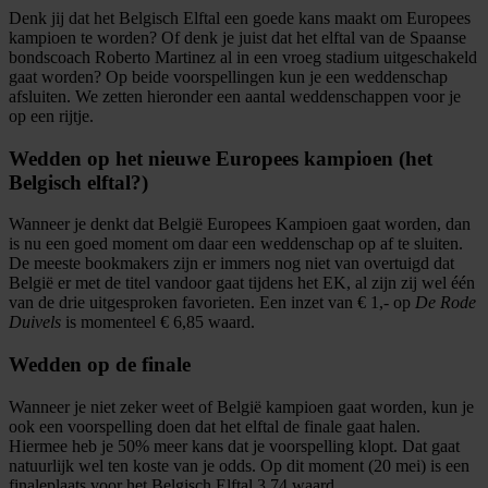
Denk jij dat het Belgisch Elftal een goede kans maakt om Europees
kampioen te worden? Of denk je juist dat het elftal van de Spaanse
bondscoach Roberto Martinez al in een vroeg stadium uitgeschakeld
gaat worden? Op beide voorspellingen kun je een weddenschap
afsluiten. We zetten hieronder een aantal weddenschappen voor je
op een rijtje.
Wedden op het nieuwe Europees kampioen (het
Belgisch elftal?)
Wanneer je denkt dat België Europees Kampioen gaat worden, dan
is nu een goed moment om daar een weddenschap op af te sluiten.
De meeste bookmakers zijn er immers nog niet van overtuigd dat
België er met de titel vandoor gaat tijdens het EK, al zijn zij wel één
van de drie uitgesproken favorieten. Een inzet van € 1,- op
De Rode
Duivels
is momenteel € 6,85 waard.
Wedden op de finale
Wanneer je niet zeker weet of België kampioen gaat worden, kun je
ook een voorspelling doen dat het elftal de finale gaat halen.
Hiermee heb je 50% meer kans dat je voorspelling klopt. Dat gaat
natuurlijk wel ten koste van je odds. Op dit moment (20 mei) is een
finaleplaats voor het Belgisch Elftal 3.74 waard.