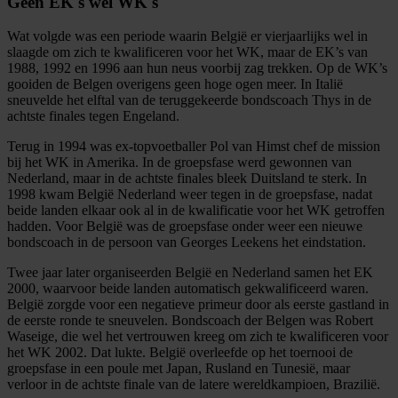
Geen EK's wel WK's
Wat volgde was een periode waarin België er vierjaarlijks wel in
slaagde om zich te kwalificeren voor het WK, maar de EK’s van
1988, 1992 en 1996 aan hun neus voorbij zag trekken. Op de WK’s
gooiden de Belgen overigens geen hoge ogen meer. In Italië
sneuvelde het elftal van de teruggekeerde bondscoach Thys in de
achtste finales tegen Engeland.
Terug in 1994 was ex-topvoetballer Pol van Himst chef de mission
bij het WK in Amerika. In de groepsfase werd gewonnen van
Nederland, maar in de achtste finales bleek Duitsland te sterk. In
1998 kwam België Nederland weer tegen in de groepsfase, nadat
beide landen elkaar ook al in de kwalificatie voor het WK getroffen
hadden. Voor België was de groepsfase onder weer een nieuwe
bondscoach in de persoon van Georges Leekens het eindstation.
Twee jaar later organiseerden België en Nederland samen het EK
2000, waarvoor beide landen automatisch gekwalificeerd waren.
België zorgde voor een negatieve primeur door als eerste gastland in
de eerste ronde te sneuvelen. Bondscoach der Belgen was Robert
Waseige, die wel het vertrouwen kreeg om zich te kwalificeren voor
het WK 2002. Dat lukte. België overleefde op het toernooi de
groepsfase in een poule met Japan, Rusland en Tunesië, maar
verloor in de achtste finale van de latere wereldkampioen, Brazilië.