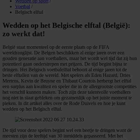
Wedden op sport
/
Voetbal
/
Belgisch elftal
Wedden op het Belgische elftal (België):
zo werkt dat!
België staat momenteel op de eerste plaats op de FIFA
wereldranglijst. De Belgen beschikken al enige jaren over een
gouden generatie aan voetballers, maar het wordt wel tijd dat zij hun
potentieel gaan onderstrepen met prijzen. De tijd begint bijna te
dringen. Het Belgisch voetbalelftal behoort al enige jaren tot de
beste elftallen van de wereld. Met spelers als Eden Hazard, Dries
Mertens, Kevin de Bruyne en Thibaut Courtois herbergt het elftal
een surplus aan kwaliteit en speler die in de allergrootste competities
het verschil kunnen maken. Toch zijn deze talentvolle voetballers
nog niet in staat gebleken om gezamenlijk op het juiste moment te
pieken. In dit artikel alles over de Rode Duivels en hoe je kunt
wedden op het Belgisch elftal.
De tijd voor deze spelers begint wel een beetje te dringen want de
meesten zijn de leeftijd van 30 inmiddels gepasseerd. Met het