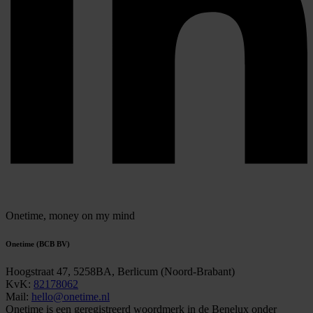
Onetime,
money on my mind
Onetime (BCB BV)
Hoogstraat 47, 5258BA, Berlicum (Noord-Brabant)
KvK:
82178062
Mail:
hello@onetime.nl
Onetime is een geregistreerd woordmerk in de Benelux onder