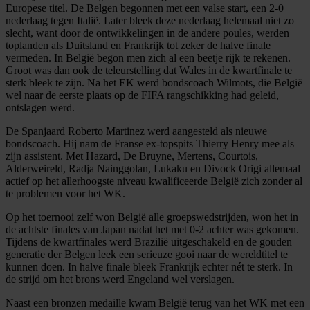
Europese titel. De Belgen begonnen met een valse start, een 2-0
nederlaag tegen Italië. Later bleek deze nederlaag helemaal niet zo
slecht, want door de ontwikkelingen in de andere poules, werden
toplanden als Duitsland en Frankrijk tot zeker de halve finale
vermeden. In België begon men zich al een beetje rijk te rekenen.
Groot was dan ook de teleurstelling dat Wales in de kwartfinale te
sterk bleek te zijn. Na het EK werd bondscoach Wilmots, die België
wel naar de eerste plaats op de FIFA rangschikking had geleid,
ontslagen werd.
De Spanjaard Roberto Martinez werd aangesteld als nieuwe
bondscoach. Hij nam de Franse ex-topspits Thierry Henry mee als
zijn assistent. Met Hazard, De Bruyne, Mertens, Courtois,
Alderweireld, Radja Nainggolan, Lukaku en Divock Origi allemaal
actief op het allerhoogste niveau kwalificeerde België zich zonder al
te problemen voor het WK.
Op het toernooi zelf won België alle groepswedstrijden, won het in
de achtste finales van Japan nadat het met 0-2 achter was gekomen.
Tijdens de kwartfinales werd Brazilië uitgeschakeld en de gouden
generatie der Belgen leek een serieuze gooi naar de wereldtitel te
kunnen doen. In halve finale bleek Frankrijk echter nét te sterk. In
de strijd om het brons werd Engeland wel verslagen.
Naast een bronzen medaille kwam België terug van het WK met een