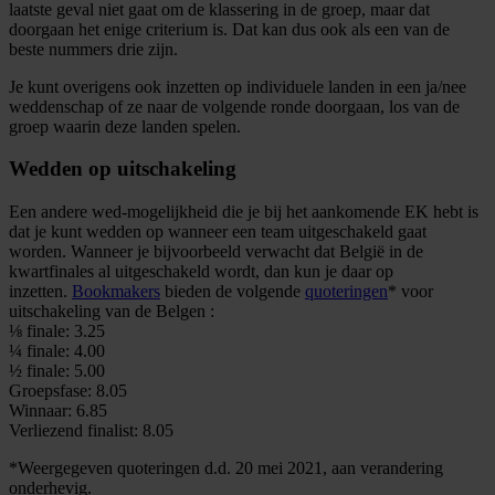
laatste geval niet gaat om de klassering in de groep, maar dat
doorgaan het enige criterium is. Dat kan dus ook als een van de
beste nummers drie zijn.
Je kunt overigens ook inzetten op individuele landen in een ja/nee
weddenschap of ze naar de volgende ronde doorgaan, los van de
groep waarin deze landen spelen.
Wedden op uitschakeling
Een andere wed-mogelijkheid die je bij het aankomende EK hebt is
dat je kunt wedden op wanneer een team uitgeschakeld gaat
worden. Wanneer je bijvoorbeeld verwacht dat België in de
kwartfinales al uitgeschakeld wordt, dan kun je daar op
inzetten.
Bookmakers
bieden de volgende
quoteringen
* voor
uitschakeling van de Belgen :
⅛ finale: 3.25
¼ finale: 4.00
½ finale: 5.00
Groepsfase: 8.05
Winnaar: 6.85
Verliezend finalist: 8.05
*Weergegeven quoteringen d.d. 20 mei 2021, aan verandering
onderhevig.