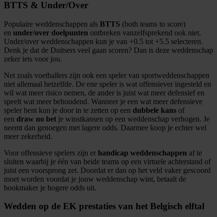
BTTS & Under/Over
Populaire weddenschappen als
BTTS
(both teams to score)
en
under/over doelpunten
ontbreken vanzelfsprekend ook niet.
Under/over weddenschappen kun je van +0.5 tot +5.5 selecteren.
Denk je dat de Duitsers veel gaan scoren? Dan is deze weddenschap
zeker iets voor jou.
Net zoals voetballers zijn ook een speler van sportweddenschappen
niet allemaal hetzelfde. De ene speler is wat offensiever ingesteld en
wil wat meer risico nemen, de ander is juist wat meer defensief en
speelt wat meer behoudend. Wanneer je een wat meer defensieve
speler bent kun je door in te zetten op een
dubbele kans
of
een
draw no bet
je winstkansen op een weddenschap verhogen. Je
neemt dan genoegen met lagere odds. Daarmee koop je echter wel
meer zekerheid.
Voor offensieve spelers zijn er
handicap weddenschappen
af te
sluiten waarbij je één van beide teams op een virtuele achterstand of
juist een voorsprong zet. Doordat er dan op het veld vaker gescoord
moet worden voordat je jouw weddenschap wint, betaalt de
bookmaker je hogere odds uit.
Wedden op de EK prestaties van het Belgisch elftal