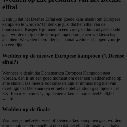
elftal
Denk jij dat het Deense Elftal een goede kans maakt om Europees
kampioen te worden? Of denk je juist dat het elftal van de
bondscoach Kasper Hjulmand in een vroeg stadium uitgeschakeld
gaat worden? Op beide voorspellingen kun je een weddenschap
afsluiten. We zetten hieronder een aantal weddenschappen voor je
op een rijtje.
Wedden op de nieuwe Europese kampioen
('t Deense
elftal?)
Wanneer je denkt dat Denemarken Europees Kampioen gaat
worden, dan is nu een goed moment om daar een weddenschap op
af te sluiten. De meeste bookmakers zijn er immers nog niet van
overtuigd dat Denemarken er met de titel vandoor gaat tijdens het
EK. Een inzet van € 1,- op Denemarken is momenteel € 28,00
waard.
Wedden op de finale
Wanneer je niet zeker weet of Denemarken kampioen gaat worden,
kun je ook een voorspelling doen dat het elftal de finale gaat halen.