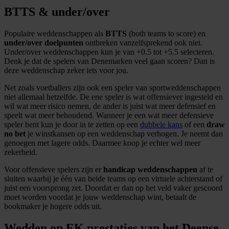
BTTS & under/over
Populaire weddenschappen als
BTTS
(both teams to score) en
under/over doelpunten
ontbreken vanzelfsprekend ook niet.
Under/over weddenschappen kun je van +0.5 tot +5.5 selecteren.
Denk je dat de spelers van Denemarken veel gaan scoren? Dan is
deze weddenschap zeker iets voor jou.
Net zoals voetballers zijn ook een speler van sportweddenschappen
niet allemaal hetzelfde. De ene speler is wat offensiever ingesteld en
wil wat meer risico nemen, de ander is juist wat meer defensief en
speelt wat meer behoudend. Wanneer je een wat meer defensieve
speler bent kun je door in te zetten op een
dubbele kans
of een
draw
no bet
je winstkansen op een weddenschap verhogen. Je neemt dan
genoegen met lagere odds. Daarmee koop je echter wel meer
zekerheid.
Voor offensieve spelers zijn er
handicap weddenschappen
af te
sluiten waarbij je één van beide teams op een virtuele achterstand of
juist een voorsprong zet. Doordat er dan op het veld vaker gescoord
moet worden voordat je jouw weddenschap wint, betaalt de
bookmaker je hogere odds uit.
Wedden op EK prestaties van het Deense