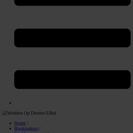
Home
/
Bookmakers
/