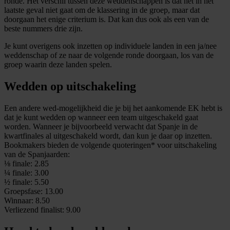
ronde. Het verschil tussen deze weddenschappen is dat het in het
laatste geval niet gaat om de klassering in de groep, maar dat
doorgaan het enige criterium is. Dat kan dus ook als een van de
beste nummers drie zijn.
Je kunt overigens ook inzetten op individuele landen in een ja/nee
weddenschap of ze naar de volgende ronde doorgaan, los van de
groep waarin deze landen spelen.
Wedden op uitschakeling
Een andere wed-mogelijkheid die je bij het aankomende EK hebt is
dat je kunt wedden op wanneer een team uitgeschakeld gaat
worden. Wanneer je bijvoorbeeld verwacht dat Spanje in de
kwartfinales al uitgeschakeld wordt, dan kun je daar op inzetten.
Bookmakers bieden de volgende quoteringen* voor uitschakeling
van de Spanjaarden:
⅛ finale: 2.85
¼ finale: 3.00
½ finale: 5.50
Groepsfase: 13.00
Winnaar: 8.50
Verliezend finalist: 9.00