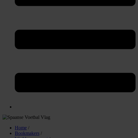
Home
/
Bookmakers
/