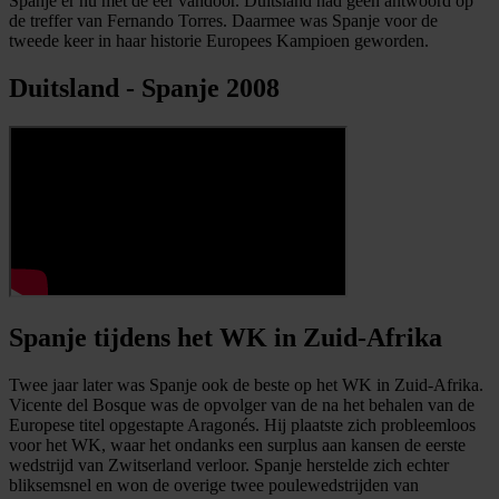
Spanje er nu met de eer vandoor. Duitsland had geen antwoord op
de treffer van Fernando Torres. Daarmee was Spanje voor de
tweede keer in haar historie Europees Kampioen geworden.
Duitsland - Spanje 2008
Spanje tijdens het WK in Zuid-Afrika
Twee jaar later was Spanje ook de beste op het WK in Zuid-Afrika.
Vicente del Bosque was de opvolger van de na het behalen van de
Europese titel opgestapte Aragonés. Hij plaatste zich probleemloos
voor het WK, waar het ondanks een surplus aan kansen de eerste
wedstrijd van Zwitserland verloor. Spanje herstelde zich echter
bliksemsnel en won de overige twee poulewedstrijden van