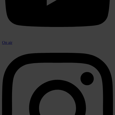
On air