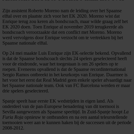
Zijn assistent Roberto Moreno nam de leiding over het Spaanse
elftal over en plaatste zich voor het EK 2020. Moreno wist dat
Enrique terug zou keren als bondscoach, maar wilde graag zelf het
EK 2020 doen. Toen Enrique al november 2019 terugkeerde als
bondscoach veroorzaakte dat een conflict met Moreno. Moreno
werd vervolgens door Enrique verzocht om te vertrekken bij het
Spaanse nationale elftal.
Op 24 mei maakte Luis Enrique zijn EK-selectie bekend. Opvallend
is dat de Spaanse bondscoach slechts 24 spelers geselecteerd heeft
voor de eindronde, waar het toegestaan is om 26 spelers op te
roepen. Eveneens opvallend is dat de Spaanse recordinternational
Sergio Ramos ontbreekt in het keurkorps van Enrique. Daarmee is
het voor het eerst dat Real Madrid geen enkele speler afvaardigt naar
het Spaanse nationale team. Ook van FC Barcelona werden er maar
drie spelers geselecteerd.
Spanje speelt haar eerste EK wedstrijden in eigen land. Als
onderdeel van de pan-Europese benadering van dit toernooi is
Sevilla aangewezen als Spaanse speeltijd. In Zuid-Spanje hoopt
La
Furia Roja
opnieuw te ontbranden en na een aantal teleurstellende
toernooien weer aan te kunnen haken bij de successen uit de periode
2008-2012.