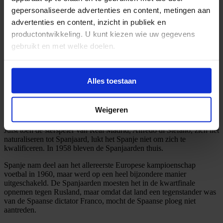
in de eerste ronde van Portugal waarna het in de achtste finales
gepersonaliseerde advertenties en content, metingen aan
Brazilië uitschakelde. In de kwartfinale was er een replay nodig
advertenties en content, inzicht in publiek en
tegen gastland Italië. De eerste wedstrijd eindigde in 1-1 en de
Italianen wonnen de tweede. De Zwitserse scheidsrechter van die
productontwikkeling. U kunt kiezen wie uw gegevens
laatste wedstrijd werd vanwege partijdig fluiten levenslang
gebruikt en met welke doelen.
geschorst.
In 1936 brak er in Spanje een burgeroorlog uit waardoor het land de
Als u het toestaat, willen we ook graag:
Olympische Spelen van dat jaar alsook het WK twee jaar later aan
Alles toestaan
Informatie verzamelen over uw geografische
zich voorbij zou moeten laten gaan. Daarna volgde de Tweede
Wereldoorlog. Na de oorlog kwam het Spaanse voetbal in een
locatie, die tot een paar meter nauwkeurig kan zijn
stroomversnelling. Real Madrid won meerdere keren de Europa Cup
Uw apparaat identificeren door het actief te
Weigeren
1. Het nationale elftal kon niet helemaal mee met de Madrileense
scannen op specifieke eigenschappen (fingerprinting)
hegemonie, maar plaatste zich wel voor de WK’s van 1950 en 1954.
Juist toen de sterspeler van Real Madrid, Alfredo di Stefano, zich liet
Lees meer over hoe uw persoonlijke gegevens worden
naturaliseren tot Spanjaard, lukt het Spanje niet om zich te
verwerkt en stel uw voorkeuren in het
detailgedeelte
in.
kwalificeren. In 1958 bleven de Spanjaarden thuis.
U kunt uw toestemming op elk moment wijzigen of
Spanje nam deel aan het allereerste Europese kampioenschap
intrekken in de Cookieverklaring.
voetbal in 1960, maar werd op een heel bijzondere manier
uitgeschakeld. De Spanjaarden moesten het in de kwartfinale
opnemen tegen Rusland, maar omdat dat land een tegenstander was
We gebruiken cookies om content en advertenties te
van de Spaanse dictator Franco, mocht de Spaanse ploeg niet
personaliseren, om functies voor social media te bieden
aantreden.
en om ons websiteverkeer te analyseren. Ook delen we