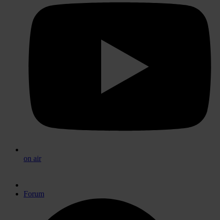
on air
Forum