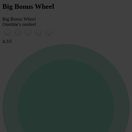
Big Bonus Wheel
Big Bonus Wheel
Onetime's oordeel
4,3
/
5