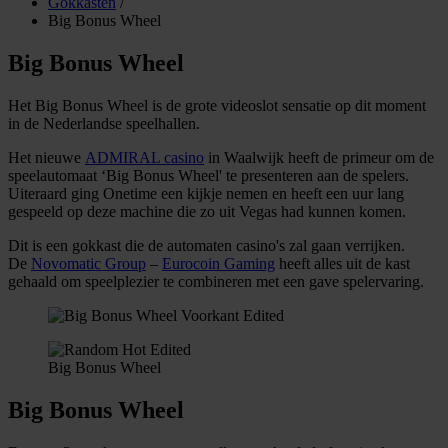
Gokkasten
/
Big Bonus Wheel
Big Bonus Wheel
Het Big Bonus Wheel is de grote videoslot sensatie op dit moment
in de Nederlandse speelhallen.
Het nieuwe
ADMIRAL casino
in Waalwijk heeft de primeur om de
speelautomaat ‘Big Bonus Wheel' te presenteren aan de spelers.
Uiteraard ging Onetime een kijkje nemen en heeft een uur lang
gespeeld op deze machine die zo uit Vegas had kunnen komen.
Dit is een gokkast die de automaten casino's zal gaan verrijken.
De
Novomatic Group
–
Eurocoin Gaming
heeft alles uit de kast
gehaald om speelplezier te combineren met een gave spelervaring.
Big Bonus Wheel
Big Bonus Wheel