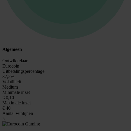
Algemeen
Ontwikkelaar
Eurocoin
Uitbetalingspercentage
87,2%
Volatiliteit
Medium
Minimale inzet
€ 0,10
Maximale inzet
€ 40
Aantal winlijnen
5