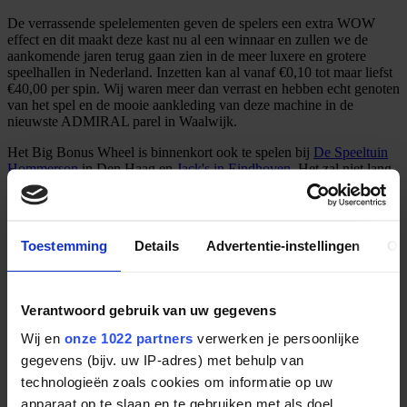
De verrassende spelelementen geven de spelers een extra WOW
effect en dit maakt deze kast nu al een winnaar en zullen we de
aankomende jaren terug gaan zien in de meer luxere en grotere
speelhallen in Nederland. Inzetten kan al vanaf €0,10 tot maar liefst
€40,00 per spin. Wij waren meer dan verrast en hebben echt genoten
van het spel en de mooie aankleding van deze machine in de
nieuwste ADMIRAL parel in Waalwijk.
Het Big Bonus Wheel is binnenkort ook te spelen bij
De Speeltuin
Hommerson
in Den Haag en
Jack's in Eindhoven
. Het zal niet lang
duren voordat ze overal in het hele land staan.
Big Bonus Wheel op Youtube
Toestemming
Details
Advertentie-instellingen
Ov
Verantwoord gebruik van uw gegevens
Wij en
onze 1022 partners
verwerken je persoonlijke
gegevens (bijv. uw IP-adres) met behulp van
technologieën zoals cookies om informatie op uw
apparaat op te slaan en te gebruiken met als doel