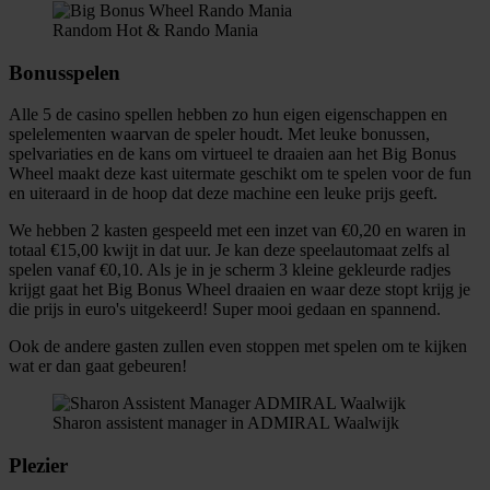
Random Hot & Rando Mania
Bonusspelen
Alle 5 de casino spellen hebben zo hun eigen eigenschappen en
spelelementen waarvan de speler houdt. Met leuke bonussen,
spelvariaties en de kans om virtueel te draaien aan het Big Bonus
Wheel maakt deze kast uitermate geschikt om te spelen voor de fun
en uiteraard in de hoop dat deze machine een leuke prijs geeft.
We hebben 2 kasten gespeeld met een inzet van €0,20 en waren in
totaal €15,00 kwijt in dat uur. Je kan deze speelautomaat zelfs al
spelen vanaf €0,10. Als je in je scherm 3 kleine gekleurde radjes
krijgt gaat het Big Bonus Wheel draaien en waar deze stopt krijg je
die prijs in euro's uitgekeerd! Super mooi gedaan en spannend.
Ook de andere gasten zullen even stoppen met spelen om te kijken
wat er dan gaat gebeuren!
Sharon assistent manager in ADMIRAL Waalwijk
Plezier