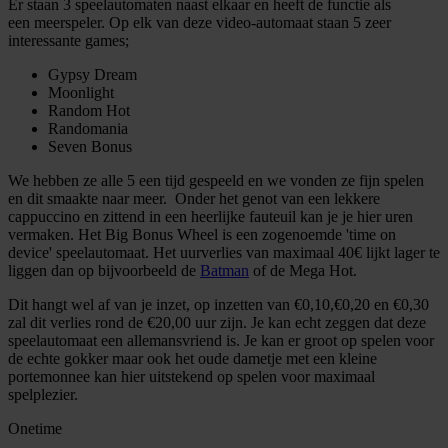
Er staan 3 speelautomaten naast elkaar en heeft de functie als
een meerspeler. Op elk van deze video-automaat staan 5 zeer
interessante games;
Gypsy Dream
Moonlight
Random Hot
Randomania
Seven Bonus
We hebben ze alle 5 een tijd gespeeld en we vonden ze fijn spelen
en dit smaakte naar meer. Onder het genot van een lekkere
cappuccino en zittend in een heerlijke fauteuil kan je je hier uren
vermaken. Het Big Bonus Wheel is een zogenoemde 'time on
device' speelautomaat. Het uurverlies van maximaal 40€ lijkt lager te
liggen dan op bijvoorbeeld de
Batman
of de Mega Hot.
Dit hangt wel af van je inzet, op inzetten van €0,10,€0,20 en €0,30
zal dit verlies rond de €20,00 uur zijn. Je kan echt zeggen dat deze
speelautomaat een allemansvriend is. Je kan er groot op spelen voor
de echte gokker maar ook het oude dametje met een kleine
portemonnee kan hier uitstekend op spelen voor maximaal
spelplezier.
Onetime