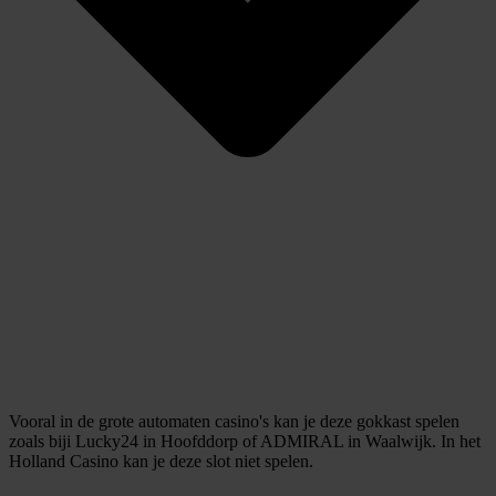
informatie over uw gebruik van onze site met onze
partners voor social media, adverteren en analyse. Deze
partners kunnen deze gegevens combineren met andere
informatie die u aan ze heeft verstrekt of die ze hebben
verzameld op basis van uw gebruik van hun services.
Vooral in de grote automaten casino's kan je deze gokkast spelen
zoals biji Lucky24 in Hoofddorp of ADMIRAL in Waalwijk. In het
Holland Casino kan je deze slot niet spelen.