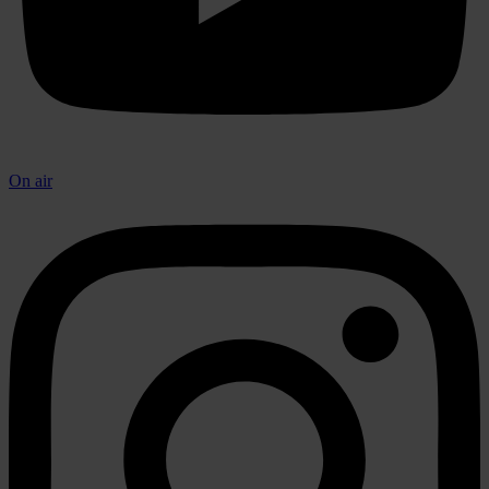
On air