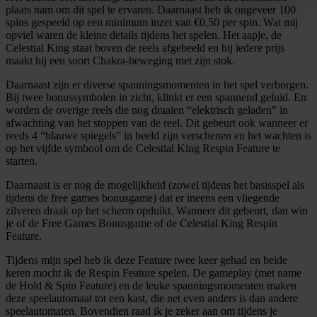
U kunt uw toestemming op elk moment wijzigen of
plaats nam om dit spel te ervaren. Daarnaast heb ik ongeveer 100
spins gespeeld op een minimum inzet van €0,50 per spin. Wat mij
intrekken in de Cookieverklaring.
opviel waren de kleine details tijdens het spelen. Het aapje, de
Celestial King staat boven de reels afgebeeld en bij iedere prijs
We gebruiken cookies om content en advertenties te
maakt hij een soort Chakra-beweging met zijn stok.
personaliseren, om functies voor social media te bieden
Daarnaast zijn er diverse spanningsmomenten in het spel verborgen.
en om ons websiteverkeer te analyseren. Ook delen we
Bij twee bonussymbolen in zicht, klinkt er een spannend geluid. En
informatie over uw gebruik van onze site met onze
worden de overige reels die nog draaien “elektrisch geladen” in
afwachting van het stoppen van de reel. Dit gebeurt ook wanneer er
partners voor social media, adverteren en analyse. Deze
reeds 4 “blauwe spiegels” in beeld zijn verschenen en het wachten is
partners kunnen deze gegevens combineren met andere
op het vijfde symbool om de Celestial King Respin Feature te
informatie die u aan ze heeft verstrekt of die ze hebben
starten.
verzameld op basis van uw gebruik van hun services.
Daarnaast is er nog de mogelijkheid (zowel tijdens het basisspel als
tijdens de free games bonusgame) dat er ineens een vliegende
zilveren draak op het scherm opduikt. Wanneer dit gebeurt, dan win
je of de Free Games Bonusgame of de Celestial King Respin
Feature.
Tijdens mijn spel heb ik deze Feature twee keer gehad en beide
keren mocht ik de Respin Feature spelen. De gameplay (met name
de Hold & Spin Feature) en de leuke spanningsmomenten maken
deze speelautomaat tot een kast, die net even anders is dan andere
speelautomaten. Bovendien raad ik je zeker aan om tijdens je