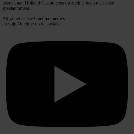
bezoek aan Holland Casino eens op zoek te gaan naar deze
speelautomaat.
Altijd het laatste Onetime nieuws
en volg
Onetime
op de socials!