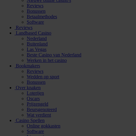
Nieuwe online casino's
Reviews
Bonussen
Betaalmethodes
Software
Reviews
Landbased Casino
Nederland
Buitenland
Las Vegas
Beste Casino van Nederland
Werken in het casino
Bookmakers
Reviews
Wedden op sport
Bonussen
Over knaken
Loterijen
Oscars
Prijzengeld
Beursgenoteerd
Wat verdient
Casino Spellen
Online gokkasten
Software