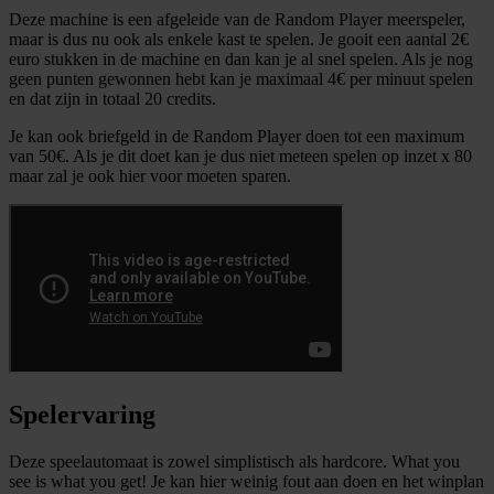
Deze machine is een afgeleide van de Random Player meerspeler,
maar is dus nu ook als enkele kast te spelen. Je gooit een aantal 2€
euro stukken in de machine en dan kan je al snel spelen. Als je nog
geen punten gewonnen hebt kan je maximaal 4€ per minuut spelen
en dat zijn in totaal 20 credits.
Je kan ook briefgeld in de Random Player doen tot een maximum
van 50€. Als je dit doet kan je dus niet meteen spelen op inzet x 80
maar zal je ook hier voor moeten sparen.
Spelervaring
Deze speelautomaat is zowel simplistisch als hardcore. What you
see is what you get! Je kan hier weinig fout aan doen en het winplan