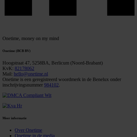
Onetime,
money on my mind
Onetime (BCB BV)
Hoogstraat 47, 5258BA, Berlicum (Noord-Brabant)
KvK:
82178062
Mail:
hello@onetime.nl
Onetime is een geregistreerd woordmerk in de Benelux onder
inschrijvingsnummer
984102
.
Meer informatie
Over Onetime
Onetime in de media