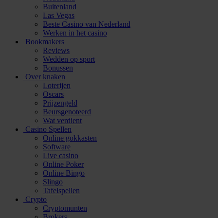
Buitenland
Las Vegas
Beste Casino van Nederland
Werken in het casino
Bookmakers
Reviews
Wedden op sport
Bonussen
Over knaken
Loterijen
Oscars
Prijzengeld
Beursgenoteerd
Wat verdient
Casino Spellen
Online gokkasten
Software
Live casino
Online Poker
Online Bingo
Slingo
Tafelspellen
Crypto
Cryptomunten
Brokers