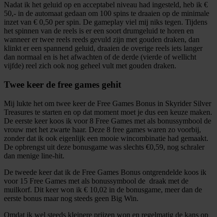
Nadat ik het geluid op en acceptabel niveau had ingesteld, heb ik €
partners kunnen deze gegevens combineren met andere
50,- in de automaat gedaan om 100 spins te draaien op de minimale
informatie die u aan ze heeft verstrekt of die ze hebben
inzet van € 0,50 per spin. De gameplay viel mij niks tegen. Tijdens
verzameld op basis van uw gebruik van hun services.
het spinnen van de reels is er een soort drumgeluid te horen en
wanneer er twee reels reeds gevuld zijn met gouden draken, dan
klinkt er een spannend geluid, draaien de overige reels iets langer
dan normaal en is het afwachten of de derde (vierde of wellicht
vijfde) reel zich ook nog geheel vult met gouden draken.
Twee keer de free games gehit
Mij lukte het om twee keer de Free Games Bonus in Skyrider Silver
Treasures te starten en op dat moment moet je dus een keuze maken.
De eerste keer koos ik voor 8 Free Games met als bonussymbool de
vrouw met het zwarte haar. Deze 8 free games waren zo voorbij,
zonder dat ik ook eigenlijk een mooie wincombinatie had gemaakt.
De opbrengst uit deze bonusgame was slechts €0,59, nog schraler
dan menige line-hit.
De tweede keer dat ik de Free Games Bonus ontgrendelde koos ik
voor 15 Free Games met als bonussymbool de draak met de
muilkorf. Dit keer won ik € 10,02 in de bonusgame, meer dan de
eerste bonus maar nog steeds geen Big Win.
Omdat ik wel steeds kleinere prijzen won en regelmatig de kans op