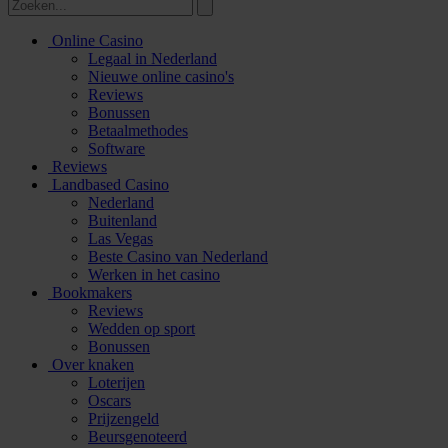
Online Casino
Legaal in Nederland
Nieuwe online casino's
Reviews
Bonussen
Betaalmethodes
Software
Reviews
Landbased Casino
Nederland
Buitenland
Las Vegas
Beste Casino van Nederland
Werken in het casino
Bookmakers
Reviews
Wedden op sport
Bonussen
Over knaken
Loterijen
Oscars
Prijzengeld
Beursgenoteerd