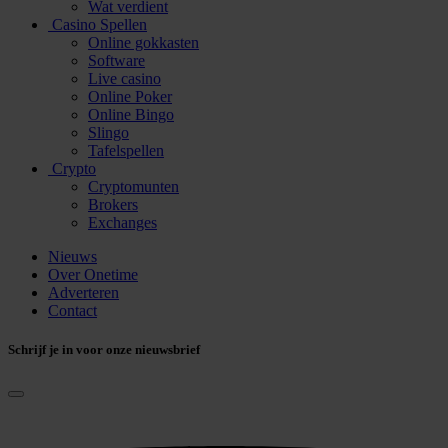
Wat verdient
Casino Spellen
Online gokkasten
Software
Live casino
Online Poker
Online Bingo
Slingo
Tafelspellen
Crypto
Cryptomunten
Brokers
Exchanges
Nieuws
Over Onetime
Adverteren
Contact
Schrijf je in voor onze nieuwsbrief