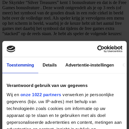
De Skyrider “Silver Treasures” kent 1 bonusfeature en dat is de Free
Games bonusfeature . Deze wordt ontgrendelt als je op 3 reels (of
meer) het symbool van de gouden draak in een rode cirkel in beeld
hebt over de volledige reel. Als speler krijg je vervolgens een menu
op het scherm in beeld, waarbij je de keuze hebt uit het aantal free
games met daarbij het symbool dat tijdens de free games extra
“stacked” op de reels staan. Je hebt als speler de volgende keuzes:
4 Free games met als stacked winsymbool het Skyriders-
winsymbool
12 Free games met als stacked winsymbool de vrouw met het
zwarte haar
15 Free games met als stacked winsymbool de rode draak met
Toestemming
Details
Advertentie-instellingen
Ov
gouden muilkorf
18 Free games met als stacked winsymbool de blauw/paarse
draak
Verantwoord gebruik van uw gegevens
– of het vakje waarbij het aantal free spins en winsymbool onbekend
Wij en
onze 1022 partners
verwerken je persoonlijke
is (mystery spins)
gegevens (bijv. uw IP-adres) met behulp van
Wanneer er 4 reels helemaal gevuld zijn bij het ontgrendelen van de
technologieën zoals cookies om informatie op uw
Free Games Bonusgame, dan worden de keuzes zoals hierboven
verdubbeld en bij 5 “gevulde” reels zelfs verviervoudigd. Tijdens de
apparaat op te slaan en te gebruiken met als doel
Free Games Bonusgame is er geen mogelijkheid om extra free
gepersonaliseerde advertenties en content, metingen aan
games te verdienen.
advertenties en content, inzicht in publiek en