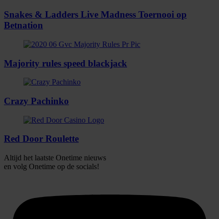
Snakes & Ladders Live Madness Toernooi op
Betnation
Majority rules speed blackjack
Crazy Pachinko
Red Door Roulette
Altijd het laatste Onetime nieuws
en volg
Onetime
op de socials!