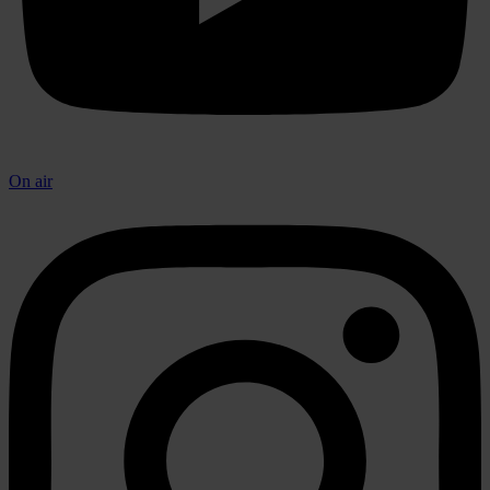
On air