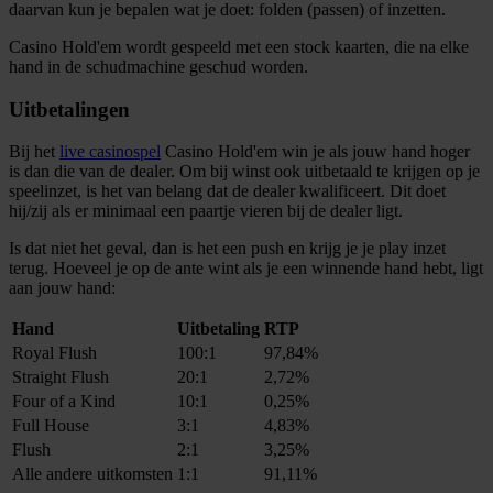
daarvan kun je bepalen wat je doet: folden (passen) of inzetten.
Casino Hold'em wordt gespeeld met een stock kaarten, die na elke
hand in de schudmachine geschud worden.
Uitbetalingen
Bij het
live casinospel
Casino Hold'em win je als jouw hand hoger
is dan die van de dealer. Om bij winst ook uitbetaald te krijgen op je
speelinzet, is het van belang dat de dealer kwalificeert. Dit doet
hij/zij als er minimaal een paartje vieren bij de dealer ligt.
Is dat niet het geval, dan is het een push en krijg je je play inzet
terug. Hoeveel je op de ante wint als je een winnende hand hebt, ligt
aan jouw hand:
Hand
Uitbetaling
RTP
Royal Flush
100:1
97,84%
Straight Flush
20:1
2,72%
Four of a Kind
10:1
0,25%
Full House
3:1
4,83%
Flush
2:1
3,25%
Alle andere uitkomsten
1:1
91,11%