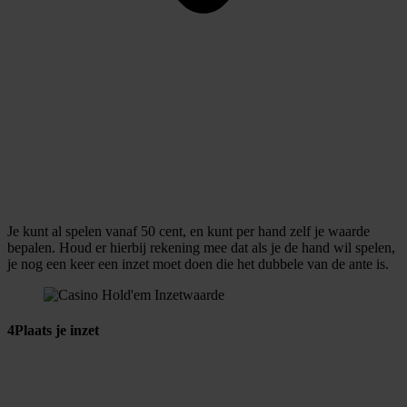
Je kunt al spelen vanaf 50 cent, en kunt per hand zelf je waarde
bepalen. Houd er hierbij rekening mee dat als je de hand wil spelen,
je nog een keer een inzet moet doen die het dubbele van de ante is.
4
Plaats je inzet