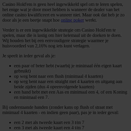
Casino Hold'em is geen heel ingewikkeld spel om te leren spelen,
het enige wat je door moet hebben is wanneer de dealer van het
online casino kwalificeert en wanneer niet. Maar ook dat heb je zo
door als je een beetje snapt hoe
online poker
werkt.
Verder is er een ingewikkelde strategie om Casino Hold'em te
spelen, maar die is lastig om hier helemaal uit de doeken te doen.
Wij houden het bij een eenvoudigere strategie waarmee je
huisvoordeel van 2,16% nog iets kunt verlagen.
Je speelt in ieder geval als je:
een paar of beter hebt (waarbij je minimaal één eigen kaart
gebruikt)
op weg bent naar een flush (minimaal 4 kaarten)
op weg bent naar een straight met 4 kaarten en uitgang aan
beide zijden (dus 4 opeenvolgende kaarten)
een hand hebt met een Aas en minimaal een 4, of een Koning
en minimaal een 7.
Bij onderstaande handen (zonder kans op flush of straat met
minimaal 4 kaarten - en indien geen paar), pas je in ieder geval:
een 2 met als tweede kaart een 3 t/m 7
een 3 met als tweede kaart een 4 t/m 7