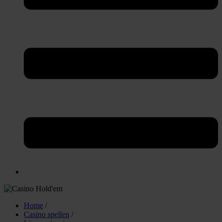
Home
/
Casino spellen
/