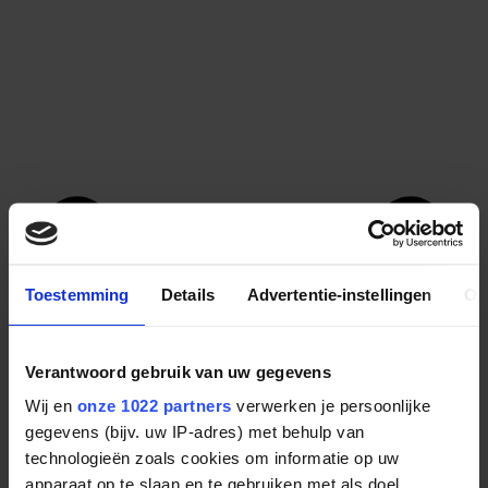
Toestemming
Details
Advertentie-instellingen
Ov
Verantwoord gebruik van uw gegevens
Wij en
onze 1022 partners
verwerken je persoonlijke
gegevens (bijv. uw IP-adres) met behulp van
technologieën zoals cookies om informatie op uw
apparaat op te slaan en te gebruiken met als doel