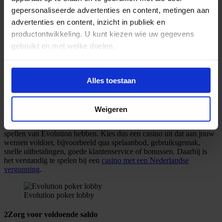
gepersonaliseerde advertenties en content, metingen aan
advertenties en content, inzicht in publiek en
productontwikkeling. U kunt kiezen wie uw gegevens
gebruikt en met welke doelen.
Als u het toestaat, willen we ook graag:
Alles toestaan
Informatie verzamelen over uw geografische
locatie, die tot een paar meter nauwkeurig kan zijn
Uw apparaat identificeren door het actief te
Weigeren
scannen op specifieke eigenschappen (fingerprinting)
Dit spel is niet bij praktisch elk online casino te spelen waar ze de
Lees meer over hoe uw persoonlijke gegevens worden
spellen van Evolution hebben. Kies dus een casino uit dat aan jouw
wensen voldoet, bijvoorbeeld qua spelaanbod, gebruiksgemak,
verwerkt en stel uw voorkeuren in het
detailgedeelte
in.
snelle uitbetalingen, goede klantenservice of bonussen. Daarbij is
U kunt uw toestemming op elk moment wijzigen of
het verstandig te spelen bij een
casino met een Nederlandse
intrekken in de Cookieverklaring.
vergunning
.
We gebruiken cookies om content en advertenties te
Evolution poker lobby
personaliseren, om functies voor social media te bieden
2
Zorg voor voldoende saldo
en om ons websiteverkeer te analyseren. Ook delen we