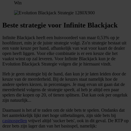
Win
Beste strategie voor Infinite Blackjack
Infinite Blackjack heeft een huisvoordeel van maar 0,53% op je
hoofdinzet, mits je de juiste strategie volgt. Zo'n strategie bestaat uit
een vaste keuze per hand, afhankelijk van wat voor kaart de dealer
open heeft liggen. Voor elke combinatie is er een keuze die het
vaakst winst op zal leveren. Voor Infinite Blackjack kun je de
Evolution Blackjack Strategie volgen die je hiernaast vindt.
Heb je geen strategie bij de hand, dan kun je je laten leiden door de
keuze van de meerderheid. Bij de keuzes staat namelijk hoe de
andere spelers kiezen, in percentages. Je mag ervan uit gaan dat de
meerderheid volgens de strategie speelt, al heb je altijd een paar
spelers die kopen op 20, of tienen splitsen. Dat kan ook per ongeluk
zijn natuurlijk...
Daarnaast is het af te raden om de side bets te spelen. Ondanks dat
het aantrekkelijk lijkt met hoge uitbetalingen, zijn side bets bij
casinospellen
vrijwel altijd 'sucker bets', ook in dit geval. De RTP op
deze bets zijn lager dan van het basisspel, namelijk: