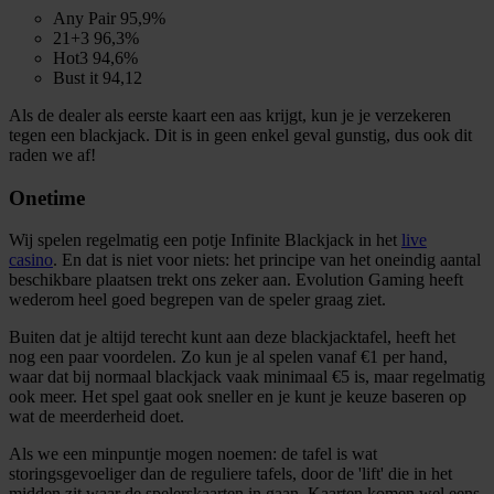
Any Pair 95,9%
21+3 96,3%
Hot3 94,6%
Bust it 94,12
Als de dealer als eerste kaart een aas krijgt, kun je je verzekeren
tegen een blackjack. Dit is in geen enkel geval gunstig, dus ook dit
raden we af!
Onetime
Wij spelen regelmatig een potje Infinite Blackjack in het
live
casino
. En dat is niet voor niets: het principe van het oneindig aantal
beschikbare plaatsen trekt ons zeker aan. Evolution Gaming heeft
wederom heel goed begrepen van de speler graag ziet.
Buiten dat je altijd terecht kunt aan deze blackjacktafel, heeft het
nog een paar voordelen. Zo kun je al spelen vanaf €1 per hand,
waar dat bij normaal blackjack vaak minimaal €5 is, maar regelmatig
ook meer. Het spel gaat ook sneller en je kunt je keuze baseren op
wat de meerderheid doet.
Als we een minpuntje mogen noemen: de tafel is wat
storingsgevoeliger dan de reguliere tafels, door de 'lift' die in het
midden zit waar de spelerskaarten in gaan. Kaarten komen wel eens