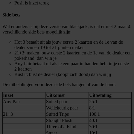
Push is inzet terug
Side bets
Wat er anders is bij deze versie van blackjack, is dat er niet 2 maar 4
verschillende side bets mogelijk zijn:
Hot 3 betaalt uit als jouw eerste 2 kaarten en de 1e van de
dealer samen 19 tot 21 punten maken
21+3; maken jouw eerste 2 kaarten en de 1e van de dealer een
pokerhand, dan win je
Any Pair betaalt uit als je een paar in handen hebt in je eerste
2 kaarten
Bust it; bust de dealer (koopt zich dood) dan win jij
De uitbetalingen voor deze side bets hangen af van de hand:
Inzet
Uitkomst
Uitbetaling
Any Pair
Suited paar
25:1
Wellekeurig paar
8:1
21+3
Suited Trips
100:1
Straight Flush
40:1
Three of a Kind
30:1
Straat
10:1