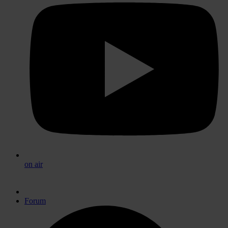
on air
Forum