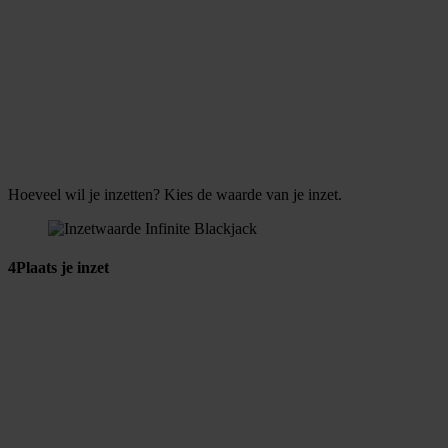
Hoeveel wil je inzetten? Kies de waarde van je inzet.
4
Plaats je inzet