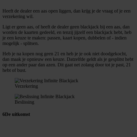
Heeft de dealer een aas open liggen, dan krijg je de vraag of je een
verzekering wil.
Ligt er geen aas, of heeft de dealer geen blackjack bij een aas, dan
worden de kaarten gedeeld, en tenzij jijzelf een blackjack hebt, heb
je een keuze te maken: passen, kaart kopen, dubbelen of - indien
mogelijk - splitsen.
Heb je na kopen nog geen 21 en heb je je ook niet doodgekocht,
dan maak je opnieuw een keuze. Datzelfde geldt als je gesplitst hebt
op een ander paar dan azen. Dit gaat net zolang door tot je past, 21
hebt of bust.
Verzekering
Beslissing
6
De uitkomst