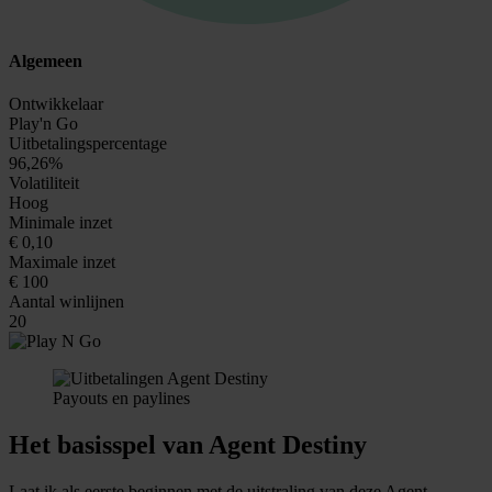
Algemeen
Ontwikkelaar
Play'n Go
Uitbetalingspercentage
96,26%
Volatiliteit
Hoog
Minimale inzet
€ 0,10
Maximale inzet
€ 100
Aantal winlijnen
20
Payouts en paylines
Het basisspel van Agent Destiny
Laat ik als eerste beginnen met de uitstraling van deze Agent