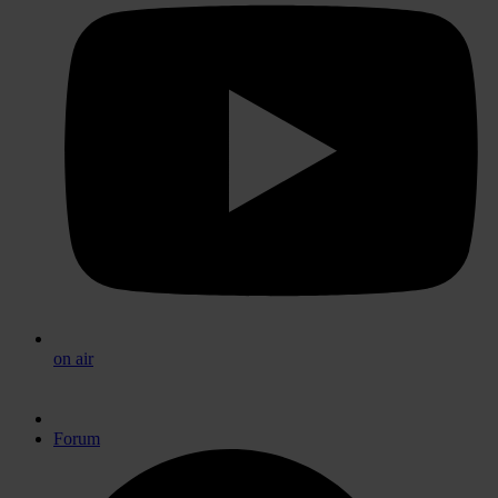
on air
Forum