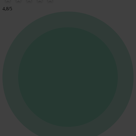
4,8
/
5