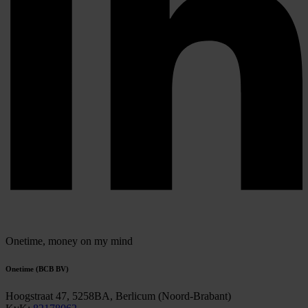
Onetime,
money on my mind
Onetime (BCB BV)
Hoogstraat 47, 5258BA, Berlicum (Noord-Brabant)