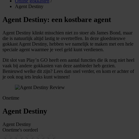
Online gokkasten
/
Agent Destiny
Agent Destiny: een kostbare agent
Agent Destiny klinkt misschien niet zo stoer als James Bond, maar
die is natuurlijk altijd lastig te overtreffen. In deze gloednieuwe
gokkast Agent Destiny, hebben we namelijk te maken met een hele
speciale agent waarmee je veel geld kunt verdienen.
Dit slot van Play’n GO heeft een aantal functies die ik nog niet heel
vaak bij andere gokkasten van deze aanbieder heb gezien.
Benieuwd welke dit zijn? Lees dan snel verder, en kom er achter of
je ook nog iets leuks kunt winnen!
Onetime
Agent Destiny
Agent Destiny
Onetime's oordeel