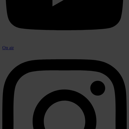
On air