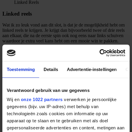
Linked Reels
Linked reels
Wat ik zo leuk vond aan dit slot, is dat je de mogelijkheid hebt om
linked reels te krijgen. Je krijgt dan bijvoorbeeld twee of drie reels
aan elkaar, die na de eerste spin ook nog eens naar links schuiven
waardoor je extra veel kans hebt om een mooie win te pakken.
Hieronder in het screenshot kun je zien hoe dat zich vormt op de
gokkast Agent Destiny. Vooral wanneer je de wild als megasymbool
weet te pakken, kun je echt grote winsten in je scherm zien!
Toestemming
Details
Advertentie-instellingen
Ov
Agent Destiny free spins trigger
Agent Destiny free spins
Verantwoord gebruik van uw gegevens
Wij en
onze 1022 partners
verwerken je persoonlijke
Zoals hierboven al benoemd heeft Agent Destiny ook een scatter
symbool, namelijk de countdown. Deze fungeren ook als wild, maar
gegevens (bijv. uw IP-adres) met behulp van
bij drie van deze symbolen heb je de bonusgame te pakken in de
technologieën zoals cookies om informatie op uw
vorm van free spins.
apparaat op te slaan en te gebruiken met als doel
Hieronder zie je dat ik naast de free spins, ook nog een bedrag win
gepersonaliseerde advertenties en content, metingen aan
omdat dit symbool als wild telt. Erg goede keuze van Play'n GO om