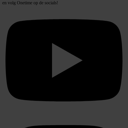
en volg
Onetime
op de socials!