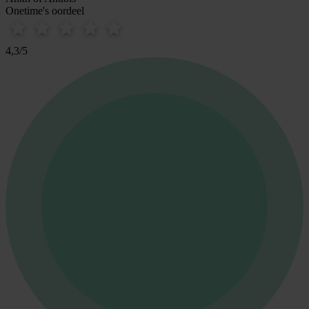
Onetime's oordeel
4,3
/
5