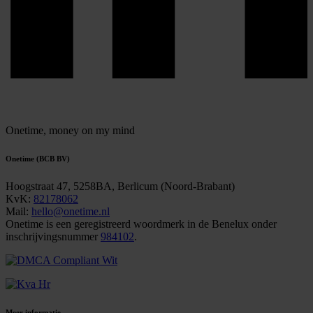
Onetime,
money on my mind
Onetime (BCB BV)
Hoogstraat 47, 5258BA, Berlicum (Noord-Brabant)
KvK:
82178062
Mail:
hello@onetime.nl
Onetime is een geregistreerd woordmerk in de Benelux onder
inschrijvingsnummer
984102
.
Meer informatie