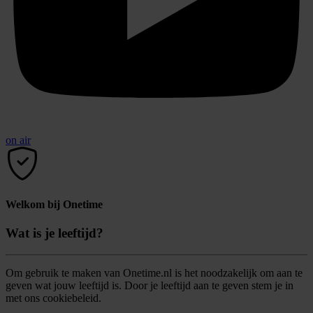
on air
Welkom bij Onetime
Wat is je leeftijd?
Om gebruik te maken van Onetime.nl is het noodzakelijk om aan te
geven wat jouw leeftijd is. Door je leeftijd aan te geven stem je in
met ons cookiebeleid.