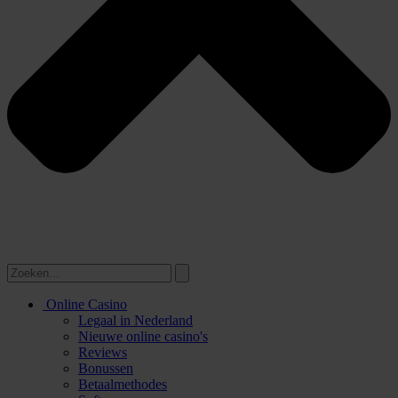
Online Casino
Legaal in Nederland
Nieuwe online casino's
Reviews
Bonussen
Betaalmethodes