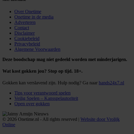
Over Onetime
Onetime in de media
Adverteren
Contact
Disclaimer
Cookiebeleid
Privacybeleid
Algemene Voorwaarden
Deze boodschap mag niet gedeeld worden met minderjarigen.
Wat kost gokken jou? Stop op tijd. 18+.
Gokken kan verslavend zijn. Hulp nodig? Ga naar
hands24x7.nl
Tips voor verantwoord spelen
Veilig Spelen – Kansspelautoriteit
Open over gokken
© 2026 Onetime.nl - All rights reserved |
Website door Vrolijk
Online