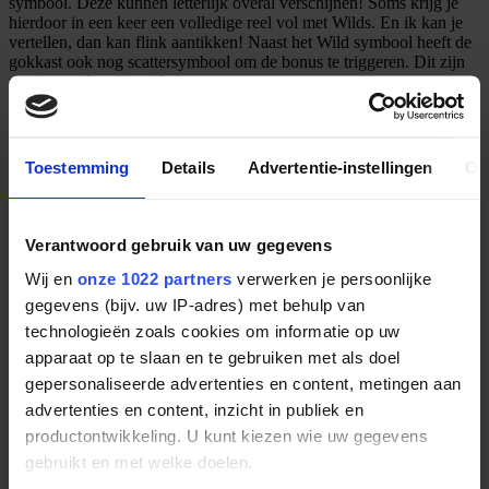
symbool. Deze kunnen letterlijk overal verschijnen! Soms krijg je
hierdoor in een keer een volledige reel vol met Wilds. En ik kan je
vertellen, dan kan flink aantikken! Naast het Wild symbool heeft de
gokkast ook nog scattersymbool om de bonus te triggeren. Dit zijn
mooie gouden piramides.
Freespins
Toestemming
Details
Advertentie-instellingen
Ov
Drie scatter symbolen
Ankh of Anubis bonusgame
Verantwoord gebruik van uw gegevens
Wij en
onze 1022 partners
verwerken je persoonlijke
Ik had de mazzel dat ik de Ankh of Anubis bonusgame al vrij snel
kreeg. Ik kreeg de drie scatter symbolen op reel 2,3 en 5 en toen
gegevens (bijv. uw IP-adres) met behulp van
ging het spektakel beginnen!
technologieën zoals cookies om informatie op uw
Deze gokkast geeft standaard tien gratis games en het is mogelijk
apparaat op te slaan en te gebruiken met als doel
om deze te retriggeren. Dat wil zeggen dat als je nog een keer drie
gepersonaliseerde advertenties en content, metingen aan
scatters krijgt, je weer tien gratis spins krijgt. Waar veel slots
advertenties en content, inzicht in publiek en
gewoon het standaard spel hebben, heeft de Ankh of Anubis
bonusgame een leuke extra. Als je tijdens de bonusgame vijf
productontwikkeling. U kunt kiezen wie uw gegevens
“sleutel” symbolen krijgt, dan vult een metertje. Als deze vol is bij
gebruikt en met welke doelen.
vijf, dan krijg je random wilds op je scherm.