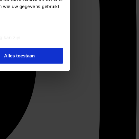
en wie uw gegevens gebruikt
g kan zijn
erprinting)
t
detailgedeelte
in. U kunt uw
Alles toestaan
 media te bieden en om ons
ze partners voor social
nformatie die u aan ze heeft