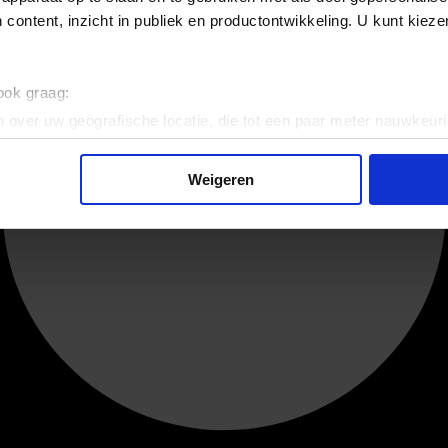
 content, inzicht in publiek en productontwikkeling. U kunt kiez
 ook graag:
 over uw geografische locatie, die tot een paar meter nauwkeuri
eren door het actief te scannen op specifieke eigenschappen (fing
onlijke gegevens worden verwerkt en stel uw voorkeuren in he
Weigeren
jzigen of intrekken in de Cookieverklaring.
ent en advertenties te personaliseren, om functies voor social
. Ook delen we informatie over uw gebruik van onze site met on
e. Deze partners kunnen deze gegevens combineren met andere i
erzameld op basis van uw gebruik van hun services.