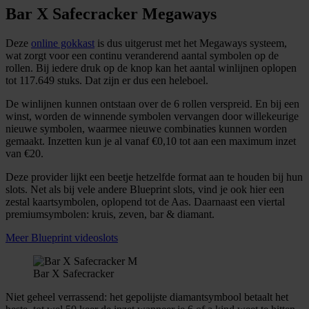
Bar X Safecracker Megaways
Deze
online gokkast
is dus uitgerust met het Megaways systeem,
wat zorgt voor een continu veranderend aantal symbolen op de
rollen. Bij iedere druk op de knop kan het aantal winlijnen oplopen
tot 117.649 stuks. Dat zijn er dus een heleboel.
De winlijnen kunnen ontstaan over de 6 rollen verspreid. En bij een
winst, worden de winnende symbolen vervangen door willekeurige
nieuwe symbolen, waarmee nieuwe combinaties kunnen worden
gemaakt. Inzetten kun je al vanaf €0,10 tot aan een maximum inzet
van €20.
Deze provider lijkt een beetje hetzelfde format aan te houden bij hun
slots. Net als bij vele andere Blueprint slots, vind je ook hier een
zestal kaartsymbolen, oplopend tot de Aas. Daarnaast een viertal
premiumsymbolen: kruis, zeven, bar & diamant.
Meer Blueprint videoslots
Bar X Safecracker
Niet geheel verrassend: het gepolijste diamantsymbool betaalt het