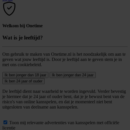
Welkom bij Onetime
Wat is je leeftijd?
Om gebruik te maken van Onetime.nl is het noodzakelijk om aan te
geven wat jouw leeftijd is. Door je leeftijd aan te geven stem je in
met ons cookiebeleid.
Ik ben jonger dan 18 jaar
Ik ben jonger dan 24 jaar
Ik ben 24 jaar of ouder
De leeftijd dient naar waarheid te worden ingevuld. Verder bevestig
je hiermee dat je 24 jaar of ouder bent, dat je je bewust bent van de
risico's van online kansspelen, en dat je momenteel niet bent
uitgesloten van deelname aan kansspelen.
Toon mij relevante advertenties van kansspelen met officiële
licentie