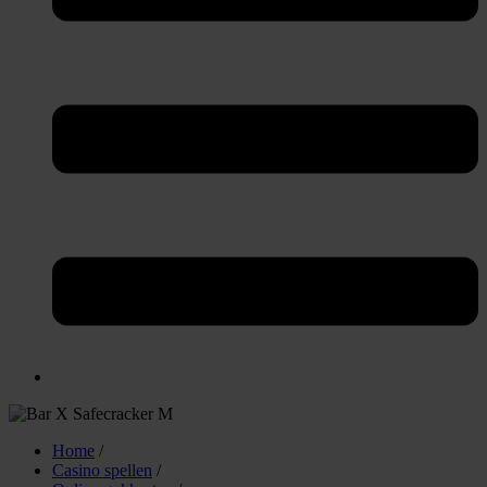
Home
/
Casino spellen
/