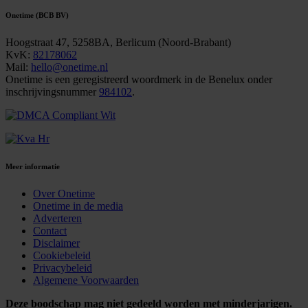
Onetime (BCB BV)
Hoogstraat 47, 5258BA, Berlicum (Noord-Brabant)
KvK:
82178062
Mail:
hello@onetime.nl
Onetime is een geregistreerd woordmerk in de Benelux onder
inschrijvingsnummer
984102
.
Meer informatie
Over Onetime
Onetime in de media
Adverteren
Contact
Disclaimer
Cookiebeleid
Privacybeleid
Algemene Voorwaarden
Deze boodschap mag niet gedeeld worden met minderjarigen.