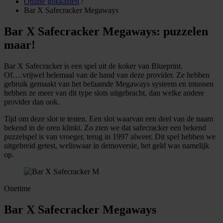
Online gokkasten
/
Bar X Safecracker Megaways
Bar X Safecracker Megaways: puzzelen
maar!
Bar X Safecracker is een spel uit de koker van Blueprint.
Of….vrijwel helemaal van de hand van deze provider. Ze hebben
gebruik gemaakt van het befaamde Megaways systeem en intussen
hebben ze meer van dit type slots uitgebracht, dan welke andere
provider dan ook.
Tijd om deze slot te testen. Een slot waarvan een deel van de naam
bekend in de oren klinkt. Zo zien we dat safecracker een bekend
puzzelspel is van vroeger, terug in 1997 alweer. Dit spel hebben we
uitgebreid getest, weliswaar in demoversie, het geld was namelijk
op.
Onetime
Bar X Safecracker Megaways