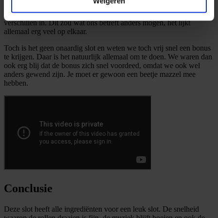
Weigeren
dat dit slot van Blueprint niet veel afwijkt van andere Blueprint slots
scannen op specifieke eigenschappen (fingerprinting)
die zijn uitgerust met het Megaways systeem. Er zitten maar kleine
verschillen in. Dit zou wat ons betreft anders mogen, het lijkt
Lees meer over hoe uw persoonlijke gegevens worden
allemaal erg veel op elkaar.
verwerkt en stel uw voorkeuren in het
detailgedeelte
in.
U kunt uw toestemming op elk moment wijzigen of
Toch is het geen onaardig slot en weten we toch vrij snel een bonus
te krijgen. Daar is het natuurlijk allemaal om te doen. We waren dan
intrekken in de Cookieverklaring.
ook erg blij dat de bonus zich snel voordeed, omdat we ook wel
anders gewend zijn. Je moet er gewoon een beetje mazzel mee
We gebruiken cookies om content en advertenties te
hebben.
personaliseren, om functies voor social media te bieden
en om ons websiteverkeer te analyseren. Ook delen we
informatie over uw gebruik van onze site met onze
partners voor social media, adverteren en analyse. Deze
partners kunnen deze gegevens combineren met andere
informatie die u aan ze heeft verstrekt of die ze hebben
verzameld op basis van uw gebruik van hun services.
Conclusie
Deze slot heeft alle ingrediënten voor een leuk slot. De snelheid
waarop de rollen draaien is fijn, de muziek blijft boeien en ook de