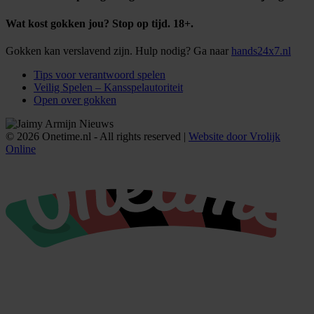
Wat kost gokken jou? Stop op tijd. 18+.
Gokken kan verslavend zijn. Hulp nodig? Ga naar
hands24x7.nl
Tips voor verantwoord spelen
Veilig Spelen – Kansspelautoriteit
Open over gokken
© 2026 Onetime.nl - All rights reserved |
Website door Vrolijk
Online