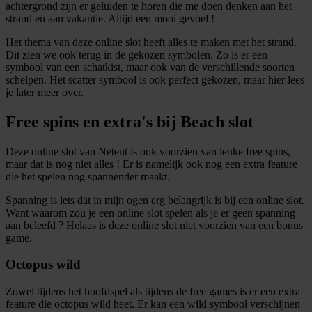
achtergrond zijn er geluiden te horen die me doen denken aan het
strand en aan vakantie. Altijd een mooi gevoel !
Het thema van deze online slot heeft alles te maken met het strand.
Dit zien we ook terug in de gekozen symbolen. Zo is er een
symbool van een schatkist, maar ook van de verschillende soorten
schelpen. Het scatter symbool is ook perfect gekozen, maar hier lees
je later meer over.
Free spins en extra's bij Beach slot
Deze online slot van Netent is ook voorzien van leuke free spins,
maar dat is nog niet alles ! Er is namelijk ook nog een extra feature
die het spelen nog spannender maakt.
Spanning is iets dat in mijn ogen erg belangrijk is bij een online slot.
Want waarom zou je een online slot spelen als je er geen spanning
aan beleefd ? Helaas is deze online slot niet voorzien van een bonus
game.
Octopus wild
Zowel tijdens het hoofdspel als tijdens de free games is er een extra
feature die octopus wild heet. Er kan een wild symbool verschijnen