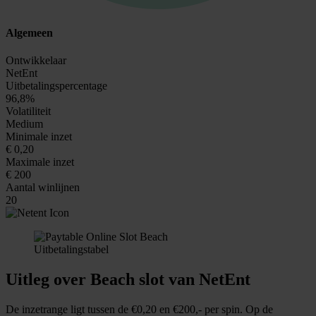
Algemeen
Ontwikkelaar
NetEnt
Uitbetalingspercentage
96,8%
Volatiliteit
Medium
Minimale inzet
€ 0,20
Maximale inzet
€ 200
Aantal winlijnen
20
Uitbetalingstabel
Uitleg over Beach slot van NetEnt
De inzetrange ligt tussen de €0,20 en €200,- per spin. Op de