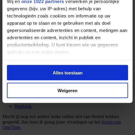
Wij en
onze 1022 partners
verwerken je persoonlijke
Mijn oordeel over de online slot Beach
gegevens (bijv. uw IP-adres) met behulp van
technologieën zoals cookies om informatie op uw
Beach is een online slot met een erg vrolijk thema. Ook is het wel
eens leuk dat een online slot geen gebruik maakt van de standaard
apparaat op te slaan en te gebruiken met als doel
rollen.
gepersonaliseerde advertenties en content, metingen aan
advertenties en content, inzicht in publiek en
Bij Beach wordt er gebruik gemaakt van de golven om de symbolen
in het beeld te krijgen. Erg leuk bedacht en het past ook nog eens
productontwikkeling. U kunt kiezen wie uw gegevens
perfect bij het thema van deze online slot.
gebruikt en met welke doelen.
De octopus wild feature is ook een leuke extra tijdens het spelen.
Eigenlijk ontbreekt er alleen nog een leuk intro filmpje bij deze
Als u het toestaat, willen we ook graag:
online slot. Met de achtergrondgeluiden zit het verder ook prima in
Alles toestaan
Informatie verzamelen over uw geografische
orde.
locatie, die tot een paar meter nauwkeurig kan zijn
Enkele andere top online slots van Netent.
Uw apparaat identificeren door het actief te
Weigeren
Eggomatic
scannen op specifieke eigenschappen (fingerprinting)
South Park
Lees meer over hoe uw persoonlijke gegevens worden
Warlords
verwerkt en stel uw voorkeuren in het
detailgedeelte
in.
Mocht jij nog een andere leuke online slot van Netent hebben
U kunt uw toestemming op elk moment wijzigen of
gespeeld, dan hoor ik graag jouw ervaringen op het
forum van
intrekken in de Cookieverklaring.
OneTime
.