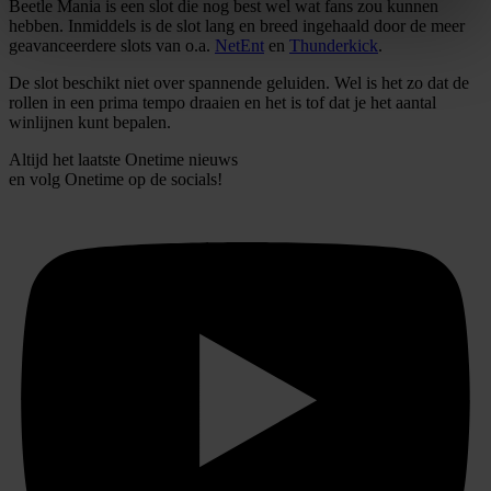
Lees meer over hoe uw persoonlijke gegevens worden
Beetle Mania is een slot die nog best wel wat fans zou kunnen
hebben. Inmiddels is de slot lang en breed ingehaald door de meer
verwerkt en stel uw voorkeuren in het
detailgedeelte
in.
geavanceerdere slots van o.a.
NetEnt
en
Thunderkick
.
U kunt uw toestemming op elk moment wijzigen of
intrekken in de Cookieverklaring.
De slot beschikt niet over spannende geluiden. Wel is het zo dat de
rollen in een prima tempo draaien en het is tof dat je het aantal
winlijnen kunt bepalen.
We gebruiken cookies om content en advertenties te
Altijd het laatste Onetime nieuws
personaliseren, om functies voor social media te bieden
en volg
Onetime
op de socials!
en om ons websiteverkeer te analyseren. Ook delen we
informatie over uw gebruik van onze site met onze
partners voor social media, adverteren en analyse. Deze
partners kunnen deze gegevens combineren met andere
informatie die u aan ze heeft verstrekt of die ze hebben
verzameld op basis van uw gebruik van hun services.