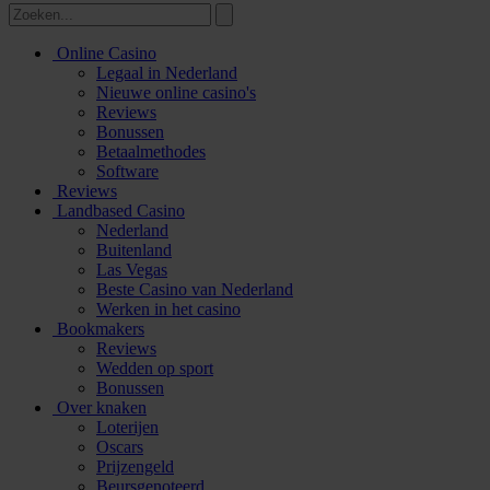
Online Casino
Legaal in Nederland
Nieuwe online casino's
Reviews
Bonussen
Betaalmethodes
Software
Reviews
Landbased Casino
Nederland
Buitenland
Las Vegas
Beste Casino van Nederland
Werken in het casino
Bookmakers
Reviews
Wedden op sport
Bonussen
Over knaken
Loterijen
Oscars
Prijzengeld
Beursgenoteerd