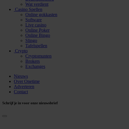
Wat verdient
Casino Spellen
Online gokkasten
Software
Live casino
Online Poker
Online Bingo
Slingo
Tafelspellen
Crypto
Cryptomunten
Brokers
Exchanges
Nieuws
Over Onetime
Adverteren
Contact
Schrijf je in voor onze nieuwsbrief