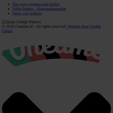
Tips voor verantwoord spelen
Veilig Spelen – Kansspelautoriteit
Open over gokken
© 2026 Onetime.nl - All rights reserved |
Website door Vrolijk
Online