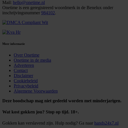
Mail:
hello@onetime.nl
Onetime is een geregistreerd woordmerk in de Benelux onder
inschrijvingsnummer
984102
.
Meer informatie
Over Onetime
Onetime in de media
Adverteren
Contact
Disclaimer
Cookiebeleid
Privacybeleid
Algemene Voorwaarden
Deze boodschap mag niet gedeeld worden met minderjarigen.
Wat kost gokken jou? Stop op tijd. 18+.
Gokken kan verslavend zijn. Hulp nodig? Ga naar
hands24x7.nl