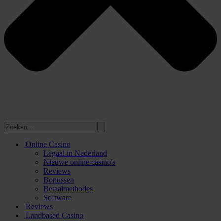
Online Casino
Legaal in Nederland
Nieuwe online casino's
Reviews
Bonussen
Betaalmethodes
Software
Reviews
Landbased Casino