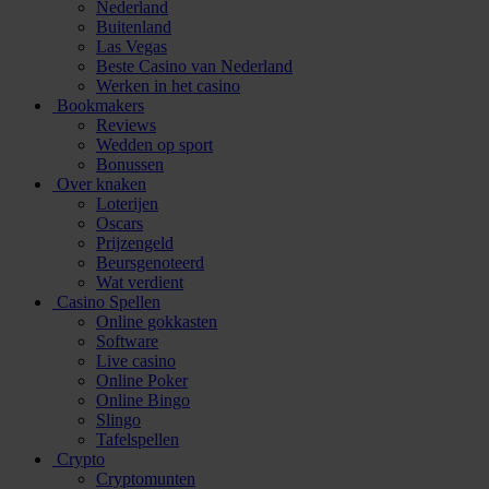
Nederland
Buitenland
Las Vegas
Beste Casino van Nederland
Werken in het casino
Bookmakers
Reviews
Wedden op sport
Bonussen
Over knaken
Loterijen
Oscars
Prijzengeld
Beursgenoteerd
Wat verdient
Casino Spellen
Online gokkasten
Software
Live casino
Online Poker
Online Bingo
Slingo
Tafelspellen
Crypto
Cryptomunten