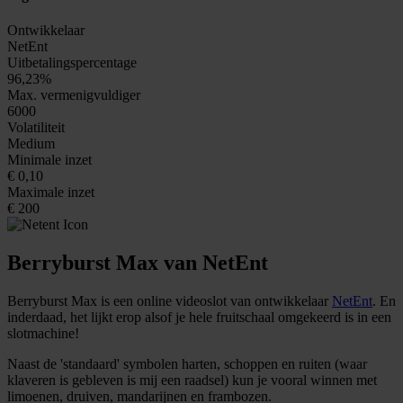
Ontwikkelaar
NetEnt
Uitbetalingspercentage
96,23%
Max. vermenigvuldiger
6000
Volatiliteit
Medium
Minimale inzet
€ 0,10
Maximale inzet
€ 200
Berryburst Max van NetEnt
Berryburst Max is een online videoslot van ontwikkelaar
NetEnt
. En
inderdaad, het lijkt erop alsof je hele fruitschaal omgekeerd is in een
slotmachine!
Naast de 'standaard' symbolen harten, schoppen en ruiten (waar
klaveren is gebleven is mij een raadsel) kun je vooral winnen met
limoenen, druiven, mandarijnen en frambozen.