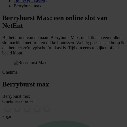
Online gokkasten
/
Berryburst max
Berryburst Max: een online slot van
NetEnt
Bij het horen van de naam Berryburst Max, denk ik aan een online
slotmachine met fruit én dikke bonussen. Weinig poespas, al hoop ik
dat het niet zo'n typische fruitkast is. Tijd om eens te kijken of dat
beeld klopt.
Onetime
Berryburst max
Berryburst max
Onetime's oordeel
2,5
/
5