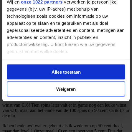
Wij en
onze 1022 partners
verwerken je persoonlijke
Al vrij snel valt de eerste Expanding Wild, tijdens de re-spin
gegevens (bijv. uw IP-adres) met behulp van
gevolgd door een tweede, dus een extra re-spin. Dit levert me €3,60
technologieën zoals cookies om informatie op uw
op. Aan het einde van de 100 spins sta ik een paar euro in de min,
niet dramatisch.
apparaat op te slaan en te gebruiken met als doel
gepersonaliseerde advertenties en content, metingen aan
advertenties en content, inzicht in publiek en
Mijn hoogste winst ingame is 20x de inzet
productontwikkeling. U kunt kiezen wie uw gegevens
Ik doe nog eenzelfde rondje, 100 spins op 10 cent. Ook nu krijg ik
gebruikt en met welke doelen.
weer een leuke Expanding Wilds met een extra tijdens de re-spin,
wat in het totaal €2,90 oplevert. Ook valt er in het spel nu wat meer,
waardoor ik quite speel. Maar (nagenoeg) quite is niet waar ik het
Als u het toestaat, willen we ook graag:
voor doe.
Alles toestaan
Informatie verzamelen over uw geografische
Ik besluit de inzet te verhogen naar 50 cent (level 5, 50x 1 cent
locatie, die tot een paar meter nauwkeurig kan zijn
inzet). Na 25 keer spinnen valt er wéér een Expanding Wild met nog
Uw apparaat identificeren door het actief te
Weigeren
één op de re-spin, een totale winst van €11,75!
scannen op specifieke eigenschappen (fingerprinting)
En na 65 keer draaien doet de kast het nog een keer, dit keer met een
Lees meer over hoe uw persoonlijke gegevens worden
winst van €16! Tien spins later valt er in game nog een leuke winst
verwerkt en stel uw voorkeuren in het
detailgedeelte
in.
van €10, maar aan het einde van de 100 spins op 50 cent sta ik €7 in
de min.
U kunt uw toestemming op elk moment wijzigen of
intrekken in de Cookieverklaring.
Ik ben benieuwd wat er gebeurt als ik wederom op 50 cent draai,
maar dan level 1 (inzet maal 10) en een inzet van 5 cent. Dus dat