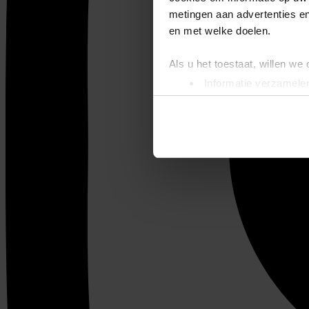
metingen aan advertenties en
en met welke doelen.
Als u het toestaat, willen we
Informatie verzamelen
Uw apparaat identific
Lees meer over hoe uw perso
toestemming op elk moment wi
We gebruiken cookies om cont
websiteverkeer te analyseren
media, adverteren en analys
verstrekt of die ze hebben v