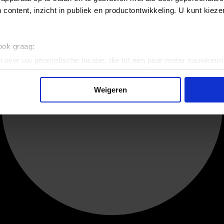
 content, inzicht in publiek en productontwikkeling. U kunt kiez
 ook graag:
 over uw geografische locatie, die tot een paar meter nauwkeuri
eren door het actief te scannen op specifieke eigenschappen (fing
onlijke gegevens worden verwerkt en stel uw voorkeuren in he
Weigeren
jzigen of intrekken in de Cookieverklaring.
ent en advertenties te personaliseren, om functies voor social
. Ook delen we informatie over uw gebruik van onze site met on
e. Deze partners kunnen deze gegevens combineren met andere i
erzameld op basis van uw gebruik van hun services.