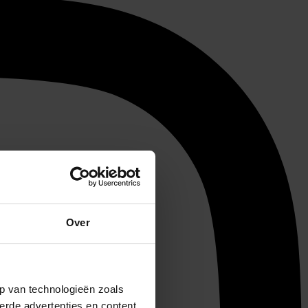
Over
p van technologieën zoals
erde advertenties en content,