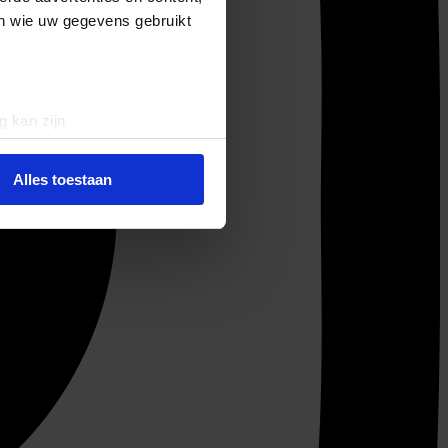
en wie uw gegevens gebruikt
g kan zijn
erprinting)
t
detailgedeelte
in. U kunt uw
Alles toestaan
 media te bieden en om ons
ze partners voor social
nformatie die u aan ze heeft