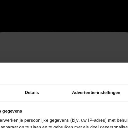
Details
Advertentie-instellingen
w gegevens
erwerken je persoonlijke gegevens (bijv. uw IP-adres) met behul
apparaat op te slaan en te gebruiken met als doel gepersonalise