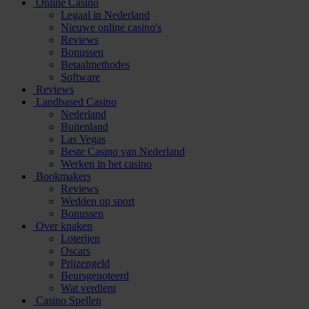
Online Casino
Legaal in Nederland
Nieuwe online casino's
Reviews
Bonussen
Betaalmethodes
Software
Reviews
Landbased Casino
Nederland
Buitenland
Las Vegas
Beste Casino van Nederland
Werken in het casino
Bookmakers
Reviews
Wedden op sport
Bonussen
Over knaken
Loterijen
Oscars
Prijzengeld
Beursgenoteerd
Wat verdient
Casino Spellen