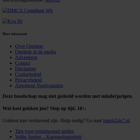
Meer informatie
Over Onetime
Onetime in de media
Adverteren
Contact
Disclaimer
Cookiebeleid
Privacybeleid
Algemene Voorwaarden
Deze boodschap mag niet gedeeld worden met minderjarigen.
Wat kost gokken jou? Stop op tijd. 18+.
Gokken kan verslavend zijn. Hulp nodig? Ga naar
hands24x7.nl
Tips voor verantwoord spelen
Veilig Spelen – Kansspelautoriteit