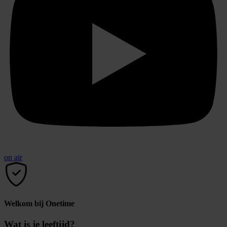
on air
Welkom bij Onetime
Wat is je leeftijd?