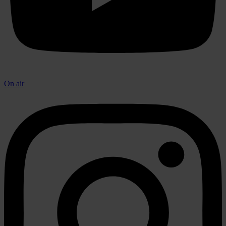
On air