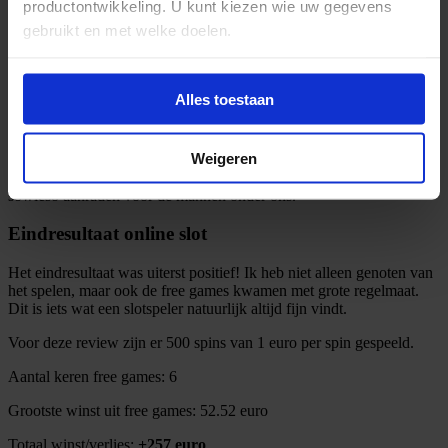
gebeuren :).
productontwikkeling. U kunt kiezen wie uw gegevens
gebruikt en met welke doelen.
Mijn kijk op de online slot Bikini Party
Als u het toestaat, willen we ook graag:
Ik had in eerste instantie het idee dat dit een online slot was voor
Alles toestaan
Informatie verzamelen over uw geografische
vrouwen. Gelukkig kwam ik er snel achter dat ik zelf ook kon
genieten van de symbolen van de mooie vrouwen :).
locatie, die tot een paar meter nauwkeurig kan zijn
Uw apparaat identificeren door het actief te
Weigeren
De 243 winlijnen zorgen voor de nodige spanning. Ook de free
games zijn dik in orde, dus de online slot Bikini Party kan ik
scannen op specifieke eigenschappen (fingerprinting)
sowieso aanraden voor de mannen onder ons.
Lees meer over hoe uw persoonlijke gegevens worden
verwerkt en stel uw voorkeuren in het
detailgedeelte
in.
Eindresultaat online slot
U kunt uw toestemming op elk moment wijzigen of
Het eindresultaat was uiterst positief! Ik heb niet alleen genoten van
intrekken in de Cookieverklaring.
het spelen, maar ook de free games kwamen met grote regelmaat.
Dit is iets wat een slotspeler natuurlijk altijd fijn vindt.
We gebruiken cookies om content en advertenties te
Voor deze review zijn er 500 spins van 1 euro per spin gespeeld.
personaliseren, om functies voor social media te bieden
en om ons websiteverkeer te analyseren. Ook delen we
Aantal keren free games: 6
informatie over uw gebruik van onze site met onze
Grootste winst uit free games: 52.52 euro
partners voor social media, adverteren en analyse. Deze
Totaal winst/verlies:
+257 euro
partners kunnen deze gegevens combineren met andere