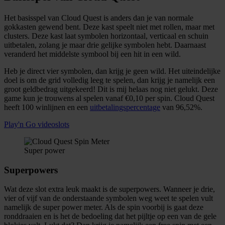
Het basisspel van Cloud Quest is anders dan je van normale
gokkasten gewend bent. Deze kast speelt niet met rollen, maar met
clusters. Deze kast laat symbolen horizontaal, verticaal en schuin
uitbetalen, zolang je maar drie gelijke symbolen hebt. Daarnaast
veranderd het middelste symbool bij een hit in een wild.
Heb je direct vier symbolen, dan krijg je geen wild. Het uiteindelijke
doel is om de grid volledig leeg te spelen, dan krijg je namelijk een
groot geldbedrag uitgekeerd! Dit is mij helaas nog niet gelukt. Deze
game kun je trouwens al spelen vanaf €0,10 per spin. Cloud Quest
heeft 100 winlijnen en een
uitbetalingspercentage
van 96,52%.
Play'n Go videoslots
Super power
Superpowers
Wat deze slot extra leuk maakt is de superpowers. Wanneer je drie,
vier of vijf van de onderstaande symbolen weg weet te spelen vult
namelijk de super power meter. Als de spin voorbij is gaat deze
ronddraaien en is het de bedoeling dat het pijltje op een van de gele