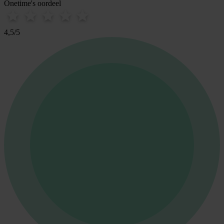
Onetime's oordeel
4,5
/
5