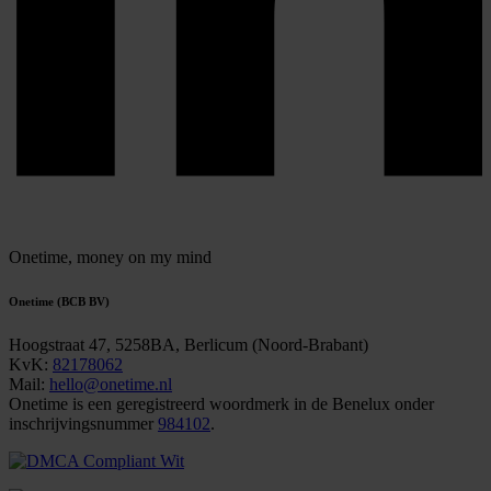
Onetime,
money on my mind
Onetime (BCB BV)
Hoogstraat 47, 5258BA, Berlicum (Noord-Brabant)
KvK:
82178062
Mail:
hello@onetime.nl
Onetime is een geregistreerd woordmerk in de Benelux onder
inschrijvingsnummer
984102
.