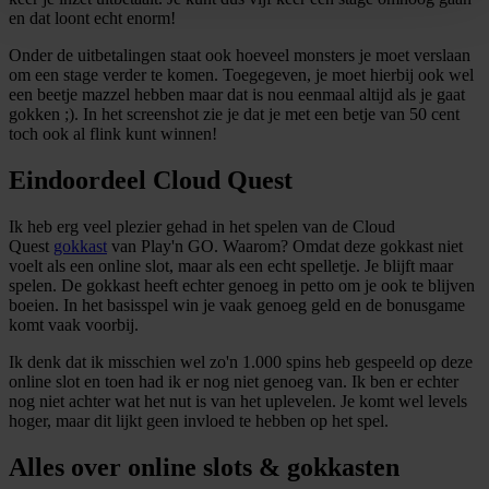
en dat loont echt enorm!
intrekken in de Cookieverklaring.
Onder de uitbetalingen staat ook hoeveel monsters je moet verslaan
om een stage verder te komen. Toegegeven, je moet hierbij ook wel
We gebruiken cookies om content en advertenties te
een beetje mazzel hebben maar dat is nou eenmaal altijd als je gaat
personaliseren, om functies voor social media te bieden
gokken ;). In het screenshot zie je dat je met een betje van 50 cent
en om ons websiteverkeer te analyseren. Ook delen we
toch ook al flink kunt winnen!
informatie over uw gebruik van onze site met onze
Eindoordeel Cloud Quest
partners voor social media, adverteren en analyse. Deze
partners kunnen deze gegevens combineren met andere
Ik heb erg veel plezier gehad in het spelen van de Cloud
informatie die u aan ze heeft verstrekt of die ze hebben
Quest
gokkast
van Play'n GO. Waarom? Omdat deze gokkast niet
verzameld op basis van uw gebruik van hun services.
voelt als een online slot, maar als een echt spelletje. Je blijft maar
spelen. De gokkast heeft echter genoeg in petto om je ook te blijven
boeien. In het basisspel win je vaak genoeg geld en de bonusgame
komt vaak voorbij.
Ik denk dat ik misschien wel zo'n 1.000 spins heb gespeeld op deze
online slot en toen had ik er nog niet genoeg van. Ik ben er echter
nog niet achter wat het nut is van het uplevelen. Je komt wel levels
hoger, maar dit lijkt geen invloed te hebben op het spel.
Alles over online slots & gokkasten