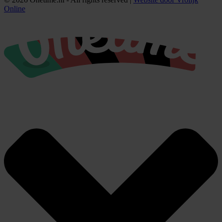
Online