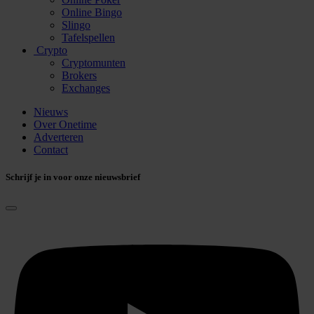
Online Bingo
Slingo
Tafelspellen
Crypto
Cryptomunten
Brokers
Exchanges
Nieuws
Over Onetime
Adverteren
Contact
Schrijf je in voor onze nieuwsbrief