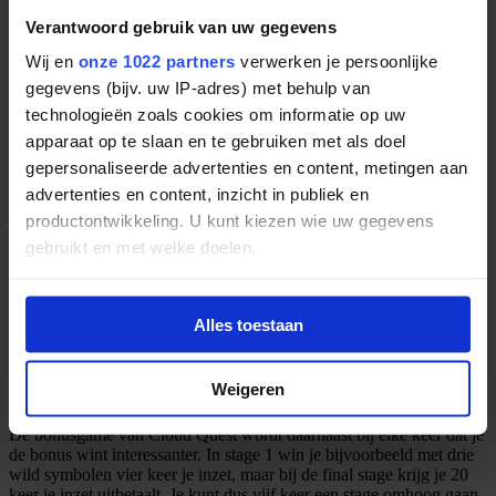
een spelletje. Het doel is om drie dezelfde symbolen te krijgen en
Verantwoord gebruik van uw gegevens
daarmee met je held het monster aan te vallen. Zoals je hieronder
ziet kreeg ik drie keer bar, wat €1,50 oplevert.
Wij en
onze 1022 partners
verwerken je persoonlijke
gegevens (bijv. uw IP-adres) met behulp van
In stage drie heeft het monster vier levenspunten en hij verliest er
technologieën zoals cookies om informatie op uw
elke keer eentje als je een winnende combinatie hebt. Krijg je drie
gemarkeerde symbolen? Dan versla je het monster direct. Elke keer
apparaat op te slaan en te gebruiken met als doel
als je een monster verslaat krijg je drie extra bonusspins.
gepersonaliseerde advertenties en content, metingen aan
advertenties en content, inzicht in publiek en
Een andere mooie toevoeging is het zogeheten
nudgen
. Soms krijg
je bij twee dezelfde symbolen het derde symbool erbij omdat de reel
productontwikkeling. U kunt kiezen wie uw gegevens
nog een plekje omhoog of omlaag schiet.
gebruikt en met welke doelen.
Bonusrondes
Als u het toestaat, willen we ook graag:
Alles toestaan
Informatie verzamelen over uw geografische
Bonusspins
locatie, die tot een paar meter nauwkeurig kan zijn
Uw apparaat identificeren door het actief te
Weigeren
Bonus round stages
scannen op specifieke eigenschappen (fingerprinting)
De bonusgame van Cloud Quest wordt daarnaast bij elke keer dat je
Lees meer over hoe uw persoonlijke gegevens worden
de bonus wint interessanter. In stage 1 win je bijvoorbeeld met drie
verwerkt en stel uw voorkeuren in het
detailgedeelte
in.
wild symbolen vier keer je inzet, maar bij de final stage krijg je 20
keer je inzet uitbetaalt. Je kunt dus vijf keer een stage omhoog gaan
U kunt uw toestemming op elk moment wijzigen of