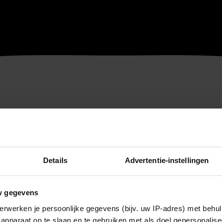
Details
Advertentie-instellingen
w gegevens
erwerken je persoonlijke gegevens (bijv. uw IP-adres) met behul
apparaat op te slaan en te gebruiken met als doel gepersonalise