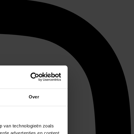
Over
p van technologieën zoals
erde advertenties en content,