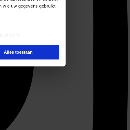
en wie uw gegevens gebruikt
g kan zijn
erprinting)
t
detailgedeelte
in. U kunt uw
Alles toestaan
 media te bieden en om ons
ze partners voor social
nformatie die u aan ze heeft