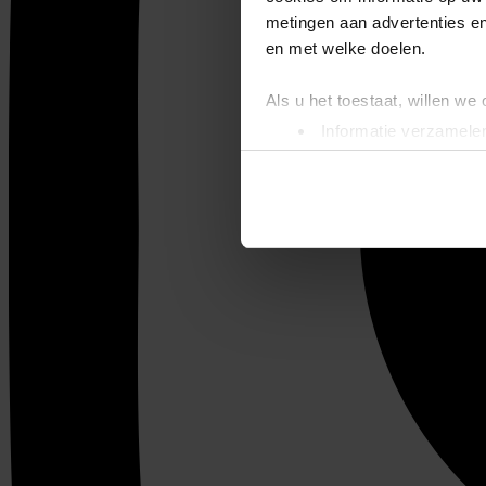
metingen aan advertenties en
en met welke doelen.
Als u het toestaat, willen we
Informatie verzamelen
Uw apparaat identific
Lees meer over hoe uw perso
toestemming op elk moment wi
We gebruiken cookies om cont
websiteverkeer te analyseren
media, adverteren en analys
verstrekt of die ze hebben v