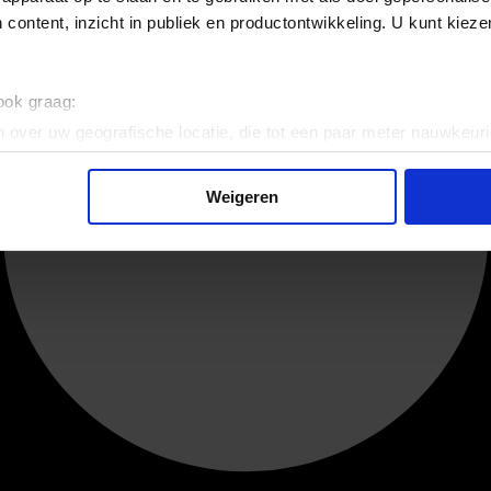
 content, inzicht in publiek en productontwikkeling. U kunt kiez
 ook graag:
 over uw geografische locatie, die tot een paar meter nauwkeuri
eren door het actief te scannen op specifieke eigenschappen (fing
onlijke gegevens worden verwerkt en stel uw voorkeuren in he
Weigeren
jzigen of intrekken in de Cookieverklaring.
ent en advertenties te personaliseren, om functies voor social
. Ook delen we informatie over uw gebruik van onze site met on
e. Deze partners kunnen deze gegevens combineren met andere i
erzameld op basis van uw gebruik van hun services.