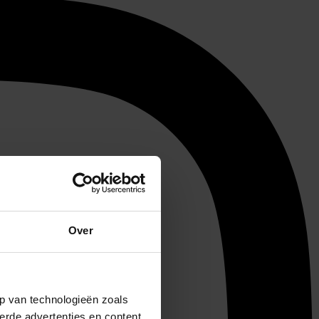
Over
p van technologieën zoals
erde advertenties en content,