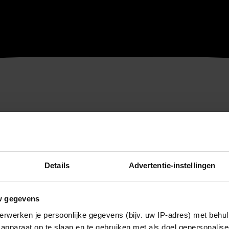
Details
Advertentie-instellingen
w gegevens
erwerken je persoonlijke gegevens (bijv. uw IP-adres) met behul
apparaat op te slaan en te gebruiken met als doel gepersonalise