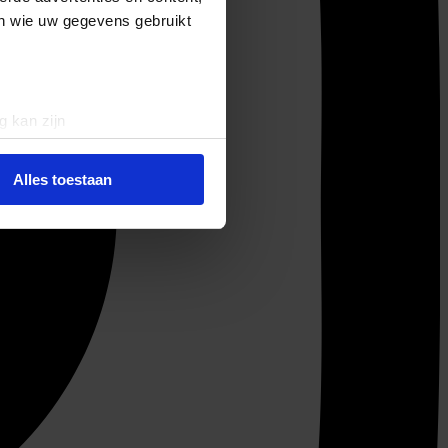
en wie uw gegevens gebruikt
g kan zijn
erprinting)
t
detailgedeelte
in. U kunt uw
Alles toestaan
 media te bieden en om ons
ze partners voor social
nformatie die u aan ze heeft