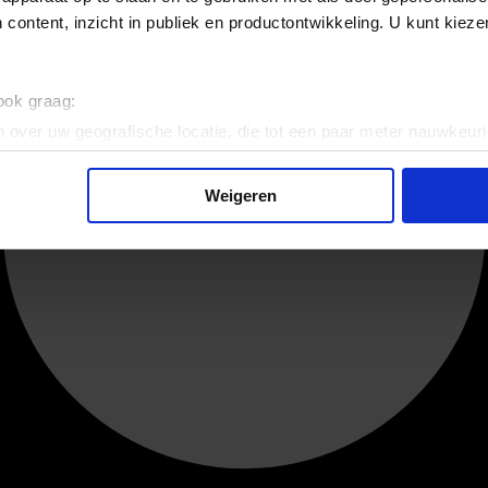
 content, inzicht in publiek en productontwikkeling. U kunt kiez
 ook graag:
 over uw geografische locatie, die tot een paar meter nauwkeuri
eren door het actief te scannen op specifieke eigenschappen (fing
onlijke gegevens worden verwerkt en stel uw voorkeuren in he
Weigeren
jzigen of intrekken in de Cookieverklaring.
ent en advertenties te personaliseren, om functies voor social
. Ook delen we informatie over uw gebruik van onze site met on
e. Deze partners kunnen deze gegevens combineren met andere i
erzameld op basis van uw gebruik van hun services.