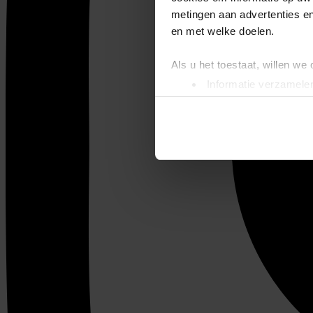
metingen aan advertenties en
en met welke doelen.
Als u het toestaat, willen we
Informatie verzamelen
Uw apparaat identific
Lees meer over hoe uw perso
toestemming op elk moment wi
We gebruiken cookies om cont
websiteverkeer te analyseren
media, adverteren en analys
verstrekt of die ze hebben v