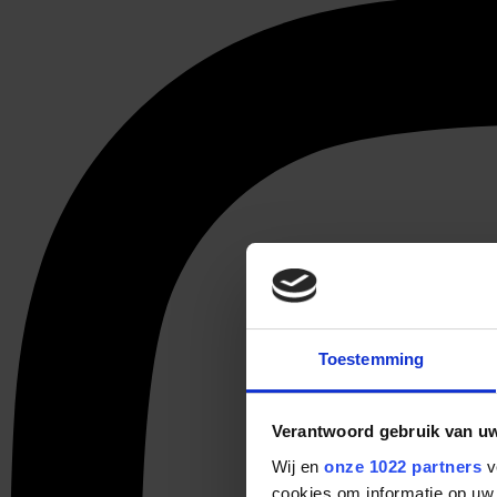
Toestemming
Verantwoord gebruik van u
Wij en
onze 1022 partners
v
cookies om informatie op uw 