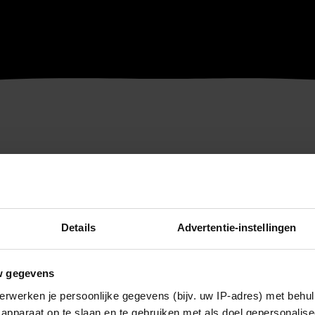
Details
Advertentie-instellingen
w gegevens
erwerken je persoonlijke gegevens (bijv. uw IP-adres) met behul
apparaat op te slaan en te gebruiken met als doel gepersonalise