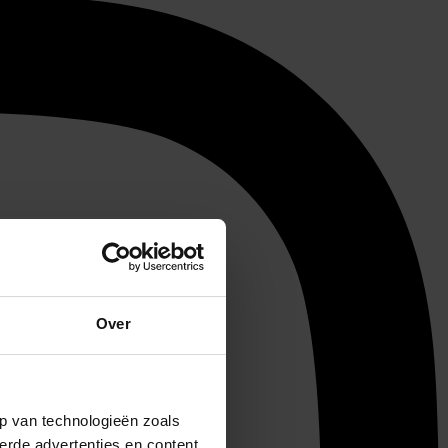
Over
p van technologieën zoals
erde advertenties en content,