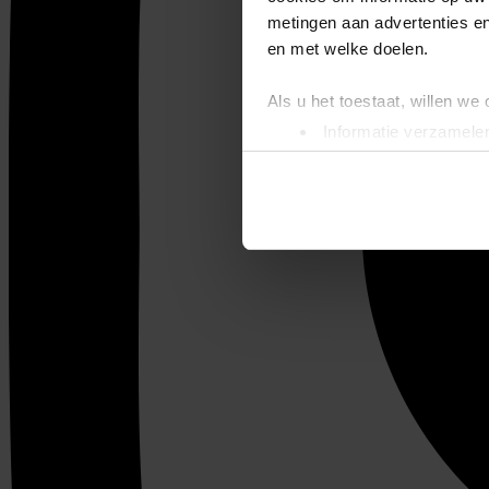
metingen aan advertenties en
en met welke doelen.
Als u het toestaat, willen we
Informatie verzamelen
Uw apparaat identific
Lees meer over hoe uw perso
toestemming op elk moment wi
We gebruiken cookies om cont
websiteverkeer te analyseren
media, adverteren en analys
verstrekt of die ze hebben v