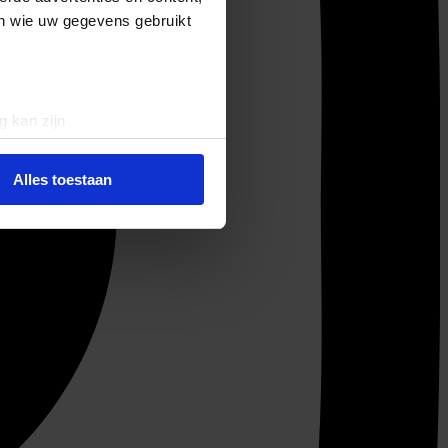
en wie uw gegevens gebruikt
g kan zijn
erprinting)
t
detailgedeelte
in. U kunt uw
Alles toestaan
 media te bieden en om ons
ze partners voor social
nformatie die u aan ze heeft