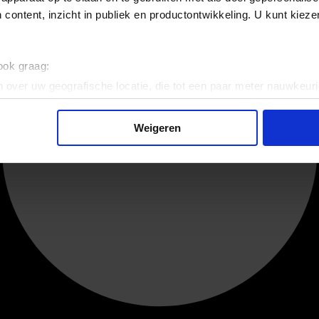
 content, inzicht in publiek en productontwikkeling. U kunt kiez
 ook graag:
 over uw geografische locatie, die tot een paar meter nauwkeuri
eren door het actief te scannen op specifieke eigenschappen (fing
onlijke gegevens worden verwerkt en stel uw voorkeuren in he
Weigeren
jzigen of intrekken in de Cookieverklaring.
ent en advertenties te personaliseren, om functies voor social
. Ook delen we informatie over uw gebruik van onze site met on
e. Deze partners kunnen deze gegevens combineren met andere i
erzameld op basis van uw gebruik van hun services.