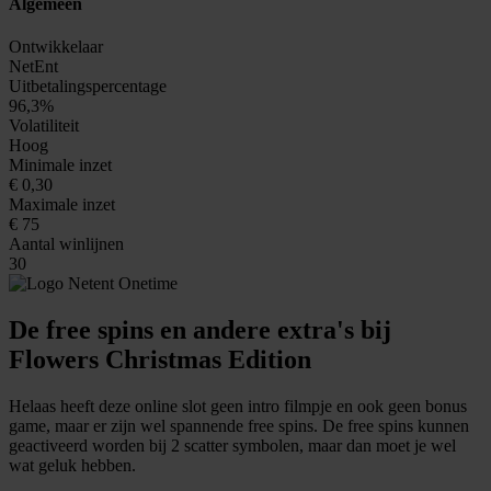
Algemeen
Ontwikkelaar
NetEnt
Uitbetalingspercentage
96,3%
Volatiliteit
Hoog
Minimale inzet
€ 0,30
Maximale inzet
€ 75
Aantal winlijnen
30
De free spins en andere extra's bij
Flowers Christmas Edition
Helaas heeft deze online slot geen intro filmpje en ook geen bonus
game, maar er zijn wel spannende free spins. De free spins kunnen
geactiveerd worden bij 2 scatter symbolen, maar dan moet je wel
wat geluk hebben.