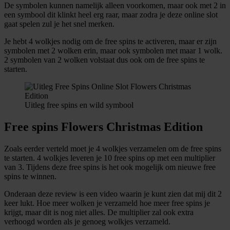
De symbolen kunnen namelijk alleen voorkomen, maar ook met 2 in
een symbool dit klinkt heel erg raar, maar zodra je deze online slot
gaat spelen zul je het snel merken.
Je hebt 4 wolkjes nodig om de free spins te activeren, maar er zijn
symbolen met 2 wolken erin, maar ook symbolen met maar 1 wolk.
2 symbolen van 2 wolken volstaat dus ook om de free spins te
starten.
Uitleg free spins en wild symbool
Free spins Flowers Christmas Edition
Zoals eerder verteld moet je 4 wolkjes verzamelen om de free spins
te starten. 4 wolkjes leveren je 10 free spins op met een multiplier
van 3. Tijdens deze free spins is het ook mogelijk om nieuwe free
spins te winnen.
Onderaan deze review is een video waarin je kunt zien dat mij dit 2
keer lukt. Hoe meer wolken je verzameld hoe meer free spins je
krijgt, maar dit is nog niet alles. De multiplier zal ook extra
verhoogd worden als je genoeg wolkjes verzameld.