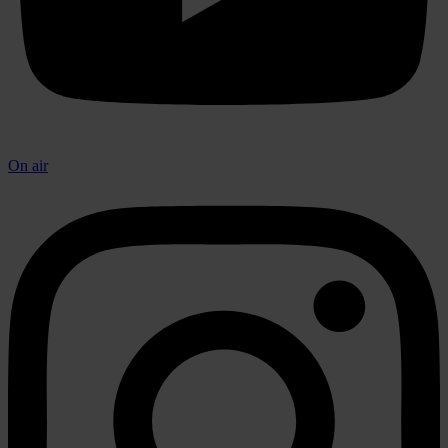
On air