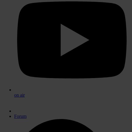
on air
Forum