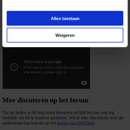
Natuurlijk hangt het erg af van hoe vaak je de free spins krijgt en
hoeveel geluk je hebt. Het blijft natuurlijk gokken !
Als u het toestaat, willen we ook graag:
Persoonlijk denk ik zelf dat het bedrag waarmee je spins geen
Alles toestaan
Informatie verzamelen over uw geografische
invloed heeft op het uitbetalingspercentage. Echter denken een
locatie, die tot een paar meter nauwkeurig kan zijn
heleboel mensen hier anders over. Hun zijn van mening tot als je
bijvoorbeeld met 5,- per spin speelt je minder vaak de free spins
Uw apparaat identificeren door het actief te
Weigeren
krijgt.
scannen op specifieke eigenschappen (fingerprinting)
Lees meer over hoe uw persoonlijke gegevens worden
verwerkt en stel uw voorkeuren in het
detailgedeelte
in.
U kunt uw toestemming op elk moment wijzigen of
intrekken in de Cookieverklaring.
We gebruiken cookies om content en advertenties te
personaliseren, om functies voor social media te bieden
en om ons websiteverkeer te analyseren. Ook delen we
Mee discuteren op het forum
informatie over uw gebruik van onze site met onze
partners voor social media, adverteren en analyse. Deze
Tot op heden is dit nog nooit bewezen en lijkt het me ook erg
moeilijk om dit te kunnen aantonen. Wil je mee discuteren over dit
partners kunnen deze gegevens combineren met andere
onderwerp dan kan dit op het
forum van OneTime
.
informatie die u aan ze heeft verstrekt of die ze hebben