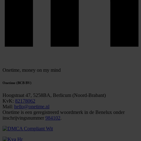
Onetime,
money on my mind
Onetime (BCB BV)
Hoogstraat 47, 5258BA, Berlicum (Noord-Brabant)
KvK:
82178062
Mail:
hello@onetime.nl
Onetime is een geregistreerd woordmerk in de Benelux onder
inschrijvingsnummer
984102
.