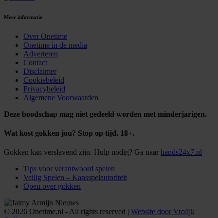
Meer informatie
Over Onetime
Onetime in de media
Adverteren
Contact
Disclaimer
Cookiebeleid
Privacybeleid
Algemene Voorwaarden
Deze boodschap mag niet gedeeld worden met minderjarigen.
Wat kost gokken jou? Stop op tijd. 18+.
Gokken kan verslavend zijn. Hulp nodig? Ga naar
hands24x7.nl
Tips voor verantwoord spelen
Veilig Spelen – Kansspelautoriteit
Open over gokken
© 2026 Onetime.nl - All rights reserved |
Website door Vrolijk