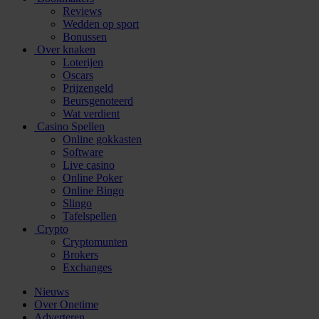
Reviews
Wedden op sport
Bonussen
Over knaken
Loterijen
Oscars
Prijzengeld
Beursgenoteerd
Wat verdient
Casino Spellen
Online gokkasten
Software
Live casino
Online Poker
Online Bingo
Slingo
Tafelspellen
Crypto
Cryptomunten
Brokers
Exchanges
Nieuws
Over Onetime
Adverteren