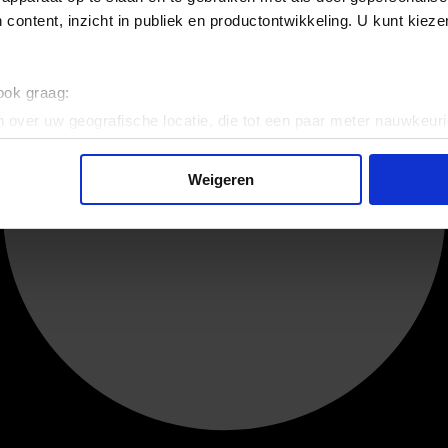
 content, inzicht in publiek en productontwikkeling. U kunt kiez
 ook graag:
 over uw geografische locatie, die tot een paar meter nauwkeuri
eren door het actief te scannen op specifieke eigenschappen (fing
onlijke gegevens worden verwerkt en stel uw voorkeuren in he
Weigeren
jzigen of intrekken in de Cookieverklaring.
ent en advertenties te personaliseren, om functies voor social
. Ook delen we informatie over uw gebruik van onze site met on
e. Deze partners kunnen deze gegevens combineren met andere i
erzameld op basis van uw gebruik van hun services.