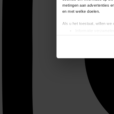
metingen aan advertenties en
en met welke doelen.
Als u het toestaat, willen we
Informatie verzamelen
Uw apparaat identific
Lees meer over hoe uw perso
toestemming op elk moment wi
We gebruiken cookies om cont
websiteverkeer te analyseren
media, adverteren en analys
verstrekt of die ze hebben v