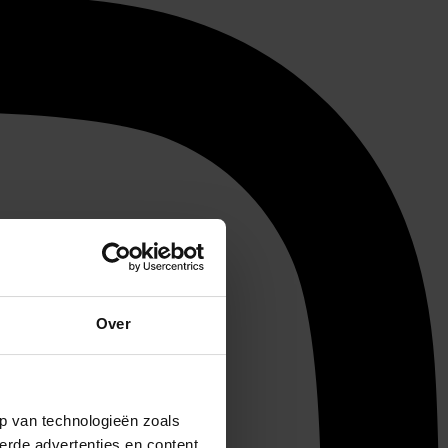
Over
p van technologieën zoals
erde advertenties en content,