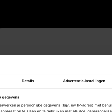
Details
Advertentie-instellingen
w gegevens
erwerken je persoonlijke gegevens (bijv. uw IP-adres) met behul
apparaat op te slaan en te gebruiken met als doel gepersonalise