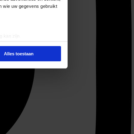
en wie uw gegevens gebruikt
g kan zijn
erprinting)
t
detailgedeelte
in. U kunt uw
Alles toestaan
 media te bieden en om ons
ze partners voor social
nformatie die u aan ze heeft