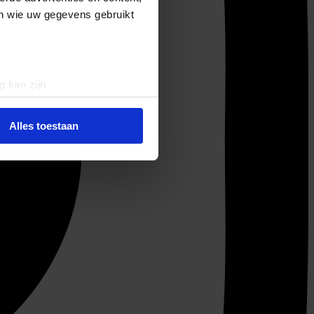
en wie uw gegevens gebruikt
g kan zijn
erprinting)
t
detailgedeelte
in. U kunt uw
Alles toestaan
 media te bieden en om ons
ze partners voor social
nformatie die u aan ze heeft