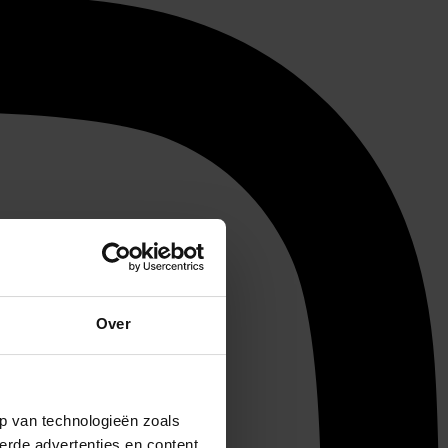
Over
p van technologieën zoals
erde advertenties en content,