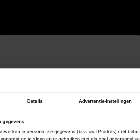
Details
Advertentie-instellingen
w gegevens
erwerken je persoonlijke gegevens (bijv. uw IP-adres) met behul
apparaat op te slaan en te gebruiken met als doel gepersonalise