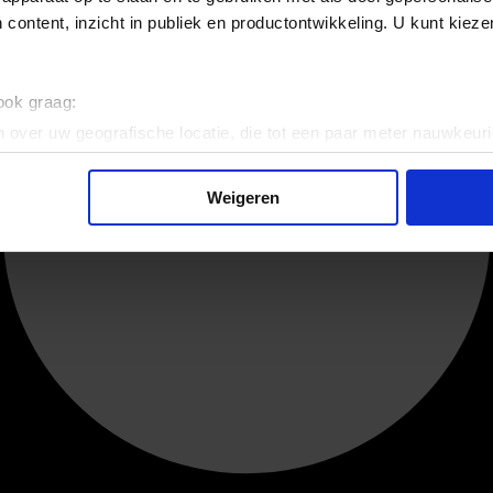
 content, inzicht in publiek en productontwikkeling. U kunt kiez
 ook graag:
 over uw geografische locatie, die tot een paar meter nauwkeuri
eren door het actief te scannen op specifieke eigenschappen (fing
onlijke gegevens worden verwerkt en stel uw voorkeuren in he
Weigeren
jzigen of intrekken in de Cookieverklaring.
ent en advertenties te personaliseren, om functies voor social
. Ook delen we informatie over uw gebruik van onze site met on
e. Deze partners kunnen deze gegevens combineren met andere i
erzameld op basis van uw gebruik van hun services.