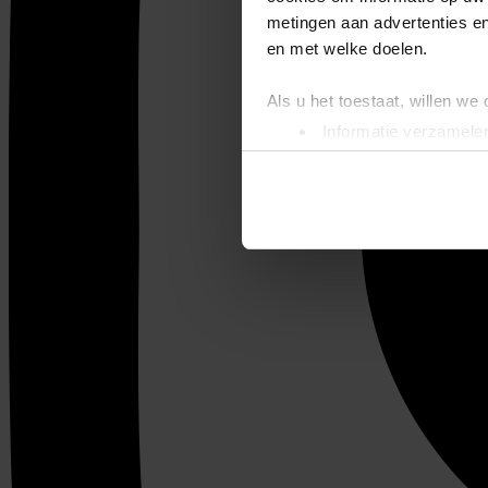
metingen aan advertenties en
en met welke doelen.
Als u het toestaat, willen we
Informatie verzamelen
Uw apparaat identific
Lees meer over hoe uw perso
toestemming op elk moment wi
We gebruiken cookies om cont
websiteverkeer te analyseren
media, adverteren en analys
verstrekt of die ze hebben v