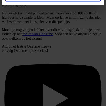
scannen op specifieke eigenschappen (fingerprinting)
je nagaat dat het
uitbetalingspercentage van de roulette
97.3% is dan
is 97% erg hoog.
Lees meer over hoe uw persoonlijke gegevens worden
verwerkt en stel uw voorkeuren in het
detailgedeelte
in.
Natuurlijk kun je dit percentage niet berekenen op 100 spelletjes,
hiervoor is je sample te klein. Maar op lange termijn zal je dus niet
U kunt uw toestemming op elk moment wijzigen of
veel verliezen met het spelen van dit spelletje.
intrekken in de Cookieverklaring.
Mocht je nog vragen hebben over dit casino spel, dan kun je deze
stellen op het
forum van OneTime
. Voor een leuke discussie ben je
We gebruiken cookies om content en advertenties te
ook welkom op het forum!
personaliseren, om functies voor social media te bieden
Altijd het laatste Onetime nieuws
en om ons websiteverkeer te analyseren. Ook delen we
en volg
Onetime
op de socials!
informatie over uw gebruik van onze site met onze
partners voor social media, adverteren en analyse. Deze
partners kunnen deze gegevens combineren met andere
informatie die u aan ze heeft verstrekt of die ze hebben
verzameld op basis van uw gebruik van hun services.