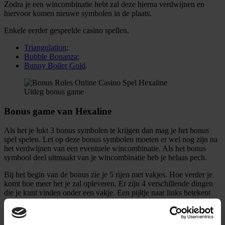
Zodra je een wincombinatie hebt zal deze hierna verdwijnen en
hiervoor komen nieuwe symbolen in de plaats.
Enkele eerder gespeelde casino spellen.
Triangulation
;
Bubble Bonanza
;
Bunny Boiler Gold
.
Uitleg bonus game
Bonus game van Hexaline
Als het je lukt 3 bonus symbolen te krijgen dan mag je het bonus
spel spelen. Let op deze bonus symbolen moeten er wel nog zijn na
het verdwijnen van een eventuele wincombinatie. Als het bonus
symbool deel uitmaakt van je wincombinatie heb je helaas pech.
Bij het begin van de bonus zie je 5 rijen met vakjes. Hoe verder je
komt hoe meer het je zal opleveren. Er zijn 4 verschillende dingen
die je kunt vinden onder een vakje. Een pijltje naar links betekent
dat je in de volgende rij terecht komt. Je wint dan wel de prijs van
de eerste rij.