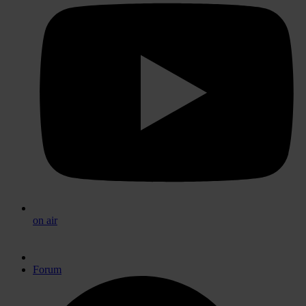
on air
Forum