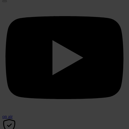
on air