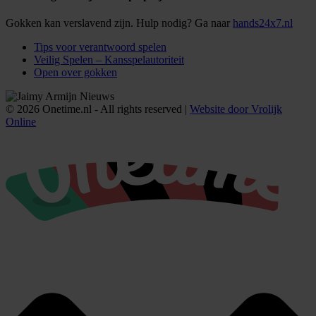
Gokken kan verslavend zijn. Hulp nodig? Ga naar
hands24x7.nl
Tips voor verantwoord spelen
Veilig Spelen – Kansspelautoriteit
Open over gokken
© 2026 Onetime.nl - All rights reserved |
Website door Vrolijk
Online