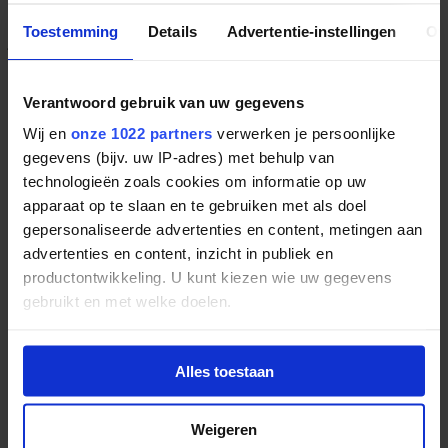
Een pijltje naar rechts betekent dat je een rij terug moet. Nog geen
probleem, maar natuurlijk niet leuk. De ster is eigenlijk het gene wat
Toestemming
Details
Advertentie-instellingen
Ov
je wil vinden. Dan krijg je namelijk alle prijzen + een bonus voor
het behalen van de laatste rij.
Het spel is afgelopen als je een kruisje vindt. In eerste instantie dacht
Verantwoord gebruik van uw gegevens
ik wat een leuke bonus, maar veel zal ik er niet mee winnen. Fout
gedacht ! Ik won maar liefst 103 keer mijn inzet.
Wij en
onze 1022 partners
verwerken je persoonlijke
gegevens (bijv. uw IP-adres) met behulp van
technologieën zoals cookies om informatie op uw
apparaat op te slaan en te gebruiken met als doel
gepersonaliseerde advertenties en content, metingen aan
advertenties en content, inzicht in publiek en
productontwikkeling. U kunt kiezen wie uw gegevens
gebruikt en met welke doelen.
Cijfers
Als u het toestaat, willen we ook graag:
Alles toestaan
Informatie verzamelen over uw geografische
Voor deze review heb ik een aantal spelletjes Hexaline gespeeld.
Gelukkig moest ik niet lang wachten voor de bonus voorbij kwam.
locatie, die tot een paar meter nauwkeurig kan zijn
Uw apparaat identificeren door het actief te
Weigeren
Het uitbetalingspercentage van dit casino spel is maar liefst 97%. Als