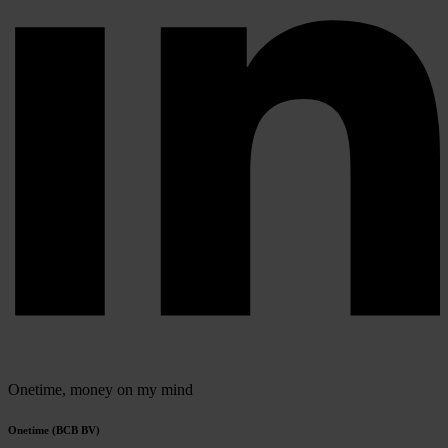
Onetime,
money on my mind
Onetime (BCB BV)