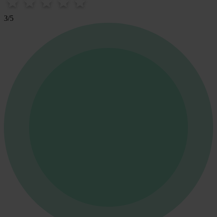
3
/
5