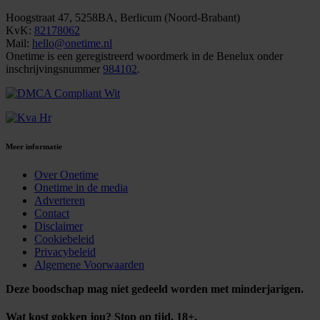
Hoogstraat 47, 5258BA, Berlicum (Noord-Brabant)
KvK:
82178062
Mail:
hello@onetime.nl
Onetime is een geregistreerd woordmerk in de Benelux onder
inschrijvingsnummer
984102
.
Meer informatie
Over Onetime
Onetime in de media
Adverteren
Contact
Disclaimer
Cookiebeleid
Privacybeleid
Algemene Voorwaarden
Deze boodschap mag niet gedeeld worden met minderjarigen.
Wat kost gokken jou? Stop op tijd. 18+.