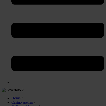
Home
/
Casino spellen
/