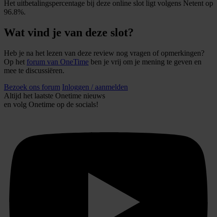
Het uitbetalingspercentage bij deze online slot ligt volgens Netent op
96.8%.
Wat vind je van deze slot?
Heb je na het lezen van deze review nog vragen of opmerkingen?
Op het
forum van OneTime
ben je vrij om je mening te geven en
mee te discussiëren.
Bezoek ons forum
Inloggen / aanmelden
Altijd het laatste Onetime nieuws
en volg
Onetime
op de socials!