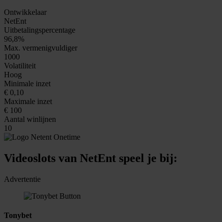
Ontwikkelaar
NetEnt
Uitbetalingspercentage
96,8%
Max. vermenigvuldiger
1000
Volatiliteit
Hoog
Minimale inzet
€ 0,10
Maximale inzet
€ 100
Aantal winlijnen
10
Videoslots van NetEnt speel je bij:
Advertentie
Tonybet