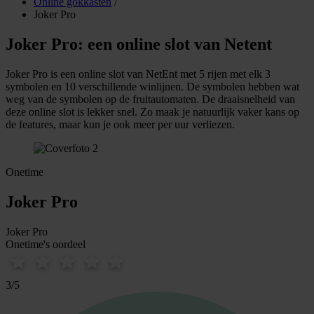
Online gokkasten
/
Joker Pro
Joker Pro: een online slot van Netent
Joker Pro is een online slot van
NetEnt
met 5 rijen met elk 3
symbolen en 10 verschillende winlijnen. De symbolen hebben wat
weg van de symbolen op de fruitautomaten. De draaisnelheid van
deze online slot is lekker snel. Zo maak je natuurlijk vaker kans op
de features, maar kun je ook meer per uur verliezen.
Onetime
Joker Pro
Joker Pro
Onetime's oordeel
3
/
5