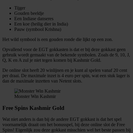
Tijger
Gouden beeldje
Een Indiase danseres
Een koe (heilig dier in India)
Pauw (symbool Krishna)
Het wild symbool is een gouden ronde die lijkt op een zon.
Opvallend voor de EGT gokkasten is dat er bij deze gokkast geen
gebruik wordt gemaakt van de bekende symbolen. Zoals de 9, 10, J,
Q, K en A zul je niet tegen komen bij Kashmir Gold.
De online slot heeft 20 winlijnen en je kunt al spelen vanaf 20 cent
per draai. De maximale inzet is 4 euro per spin, wat een stuk lager is
dan de maximale inzetten van Netent slots.
Monster Win Kashmir
Free Spins Kashmir Gold
Wat niet anders is dan bij de andere EGT gokkast is dat het spel
voornamelijk draait om het bonusspel, bij deze online slot de Free
Spins! Eigenlijk zou deze gokkast misschien wel het beste passen bij