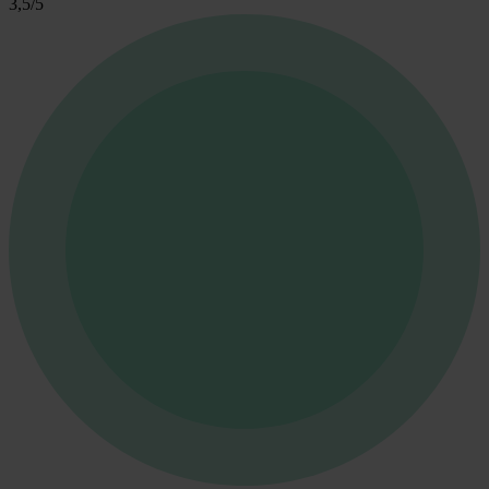
3,5
/
5