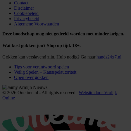
Contact
Disclaimer
Cookiebeleid
Privacybeleid
Algemene Voorwaarden
Deze boodschap mag niet gedeeld worden met minderjarigen.
Wat kost gokken jou? Stop op tijd. 18+.
Gokken kan verslavend zijn. Hulp nodig? Ga naar
hands24x7.nl
Tips voor verantwoord spelen
Veilig Spelen – Kansspelautoriteit
Open over gokken
© 2026 Onetime.nl - All rights reserved |
Website door Vrolijk
Online