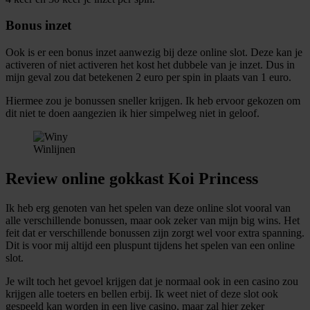
Bonus inzet
Ook is er een bonus inzet aanwezig bij deze online slot. Deze kan je
activeren of niet activeren het kost het dubbele van je inzet. Dus in
mijn geval zou dat betekenen 2 euro per spin in plaats van 1 euro.
Hiermee zou je bonussen sneller krijgen. Ik heb ervoor gekozen om
dit niet te doen aangezien ik hier simpelweg niet in geloof.
Winlijnen
Review online gokkast Koi Princess
Ik heb erg genoten van het spelen van deze online slot vooral van
alle verschillende bonussen, maar ook zeker van mijn big wins. Het
feit dat er verschillende bonussen zijn zorgt wel voor extra spanning.
Dit is voor mij altijd een pluspunt tijdens het spelen van een online
slot.
Je wilt toch het gevoel krijgen dat je normaal ook in een casino zou
krijgen alle toeters en bellen erbij. Ik weet niet of deze slot ook
gespeeld kan worden in een live casino, maar zal hier zeker