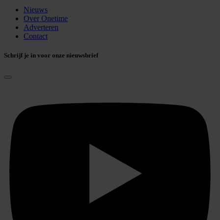
Nieuws
Over Onetime
Adverteren
Contact
Schrijf je in voor onze nieuwsbrief