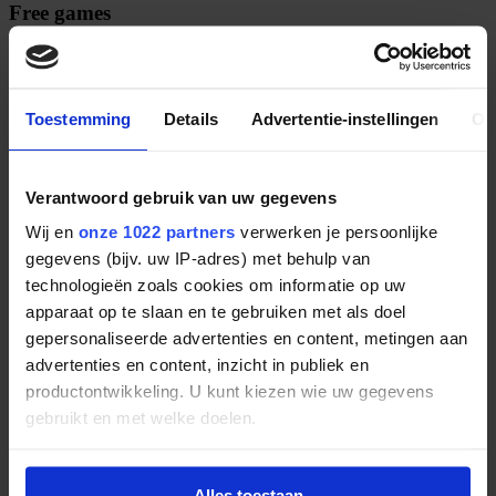
Free games
Dit is natuurlijk nog veel leuker dan de bonussen tijdens het
hoofdspel de free games ! Er zijn verschillende mogelijke free
games die je kan krijgen.
Toestemming
Details
Advertentie-instellingen
Ov
Ze kunnen allemaal gekregen worden bij 3 scatter symbolen in het
geval van Koi Princess is dat een symbool van een tijger. Zodra je 3
van deze symbolen hebt in het hoofdspel zal er weer een rad komen.
Hierop staan alle mogelijke free games die je kan krijgen.
Verantwoord gebruik van uw gegevens
Wij en
onze 1022 partners
verwerken je persoonlijke
Sure win free spins
gegevens (bijv. uw IP-adres) met behulp van
Deze sure win free spins zullen je 10 free games opleveren. Het
technologieën zoals cookies om informatie op uw
speciale hieraan is dat de minimale winst in elke ronde evenveel is
apparaat op te slaan en te gebruiken met als doel
als je hoogste win ( uitgezonderd de eerste ronde). Stel je wint in de
gepersonaliseerde advertenties en content, metingen aan
tweede ronde 40 euro dan zul je gedurende de overige 8 free games
minimaal elke ronde ook die 40 euro winnen.
advertenties en content, inzicht in publiek en
productontwikkeling. U kunt kiezen wie uw gegevens
Ik heb deze bonus 1 keer gekregen en won hiermee 133.50 euro
ruim 133 keer mijn inzet. Dit kwam vooral omdat ik in een van de
gebruikt en met welke doelen.
eerste free games meteen een groot bedrag won en dit gedurende de
overige free games dus ook kreeg.
Als u het toestaat, willen we ook graag:
Alles toestaan