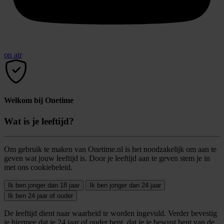
on air
Welkom bij Onetime
Wat is je leeftijd?
Om gebruik te maken van Onetime.nl is het noodzakelijk om aan te
geven wat jouw leeftijd is. Door je leeftijd aan te geven stem je in
met ons cookiebeleid.
Ik ben jonger dan 18 jaar
Ik ben jonger dan 24 jaar
Ik ben 24 jaar of ouder
De leeftijd dient naar waarheid te worden ingevuld. Verder bevestig
je hiermee dat je 24 jaar of ouder bent, dat je je bewust bent van de