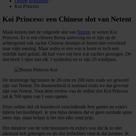
Online gokkasten
/
Koi Princess
Koi Princess: een Chinese slot van Netent
Maak kennis met de volgende slot van
Netent
, te weten Koi
Princess. Er is een chinees thema aanwezig en er zijn op de
achtergrond ook zachte Chinese deuntjes te horen niet vervelend
naar mijn mening. Maar zodra er een win is komt er toch een
redelijk hard geluid, dit had voor mij best wat zachter gemogen. De
slot heeft 5 rijen met elk 3 symbolen en er zijn 20 winlijnen.
De inzetrange ligt tussen de 20 cent en 200 euro zoals we gewend
zijn van Netent. De draaisnelheid is normaal zoals we dat gewend
zijn van Netent. Voor deze review van de online slot Koi Princess
zal ik 500 spins van 1 euro spelen.
Deze online slot zit boordevol verschillende free games en extra's
tijdens het hoofdspel. Je zou bijna denken dat er geen normale spins
meer zijn, maar helaas is het niet elke rond prijs.
Het mindere van de vele bonussen en extra's was dat ik ze niet
allemaal heb gekregen en als slot liefhebber vind ik dat jammer. Ik