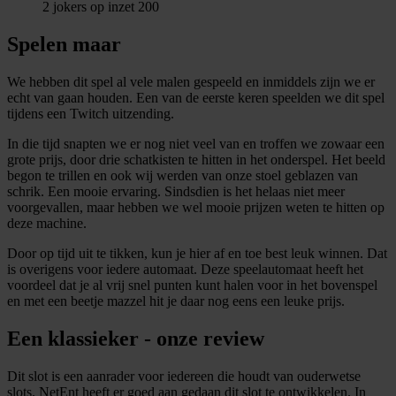
2 jokers op inzet 200
Spelen maar
We hebben dit spel al vele malen gespeeld en inmiddels zijn we er
echt van gaan houden. Een van de eerste keren speelden we dit spel
tijdens een Twitch uitzending.
In die tijd snapten we er nog niet veel van en troffen we zowaar een
grote prijs, door drie schatkisten te hitten in het onderspel. Het beeld
begon te trillen en ook wij werden van onze stoel geblazen van
schrik. Een mooie ervaring. Sindsdien is het helaas niet meer
voorgevallen, maar hebben we wel mooie prijzen weten te hitten op
deze machine.
Door op tijd uit te tikken, kun je hier af en toe best leuk winnen. Dat
is overigens voor iedere automaat. Deze speelautomaat heeft het
voordeel dat je al vrij snel punten kunt halen voor in het bovenspel
en met een beetje mazzel hit je daar nog eens een leuke prijs.
Een klassieker - onze review
Dit slot is een aanrader voor iedereen die houdt van ouderwetse
slots. NetEnt heeft er goed aan gedaan dit slot te ontwikkelen. In