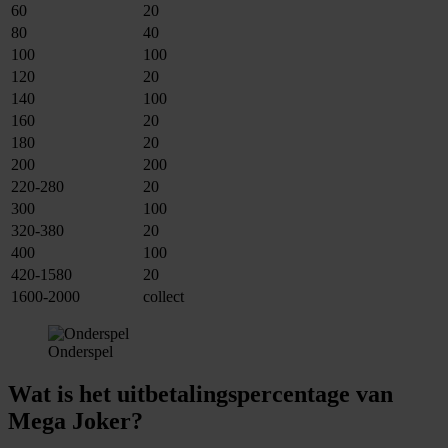
60
20
80
40
100
100
120
20
140
100
160
20
180
20
200
200
220-280
20
300
100
320-380
20
400
100
420-1580
20
1600-2000
collect
Onderspel
Wat is het uitbetalingspercentage van
Mega Joker?