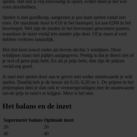
spelen. Het slot is vrij eenvoudig in opzet, echter moet je het wel
even doorhebben.
Spelen is niet goedkoop, aangezien je pas kunt spelen vanaf een
euro. De maximale inzet is €10 in het basisspel, tot aan €200 in het
bovenspel. Wel zijn de punten in het bovenspel gewonnen punten,
waardoor de inzet veelal iets minder pijn doet. Of je moet al veel
hebben verloren natuurlijk.
Het slot kent zowel onder als boven slechts 5 winlijnen. Deze
winlijnen staan met pijltjes aangegeven. Prettig is dat je direct ziet of
je wel of geen prijs hebt. En als je prijs hebt, dan zijn de prijzen
veelal erg goed.
Je start met spelen door aan te geven met welke muntwaarde je wilt
spelen. Daarbij heb je de keuze uit 0,10, 0,20 en 1. De prijzen in het
prijzenplan dien je dan ook te vermenigvuldigen met de muntwaarde
om de prijs in euro's te krijgen. Meer is het niet.
Het balans en de inzet
Supermeter balans
Optimale inzet
20
20
40
40