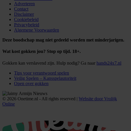
Adverteren
Contact
Disclaimer
Cookiebeleid
Privacybeleid
Algemene Voorwaarden
Deze boodschap mag niet gedeeld worden met minderjarigen.
Wat kost gokken jou? Stop op tijd. 18+.
Gokken kan verslavend zijn. Hulp nodig? Ga naar
hands24x7.nl
Tips voor verantwoord spelen
Veilig Spelen – Kansspelautoriteit
Open over gokken
© 2026 Onetime.nl - All rights reserved |
Website door Vrolijk
Online