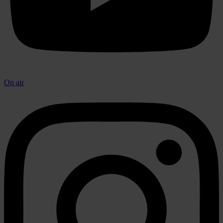
On air