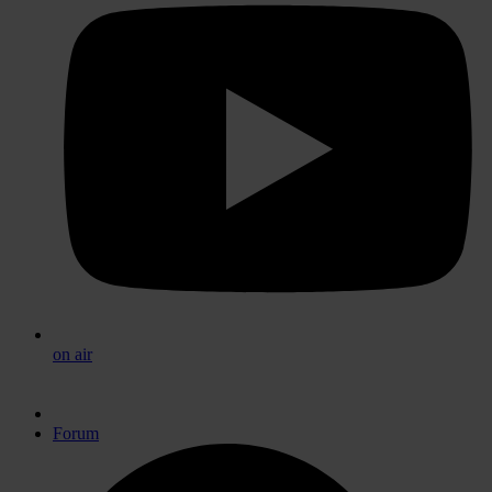
on air
Forum