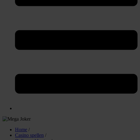
Home
/
Casino spellen
/