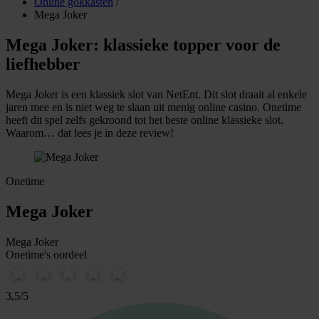
Online gokkasten
/
Mega Joker
Mega Joker: klassieke topper voor de
liefhebber
Mega Joker is een klassiek slot van NetEnt. Dit slot draait al enkele
jaren mee en is niet weg te slaan uit menig online casino. Onetime
heeft dit spel zelfs gekroond tot het beste online klassieke slot.
Waarom… dat lees je in deze review!
Onetime
Mega Joker
Mega Joker
Onetime's oordeel
3,5
/
5