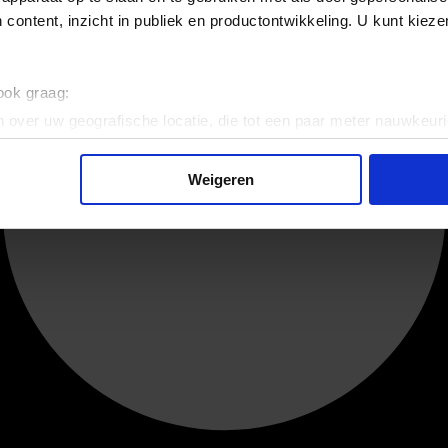
 content, inzicht in publiek en productontwikkeling. U kunt kiez
 ook graag:
 over uw geografische locatie, die tot een paar meter nauwkeuri
eren door het actief te scannen op specifieke eigenschappen (fing
onlijke gegevens worden verwerkt en stel uw voorkeuren in he
Weigeren
jzigen of intrekken in de Cookieverklaring.
ent en advertenties te personaliseren, om functies voor social
. Ook delen we informatie over uw gebruik van onze site met on
e. Deze partners kunnen deze gegevens combineren met andere i
erzameld op basis van uw gebruik van hun services.