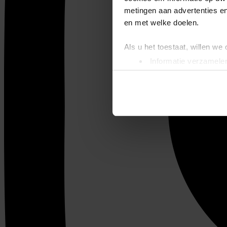
metingen aan advertenties en
en met welke doelen.
Als u het toestaat, willen we
Informatie verzamelen
Uw apparaat identific
Lees meer over hoe uw perso
toestemming op elk moment wi
We gebruiken cookies om cont
websiteverkeer te analyseren
media, adverteren en analys
verstrekt of die ze hebben v