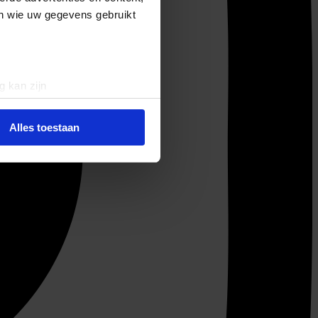
en wie uw gegevens gebruikt
g kan zijn
erprinting)
t
detailgedeelte
in. U kunt uw
Alles toestaan
 media te bieden en om ons
ze partners voor social
nformatie die u aan ze heeft