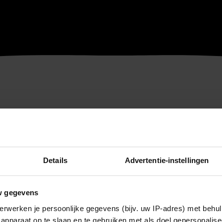
Details
Advertentie-instellingen
w gegevens
erwerken je persoonlijke gegevens (bijv. uw IP-adres) met behul
apparaat op te slaan en te gebruiken met als doel gepersonalise