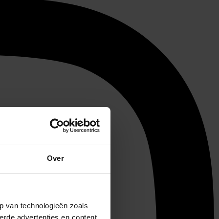
Over
p van technologieën zoals
erde advertenties en content,