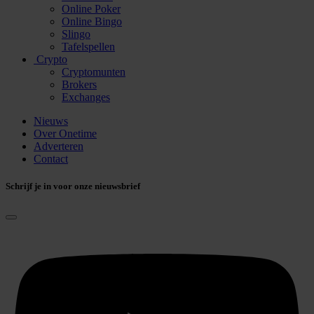
Online Poker
Online Bingo
Slingo
Tafelspellen
Crypto
Cryptomunten
Brokers
Exchanges
Nieuws
Over Onetime
Adverteren
Contact
Schrijf je in voor onze nieuwsbrief