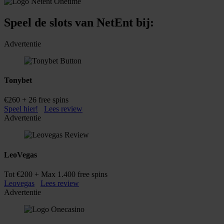
Speel de slots van NetEnt bij:
Advertentie
Tonybet
€260 + 26 free spins
Speel hier!
Lees review
Advertentie
LeoVegas
Tot €200 + Max 1.400 free spins
Leovegas
Lees review
Advertentie