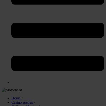
Home
/
Casino spellen
/