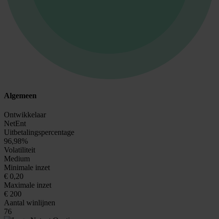
Algemeen
Ontwikkelaar
NetEnt
Uitbetalingspercentage
96,98%
Volatiliteit
Medium
Minimale inzet
€ 0,20
Maximale inzet
€ 200
Aantal winlijnen
76