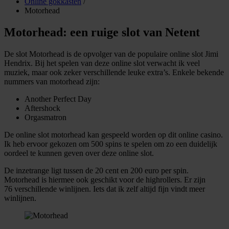
Online gokkasten
/
Motorhead
Motorhead: een ruige slot van Netent
De slot Motorhead is de opvolger van de populaire online slot Jimi
Hendrix. Bij het spelen van deze online slot verwacht ik veel
muziek, maar ook zeker verschillende leuke extra’s. Enkele bekende
nummers van motorhead zijn:
Another Perfect Day
Aftershock
Orgasmatron
De online slot motorhead kan gespeeld worden op dit online casino.
Ik heb ervoor gekozen om 500 spins te spelen om zo een duidelijk
oordeel te kunnen geven over deze online slot.
De inzetrange ligt tussen de 20 cent en 200 euro per spin.
Motorhead is hiermee ook geschikt voor de highrollers. Er zijn
76 verschillende winlijnen. Iets dat ik zelf altijd fijn vindt meer
winlijnen.