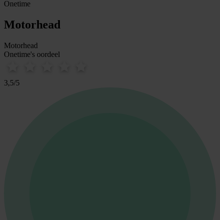
Onetime
Motorhead
Motorhead
Onetime's oordeel
3,5
/
5