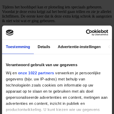
Tijdens het hoofdspel kan er plotseling iets speciaals gebeuren.
Voordat je deze extra krijgt zal het beeld gaan trillen en zie je allerlei
lichtflitsen. De eerste keer dat ik deze extra krijg schrok ik aangezien
ik niet wist wat er ging gebeuren.
Voor mij had dit allemaal wat minder overdreven gemogen. Na het
muziek spel en de lichtshow zal er een cluster te zien zijn met
allemaal mystery symbolen, die vervolgens allemaal veranderen in
dezelfde symbolen.
Toestemming
Details
Advertentie-instellingen
Ov
Je hoopt natuurlijk altijd dat ze veranderen in de hoogste symbolen.
Dit is altijd leuk en ook erg spannend. Het aantal symbolen dat
veranderd is niet altijd hetzelfde en kan dus variëren ( minimaal 10 ).
Verantwoord gebruik van uw gegevens
Deze feature heb ik verschillende keren gekregen gedurende mijn
Wij en
onze 1022 partners
verwerken je persoonlijke
500 spins. Soms was hij erg winstgevend en andere keren wat
gegevens (bijv. uw IP-adres) met behulp van
minder, maar spannend was hij altijd.
technologieën zoals cookies om informatie op uw
Andere online slots die ook werk met clusters zijn:
apparaat op te slaan en te gebruiken met als doel
Dracula
gepersonaliseerde advertenties en content, metingen aan
Aloha
advertenties en content, inzicht in publiek en
productontwikkeling. U kunt kiezen wie uw gegevens
Mystery reel feature