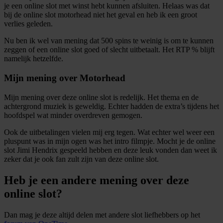
je een online slot met winst hebt kunnen afsluiten. Helaas was dat
verzameld op basis van uw gebruik van hun services.
bij de online slot motorhead niet het geval en heb ik een groot
verlies geleden.
Nu ben ik wel van mening dat 500 spins te weinig is om te kunnen
zeggen of een online slot goed of slecht uitbetaalt. Het RTP % blijft
namelijk hetzelfde.
Mijn mening over Motorhead
Mijn mening over deze online slot is redelijk. Het thema en de
achtergrond muziek is geweldig. Echter hadden de extra’s tijdens het
hoofdspel wat minder overdreven gemogen.
Ook de uitbetalingen vielen mij erg tegen. Wat echter wel weer een
pluspunt was in mijn ogen was het intro filmpje. Mocht je de online
slot Jimi Hendrix gespeeld hebben en deze leuk vonden dan weet ik
zeker dat je ook fan zult zijn van deze online slot.
Heb je een andere mening over deze
online slot?
Dan mag je deze altijd delen met andere slot liefhebbers op het