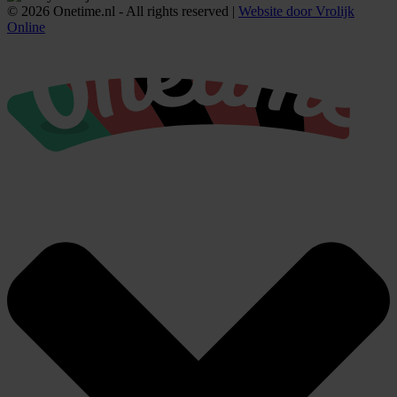
© 2026 Onetime.nl - All rights reserved |
Website door Vrolijk
Online