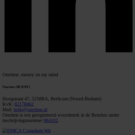
Onetime,
money on my mind
Onetime (BCB BV)
Hoogstraat 47, 5258BA, Berlicum (Noord-Brabant)
KvK:
82178062
Mail:
hello@onetime.nl
Onetime is een geregistreerd woordmerk in de Benelux onder
inschrijvingsnummer
984102
.