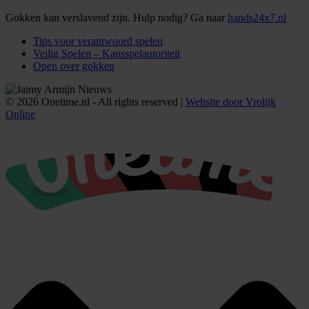
Gokken kan verslavend zijn. Hulp nodig? Ga naar
hands24x7.nl
Tips voor verantwoord spelen
Veilig Spelen – Kansspelautoriteit
Open over gokken
© 2026 Onetime.nl - All rights reserved |
Website door Vrolijk
Online