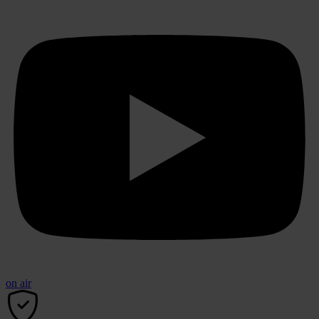
on air