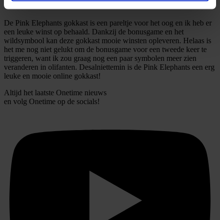
Conclusie van Pink Elephants
Lees meer over hoe uw persoonlijke gegevens worden
De Pink Elephants gokkast is een pareltje voor het oog en ik heb er
verwerkt en stel uw voorkeuren in het
detailgedeelte
in.
een leuke winst op behaald. Dankzij de bonusgame en het
U kunt uw toestemming op elk moment wijzigen of
wildsymbool kan deze gokkast mooie winsten opleveren. Helaas is
intrekken in de Cookieverklaring.
het me nog niet gelukt om de bonusgame voor een tweede keer te
triggeren, want ik zou graag nog een paar symbolen meer zien
veranderen in olifanten. Desalniettemin is de Pink Elephants een erg
We gebruiken cookies om content en advertenties te
leuke en mooie online gokkast!
personaliseren, om functies voor social media te bieden
Altijd het laatste Onetime nieuws
en om ons websiteverkeer te analyseren. Ook delen we
en volg
Onetime
op de socials!
informatie over uw gebruik van onze site met onze
partners voor social media, adverteren en analyse. Deze
partners kunnen deze gegevens combineren met andere
informatie die u aan ze heeft verstrekt of die ze hebben
verzameld op basis van uw gebruik van hun services.