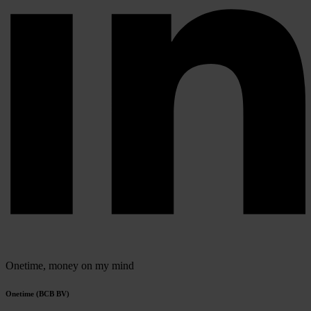
Onetime,
money on my mind
Onetime (BCB BV)