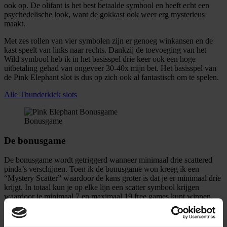
ook op. De olifant is het best betaalde symbool en heeft echt een
psychedelische look, want de gokkast ook weer erg mysterieus
maakt.
Met zes rollen van vier symbolen zijn er genoeg winkansen en de
kast speelt van links naar rechts. Dankzij de toevoeging van het
Wild symbool heb ik in het basisspel drie keer ook een hoge
uitbetaling gehad van ongeveer 30-40x mijn bet. Het basisspel van
de Pink Elephant slot is dus op zich ook al fantastisch om te spelen.
Alle Thunderkick slots
Bonusgame
De bonusgame
De bonusgame wordt getriggerd wanneer minimaal drie scattered
pinda’s verschijnen. Toen ik de bonusgame won kreeg ik een
“Mystery Scatter” waardoor de kans groter is dat je er minimaal drie
krijgt. In totaal kun je op elke lijn een scatter symbool krijgen
waardoor je minimaal 7 en maximaal 19 free games kunt winnen.
Lukt het je in de bonusgame om twee of meer pinda’s te krijgen, dan
krijg je weer extra free spins. Wanneer je een pinda in beeld krijgt
licht deze een beetje op en dat maakt het extra spannend om te zien