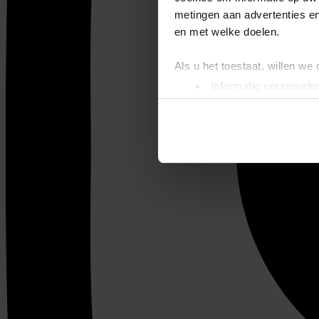
metingen aan advertenties en
en met welke doelen.
Als u het toestaat, willen we
Informatie verzamelen
Uw apparaat identific
Lees meer over hoe uw perso
toestemming op elk moment wi
We gebruiken cookies om cont
websiteverkeer te analyseren
media, adverteren en analys
verstrekt of die ze hebben v