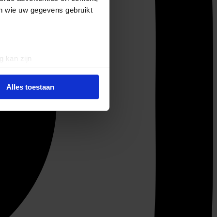
en wie uw gegevens gebruikt
g kan zijn
erprinting)
t
detailgedeelte
in. U kunt uw
Alles toestaan
 media te bieden en om ons
ze partners voor social
nformatie die u aan ze heeft