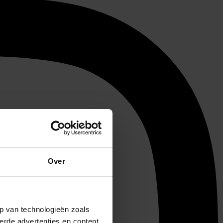
Over
p van technologieën zoals
erde advertenties en content,