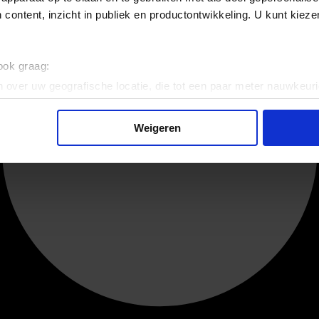
 content, inzicht in publiek en productontwikkeling. U kunt kiez
 ook graag:
 over uw geografische locatie, die tot een paar meter nauwkeuri
eren door het actief te scannen op specifieke eigenschappen (fing
onlijke gegevens worden verwerkt en stel uw voorkeuren in he
Weigeren
jzigen of intrekken in de Cookieverklaring.
ent en advertenties te personaliseren, om functies voor social
. Ook delen we informatie over uw gebruik van onze site met on
e. Deze partners kunnen deze gegevens combineren met andere i
erzameld op basis van uw gebruik van hun services.