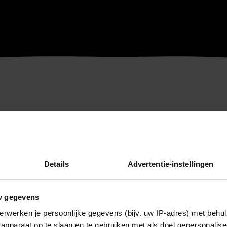
Details
Advertentie-instellingen
w gegevens
erwerken je persoonlijke gegevens (bijv. uw IP-adres) met behul
apparaat op te slaan en te gebruiken met als doel gepersonalise