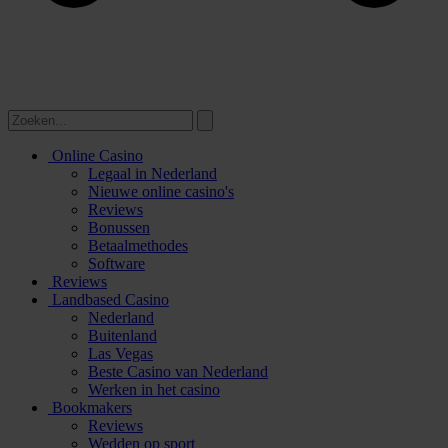
Online Casino
Legaal in Nederland
Nieuwe online casino's
Reviews
Bonussen
Betaalmethodes
Software
Reviews
Landbased Casino
Nederland
Buitenland
Las Vegas
Beste Casino van Nederland
Werken in het casino
Bookmakers
Reviews
Wedden op sport