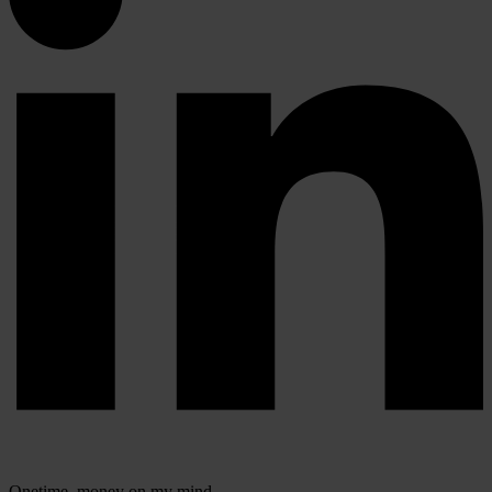
Onetime,
money on my mind