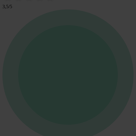
3,5
/
5