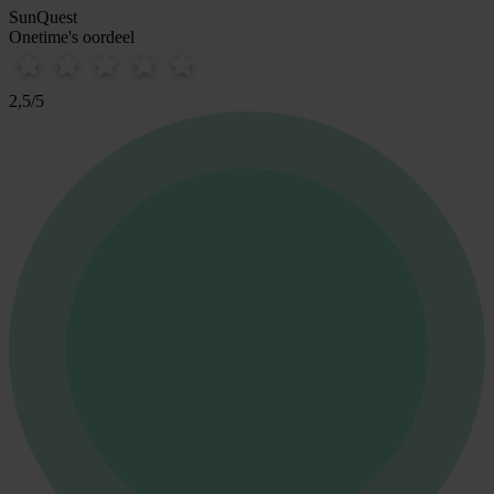
SunQuest
Onetime's oordeel
2,5
/
5