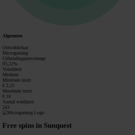
Algemeen
Ontwikkelaar
Microgaming
Uitbetalingspercentage
95,22%
Volatiliteit
Medium
Minimale inzet
€ 2,25
Maximale inzet
€ 18
Aantal winlijnen
243
Free spins in Sunquest