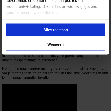
advertenties en content, inzicht in publiek en
South Park
;
Jimi Hendrix
;
productontwikkeling. U kunt kiezen wie uw gegevens
Koi Princess
.
gebruikt en met welke doelen.
Cijfers
Als u het toestaat, willen we ook graag:
Voor deze review zijn er een aantal spins gespeeld op dit online
Alles toestaan
Informatie verzamelen over uw geografische
casino. In eerste instantie had ik zoiets van €2,25 per draai is te duur,
locatie, die tot een paar meter nauwkeurig kan zijn
maar ik heb het toch gedurfd om een aantal spins te spelen.
Uw apparaat identificeren door het actief te
Weigeren
Volgens Microgaming is het uitbetalingspercentage bij deze online
scannen op specifieke eigenschappen (fingerprinting)
slot 95.22%. Zelf heb ik erg veel verloren tijdens mijn korte sessie,
maar mijn korte sessie is natuurlijk geen goede sample om het
Lees meer over hoe uw persoonlijke gegevens worden
uitbetalingspercentage te berekenen.
verwerkt en stel uw voorkeuren in het
detailgedeelte
in.
U kunt uw toestemming op elk moment wijzigen of
Heb jij een totaal andere mening over deze online slot ? Voel je vrij
om je mening te delen op het forum van OneTime. Voor vragen kun
intrekken in de Cookieverklaring.
je het contactformulier invullen.
We gebruiken cookies om content en advertenties te
personaliseren, om functies voor social media te bieden
en om ons websiteverkeer te analyseren. Ook delen we
informatie over uw gebruik van onze site met onze
partners voor social media, adverteren en analyse. Deze