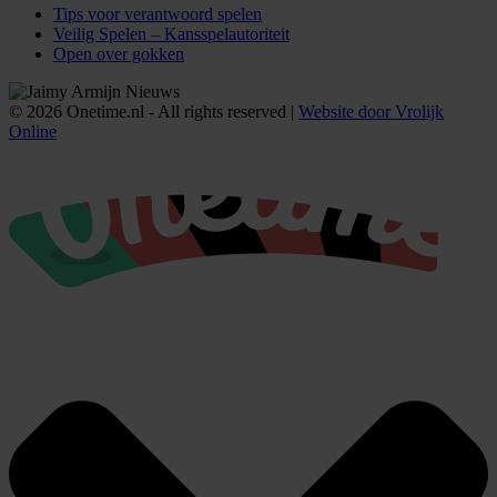
Tips voor verantwoord spelen
Veilig Spelen – Kansspelautoriteit
Open over gokken
© 2026 Onetime.nl - All rights reserved |
Website door Vrolijk
Online