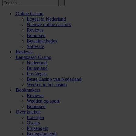
Online Casino
Legaal in Nederland
Nieuwe online casino's
Reviews
Bonussen
Betaalmethodes
Software
Reviews
Landbased Casino
Nederland
Buitenland
Las Vegas
Beste Casino van Nederland
Werken in het casino
Bookmakers
Reviews
Wedden op sport
Bonussen
Over knaken
Loterijen
Oscars
Prijzengeld
Beursgenoteerd