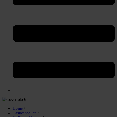
Home
/
Casino spellen
/