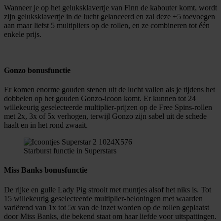
informatie over uw gebruik van onze site met onze
Wanneer je op het geluksklavertje van Finn de kabouter komt, wordt
zijn geluksklavertje in de lucht gelanceerd en zal deze +5 toevoegen
partners voor social media, adverteren en analyse. Deze
aan maar liefst 5 multipliers op de rollen, en ze combineren tot één
partners kunnen deze gegevens combineren met andere
enkele prijs.
informatie die u aan ze heeft verstrekt of die ze hebben
verzameld op basis van uw gebruik van hun services.
Gonzo bonusfunctie
Er komen enorme gouden stenen uit de lucht vallen als je tijdens het
dobbelen op het gouden Gonzo-icoon komt. Er kunnen tot 24
willekeurig geselecteerde multiplier-prijzen op de Free Spins-rollen
met 2x, 3x of 5x verhogen, terwijl Gonzo zijn sabel uit de schede
haalt en in het rond zwaait.
Starburst functie in Superstars
Miss Banks bonusfunctie
De rijke en gulle Lady Pig strooit met muntjes alsof het niks is. Tot
15 willekeurig geselecteerde multiplier-beloningen met waarden
variërend van 1x tot 5x van de inzet worden op de rollen geplaatst
door Miss Banks, die bekend staat om haar liefde voor uitspattingen.