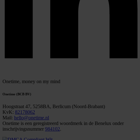
Onetime,
money on my mind
Onetime (BCB BV)
Hoogstraat 47, 5258BA, Berlicum (Noord-Brabant)
KvK:
82178062
Mail:
hello@onetime.nl
Onetime is een geregistreerd woordmerk in de Benelux onder
inschrijvingsnummer
984102
.