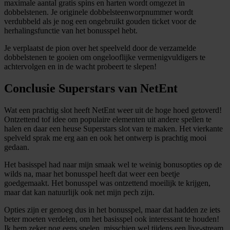
maximale aantal gratis spins en harten wordt omgezet in
dobbelstenen. Je originele dobbelsteenworpnummer wordt
verdubbeld als je nog een ongebruikt gouden ticket voor de
herhalingsfunctie van het bonusspel hebt.
Je verplaatst de pion over het speelveld door de verzamelde
dobbelstenen te gooien om ongelooflijke vermenigvuldigers te
achtervolgen en in de wacht probeert te slepen!
Conclusie Superstars van NetEnt
Wat een prachtig slot heeft NetEnt weer uit de hoge hoed getoverd!
Ontzettend tof idee om populaire elementen uit andere spellen te
halen en daar een heuse Superstars slot van te maken. Het vierkante
spelveld sprak me erg aan en ook het ontwerp is prachtig mooi
gedaan.
Het basisspel had naar mijn smaak wel te weinig bonusopties op de
wilds na, maar het bonusspel heeft dat weer een beetje
goedgemaakt. Het bonusspel was ontzettend moeilijk te krijgen,
maar dat kan natuurlijk ook net mijn pech zijn.
Opties zijn er genoeg dus in het bonusspel, maar dat hadden ze iets
beter moeten verdelen, om het basisspel ook interessant te houden!
Ik hem zeker nog eens spelen, misschien wel tijdens een live-stream