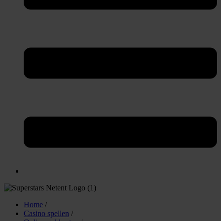
Home
/
Casino spellen
/