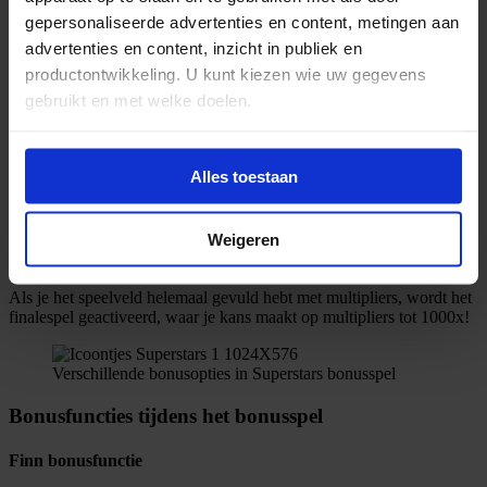
gepersonaliseerde advertenties en content, metingen aan
Kom je weer voorbij start, dan krijg je een hartje, die staat voor een
advertenties en content, inzicht in publiek en
extra leven als je respins op zijn. Het is een bonusspel dat al met al
best lang kan duren!
productontwikkeling. U kunt kiezen wie uw gegevens
gebruikt en met welke doelen.
Als je dus 1 dobbelsteen-scatter had die je bonusspel activeerde,
krijg je meteen een worp op het speelveld. Anders kun je deze
dobbelsteen winnen tijdens de respins.
Als u het toestaat, willen we ook graag:
Alles toestaan
Informatie verzamelen over uw geografische
Op het speelbord heb je superstar-icoontjes waarop je wilt komen te
staan. Kom je er inderdaad op te staan met je pion, dan wordt er een
locatie, die tot een paar meter nauwkeurig kan zijn
superstar geactiveerd die met het icoontje te maken heeft en die
Uw apparaat identificeren door het actief te
Weigeren
allemaal op een andere manier multipliers toevoegen aan je
scannen op specifieke eigenschappen (fingerprinting)
speelveld.
Lees meer over hoe uw persoonlijke gegevens worden
Als je het speelveld helemaal gevuld hebt met multipliers, wordt het
verwerkt en stel uw voorkeuren in het
detailgedeelte
in.
finalespel geactiveerd, waar je kans maakt op multipliers tot 1000x!
U kunt uw toestemming op elk moment wijzigen of
intrekken in de Cookieverklaring.
Verschillende bonusopties in Superstars bonusspel
Bonusfuncties tijdens het bonusspel
We gebruiken cookies om content en advertenties te
personaliseren, om functies voor social media te bieden
Finn bonusfunctie
en om ons websiteverkeer te analyseren. Ook delen we