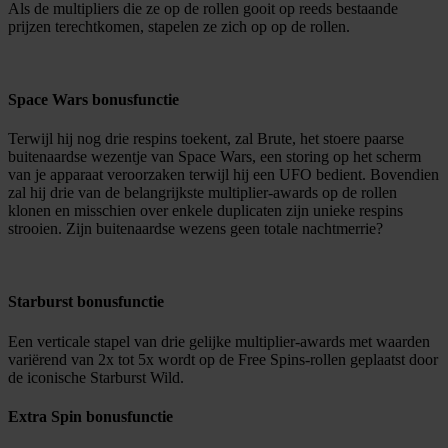
Als de multipliers die ze op de rollen gooit op reeds bestaande
prijzen terechtkomen, stapelen ze zich op op de rollen.
Space Wars bonusfunctie
Terwijl hij nog drie respins toekent, zal Brute, het stoere paarse
buitenaardse wezentje van Space Wars, een storing op het scherm
van je apparaat veroorzaken terwijl hij een UFO bedient. Bovendien
zal hij drie van de belangrijkste multiplier-awards op de rollen
klonen en misschien over enkele duplicaten zijn unieke respins
strooien. Zijn buitenaardse wezens geen totale nachtmerrie?
Starburst bonusfunctie
Een verticale stapel van drie gelijke multiplier-awards met waarden
variërend van 2x tot 5x wordt op de Free Spins-rollen geplaatst door
de iconische Starburst Wild.
Extra Spin bonusfunctie