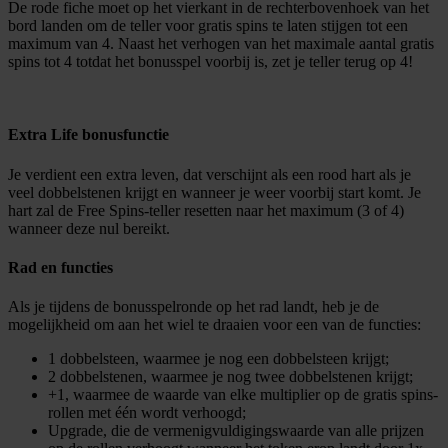
De rode fiche moet op het vierkant in de rechterbovenhoek van het
bord landen om de teller voor gratis spins te laten stijgen tot een
maximum van 4. Naast het verhogen van het maximale aantal gratis
spins tot 4 totdat het bonusspel voorbij is, zet je teller terug op 4!
Extra Life bonusfunctie
Je verdient een extra leven, dat verschijnt als een rood hart als je
veel dobbelstenen krijgt en wanneer je weer voorbij start komt. Je
hart zal de Free Spins-teller resetten naar het maximum (3 of 4)
wanneer deze nul bereikt.
Rad en functies
Als je tijdens de bonusspelronde op het rad landt, heb je de
mogelijkheid om aan het wiel te draaien voor een van de functies:
1 dobbelsteen, waarmee je nog een dobbelsteen krijgt;
2 dobbelstenen, waarmee je nog twee dobbelstenen krijgt;
+1, waarmee de waarde van elke multiplier op de gratis spins-
rollen met één wordt verhoogd;
Upgrade, die de vermenigvuldigingswaarde van alle prijzen