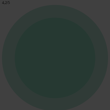
4,2
/
5