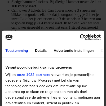
Sledge hammer 2 tickets. Bij Sledge Hammer tussen de 1 en
100 keer je inzet.
Can tower 3 tickets. Bij Can Tower moet je 3 stapels met
blikken omgooien, elk blik dat je omgooit krijg je 2 keer je
inzet. Lukt het je echter om alle 3 de stapels in 3 beurten om
te gooien krijg je 864 keer je inzet. Ik heb een keer het spel
can tower gespeeld en kreeg niet eens 1 stapel omgegooid
helaas.
Skee ball 5 tickets. Bij Skee Ball is het de bedoeling dat je de
ballen in de hoogste ring gooit, echter heb je geen invloed op
de uitkomst, want je hoeft alleen op de bal te klikken. Je zult
hier tussen de 1 keer en 20 keer je inzet winnen per bal en je
Toestemming
Details
Advertentie-instellingen
Ov
hebt 5 ballen.
Fishing 7 tickets. Bij Fishing mag je 5 vissen uitkiezen die je
een coinprijs opleveren van minimaal 2 keer je inzet en
maximaal 50 keer je inzet. Sommige vissen zullen je nog extra
Verantwoord gebruik van uw gegevens
picks erbij geven. Tot maximaal 5 extra vissen die je eruit mag
halen.
Wij en
onze 1022 partners
verwerken je persoonlijke
Duck shoot 10 tickets. In de duck shoot game mag je 5
gegevens (bijv. uw IP-adres) met behulp van
eenden afschieten. Deze leveren je tussen de 1 en 50 keer je
technologieën zoals cookies om informatie op uw
inzet op. Echter zal elke ronde de multiplier met 1 omhoog
gaan.
apparaat op te slaan en te gebruiken met als doel
gepersonaliseerde advertenties en content, metingen aan
Claw feature
advertenties en content, inzicht in publiek en