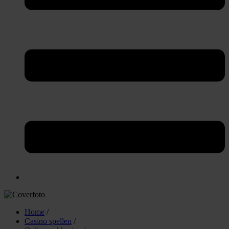
Home
/
Casino spellen
/