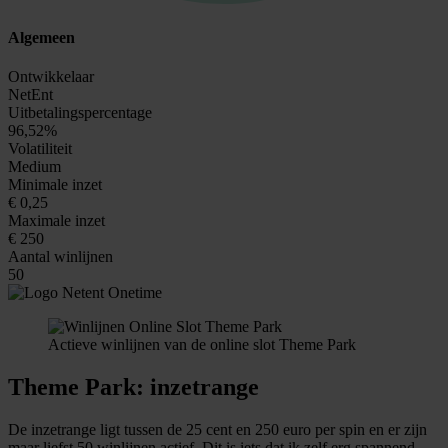
Algemeen
Ontwikkelaar
NetEnt
Uitbetalingspercentage
96,52%
Volatiliteit
Medium
Minimale inzet
€ 0,25
Maximale inzet
€ 250
Aantal winlijnen
50
Actieve winlijnen van de online slot Theme Park
Theme Park: inzetrange
De inzetrange ligt tussen de 25 cent en 250 euro per spin en er zijn
maar liefst 50 winlijnen actief. Dit is iets dat ik zelf erg spannend